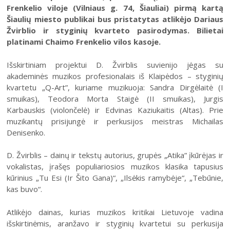
Frenkelio viloje (Vilniaus g. 74, Šiauliai) pirmą kartą
Šiaulių miesto publikai bus pristatytas atlikėjo Dariaus
Žvirblio ir styginių kvarteto pasirodymas. Bilietai
platinami Chaimo Frenkelio vilos kasoje.
Išskirtiniam projektui D. Žvirblis suvienijo jėgas su
akademinės muzikos profesionalais iš Klaipėdos – styginių
kvartetu „Q-Art”, kuriame muzikuoja: Sandra Dirgėlaitė (I
smuikas), Teodora Morta Staigė (II smuikas), Jurgis
Karbauskis (violončelė) ir Edvinas Kaziukaitis (Altas). Prie
muzikantų prisijungė ir perkusijos meistras Michailas
Denisenko.
D. Žvirblis – dainų ir tekstų autorius, grupės „Atika” įkūrėjas ir
vokalistas, įrašęs populiariosios muzikos klasika tapusius
kūrinius „Tu Esi (Ir Šito Gana)“, „Ilsėkis ramybėje“, „Tebūnie,
kas buvo“.
Atlikėjo dainas, kurias muzikos kritikai Lietuvoje vadina
išskirtinėmis, aranžavo ir styginių kvartetui su perkusija