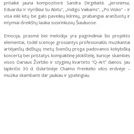
pritaikė jauna kompozitorė Sandra Dirgėlaitė. „Jeronimui,
Eduardui Ir Vyriškiui Su Abitu“, „Indigo Vaikams“, „Po Visko“ – ir
visa eilė kitų be galo paveikių kūrinių, prabangiai aranžuotų ir
intymiai išreikštų laukia susirinkusių Šiauliuose.
Emocija, prasmė bei melodija yra pagrindiniai šio projekto
elementai, todėl scenoje grosiantys profesionalūs muzikantai
artėjančių didžiųjų metų švenčių proga padovanos kokybišką
koncertą bei pristatys kompaktinę plokštelę, kurioje skambės
visos Dariaus Žvirblio ir styginių kvarteto “Q-Art” dainos. Jau
lapkričio 30 d. išskirtinėje Chaimo Frenkelio vilos erdvėje –
muzika skambanti dar jaukiau ir ypatingiau.