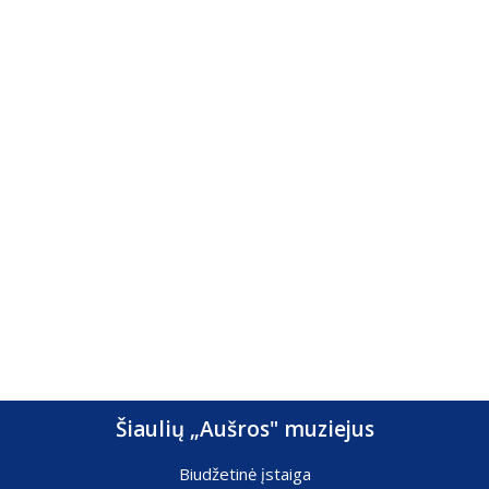
Šiaulių „Aušros" muziejus
Biudžetinė įstaiga