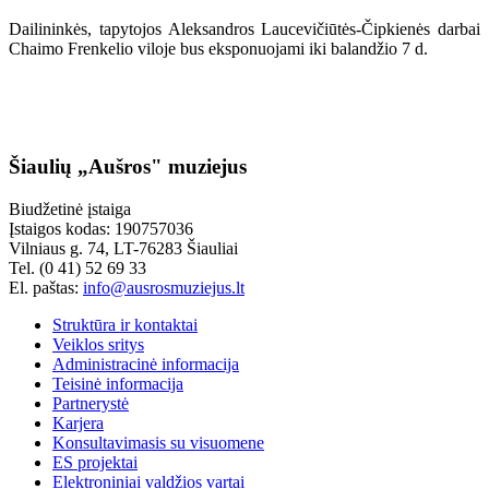
Dailininkės, tapytojos Aleksandros Laucevičiūtės-Čipkienės darbai
Chaimo Frenkelio viloje bus eksponuojami iki balandžio 7 d.
Šiaulių „Aušros" muziejus
Biudžetinė įstaiga
Įstaigos kodas: 190757036
Vilniaus g. 74, LT-76283 Šiauliai
Tel. (0 41) 52 69 33
El. paštas:
info@ausrosmuziejus.lt
Struktūra ir kontaktai
Veiklos sritys
Administracinė informacija
Teisinė informacija
Partnerystė
Karjera
Konsultavimasis su visuomene
ES projektai
Elektroniniai valdžios vartai