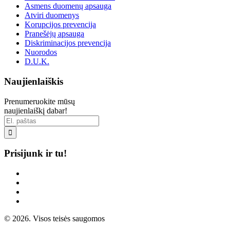
Asmens duomenų apsauga
Atviri duomenys
Korupcijos prevencija
Pranešėjų apsauga
Diskriminacijos prevencija
Nuorodos
D.U.K.
Naujienlaiškis
Prenumeruokite mūsų
naujienlaiškį dabar!

Prisijunk ir tu!
© 2026. Visos teisės saugomos