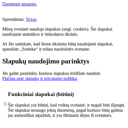
Duomenų apsauga
Sprendimas:
Texus
Mūsų svetainė naudoja slapukus (angl. cookies). Šie slapukai
naudojami statistikos ir rinkodaros tikslais.
Jei Jūs sutinkate, kad šiems tikslams būtų naudojami slapukai,
spauskite „Sutinku“ ir toliau naudokitės svetaine.
Slapukų naudojimo parinktys
Jūs galite pasirinkti, kuriuos slapukus leidžiate naudoti.
Plačiau apie slapukų ir privatumo politiką
.
Funkciniai slapukai (būtini)
Šie slapukai yra būtini, kad veiktų svetainė, ir negali būti išjungti.
Šie slapukai nesaugo jokių duomenų, pagal kuriuos būtų galima
jus asmeniškai atpažinti, ir yra ištrinami išėjus iš svetainės.