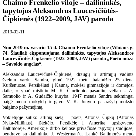
Chaimo Frenkelio viloje – dailininkės,
tapytojos Aleksandros Laucevičiūtės-
Čipkienės (1922–2009, JAV) paroda
2019-02-11
Nuo 2019 m. vasario 15 d. Chaimo Frenkelio viloje (Vilniaus g.
74, Šiauliai) eksponuojama dailininkės, tapytojos Aleksandros
Laucevičiūtės-Čipkienės (1922–2009, JAV) paroda „Poeto mūza
– Savoldo angelas“.
Aleksandra Laucevičiūtė-Čipkienė, draugų ir artimųjų vadinta
švelniu vardu Sandra, gimė 1922 metų balandžio 25 dieną
Kuršėnuose. Persikėlusi į Kauną, mokėsi gimnazijoje ir domėjosi
daile, o ypač mistiniu M. K. Čiurlionio pasauliu, vėliau – A.
Samuolio ir A. Gudaičio kūryba. 1947 metais Sandra sėkmingai
baigė meno mokyklą ir gavo V. K. Jonyno pasirašytą mokslo
baigimo pažymėjimą.
Vokietijoje sutiko artimą sielą – poetą Alfonsą Čipkų (Alfonas
Nyka-Niliūnas), ištekėjo. Persikėlę į Ameriką, apsigyveno
Baltimorėje. Amerikoje dirbo keliose privačiose tapytojų studijose,
bendravo su dailininku J. Westerman’u. Lankė Baltimorės meno