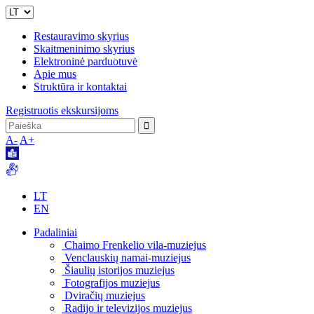
Restauravimo skyrius
Skaitmeninimo skyrius
Elektroninė parduotuvė
Apie mus
Struktūra ir kontaktai
Registruotis ekskursijoms
A-
A+
LT
EN
Padaliniai
Chaimo Frenkelio vila-muziejus
Venclauskių namai-muziejus
Šiaulių istorijos muziejus
Fotografijos muziejus
Dviračių muziejus
Radijo ir televizijos muziejus