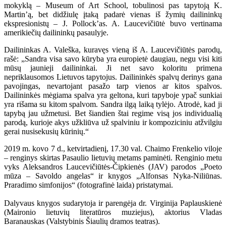
mokyklą – Museum of Art School, tobulinosi pas tapytoją K.
Martin’ą, bet didžiulę įtaką padarė vienas iš žymių dailininkų
ekspresionistų – J. Pollock’as. A. Laucevičiūtė buvo vertinama
amerikiečių dailininkų pasaulyje.
Dailininkas A. Valeška, kuravęs vieną iš A. Laucevičiūtės parodų,
rašė: „Sandra visa savo kūryba yra europietė daugiau, negu visi kiti
mūsų jaunieji dailininkai. Ji net savo koloritu primena
nepriklausomos Lietuvos tapytojus. Dailininkės spalvų derinys gana
pavojingas, nevartojant pasažo tarp vienos ar kitos spalvos.
Dailininkės mėgiama spalva yra geltona, kuri tapyboje ypač sunkiai
yra rišama su kitom spalvom. Sandra ilgą laiką tylėjo. Atrodė, kad ji
tapybą jau užmetusi. Bet šiandien štai regime visą jos individualią
parodą, kurioje akys užkliūva už spalviniu ir kompoziciniu atžvilgiu
gerai nusisekusių kūrinių.“
2019 m. kovo 7 d., ketvirtadienį, 17.30 val. Chaimo Frenkelio viloje
– renginys skirtas Pasaulio lietuvių metams paminėti. Renginio metu
vyks Aleksandros Laucevičiūtės-Čipkienės (JAV) parodos „Poeto
mūza – Savoldo angelas“ ir knygos „Alfonsas Nyka-Niliūnas.
Praradimo simfonijos“ (fotografinė laida) pristatymai.
Dalyvaus knygos sudarytoja ir parengėja dr. Virginija Paplauskienė
(Maironio lietuvių literatūros muziejus), aktorius Vladas
Baranauskas (Valstybinis Šiaulių dramos teatras).