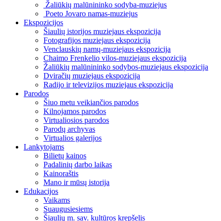
Žaliūkių malūnininko sodyba-muziejus
Poeto Jovaro namas-muziejus
Ekspozicijos
Šiaulių istorijos muziejaus ekspozicija
Fotografijos muziejaus ekspozicija
Venclauskių namų-muziejaus ekspozicija
Chaimo Frenkelio vilos-muziejaus ekspozicija
Žaliūkių malūnininko sodybos-muziejaus ekspozicija
Dviračių muziejaus ekspozicija
Radijo ir televizijos muziejaus ekspozicija
Parodos
Šiuo metu veikiančios parodos
Kilnojamos parodos
Virtualiosios parodos
Parodų archyvas
Virtualios galerijos
Lankytojams
Bilietų kainos
Padalinių darbo laikas
Kainoraštis
Mano ir mūsų istorija
Edukacijos
Vaikams
Suaugusiesiems
Šiaulių m. sav. kultūros krepšelis