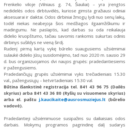
Šiaulių istorijos muziejus
Frenkelio viloje (Vilniaus g. 74, Šiauliai) – yra įrengtos
Fotografijos muziejaus ekspozicija
Šiuo metu veikiančios parodos
Fotografijos muziejus
nedidelės odos dirbtuvėlės, kuriose gimsta gražiausi odiniai
Venclauskių namų-muziejaus ekspozicija
aksesuarai ir daiktai. Odos dirbiniai žmogų lydi nuo senų laikų,
Kilnojamos parodos
Dviračių muziejus
todėl niekas neabejoja šios medžiagos ilgaamžiškumu ir
Bilietų kainos
Chaimo Frenkelio vilos-muziejaus ekspozicij
Virtualiosios parodos
Radijo ir televizijos muziejus
madingumu. Ne paslaptis, kad darbas su oda reikalauja
Padalinių darbo laikas
Žaliūkių malūnininko sodybos-muziejaus eks
didelio kruopštumo, tačiau savomis rankomis sukurtas odinis
Vaikams
Parodų archyvas
Žaliūkių malūnininko sodyba-muziejus
dirbinys sušildys ne vieną širdį.
Kainoraštis
Dviračių muziejaus ekspozicija
Suaugusiesiems
Virtualios galerijos
Poeto Jovaro namas-muziejus
Rugpjūtis
2026
Rudenį pirmą kartą vykę būrelio suaugusiems užsiėmimai
Mano ir mūsų istorija
Radijo ir televizijos muziejaus ekspozicija
sulaukė didelio Jūsų susidomėjimo, tad nuo 2020 m. sausio 29
Šiaulių m. sav. kultūros krepšelis
PR
AN
TR
KE
PE
ŠE
SE
d. bus organizuojamos dvi naujos grupės: pradedantiesiems
Kultūros pasas
ir pažengusiems.
1
2
Pradedančiųjų grupės užsiėmimai vyks trečiadieniais 15.30
Integruotos muziejinės pamokos
val., pažengusiųjų – ketvirtadieniais 15.30 val.
3
4
5
6
7
8
9
Būtina išankstinė registracija tel. 841 43 96 75 (Dailės
skyrius) arba 841 43 36 80 (Ryšių su visuomene skyrius)
10
11
12
13
14
15
16
arba el. paštu
j.kaucikaite@ausrosmuziejus.lt
(būrelio
vadovė).
17
18
19
20
21
22
23
Pradedantieji užsiėmimuose susipažins su dailiaisiais odos
24
25
26
27
28
29
30
darbais. Mokymų programos pagrindinę dalį sudarys