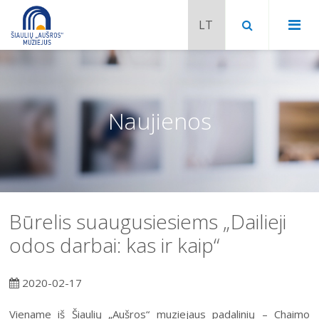
Naujienos
Būrelis suaugusiesiems „Dailieji
odos darbai: kas ir kaip“
Chaimo Frenkelio vila-muziejus
2020-02-17
Venclauskių namai-muziejus
Šiaulių istorijos muziejaus ekspozicija
Viename iš Šiaulių „Aušros“ muziejaus padalinių – Chaimo