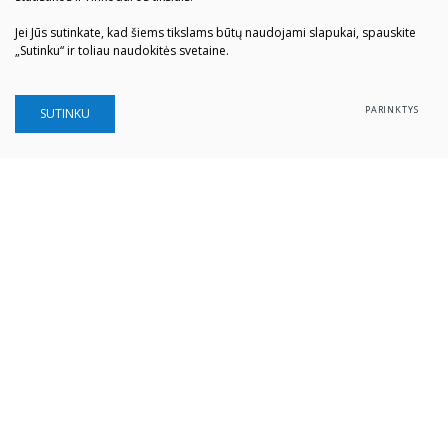
Jei Jūs sutinkate, kad šiems tikslams būtų naudojami slapukai, spauskite
„Sutinku“ ir toliau naudokitės svetaine.
PARINKTYS
SUTINKU
Šiaulių „Aušros" muziejus
Biudžetinė įstaiga
Įstaigos kodas: 190757036
Vilniaus g. 74, LT-76283 Šiauliai
Tel. (0 41) 52 69 33
El. paštas:
info@ausrosmuziejus.lt
Struktūra ir kontaktai
Veiklos sritys
Administracinė informacija
Teisinė informacija