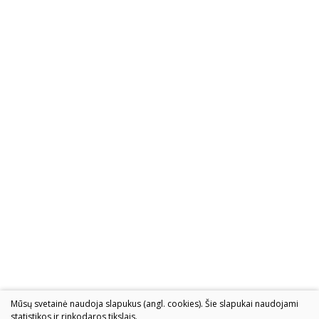
Mūsų svetainė naudoja slapukus (angl. cookies). Šie slapukai naudojami
statistikos ir rinkodaros tikslais.