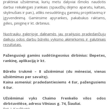
praktiniai užsiėmimai, kurių metu dalyviai išmoks naudotis
31
darbui reikalingais įrankiais (spaudžių dėjimo aparatu, kaltais,
skylmušiais ir pan.), atliks nesudėtingų gaminių projektavimą ir
įgyvendinimą. Gaminsime apyrankes, pakabukus raktams,
gėles, piniginę ir kt. dirbinius.
Nuotraukų galerijoje dalinamės jau praėjusio pradedančiųjų
dailiųjų odos darbų būrelio vyksmo akimirkomis ir galutiniais
2026 (XXIII festivalis)
rezultatais.
2025 (XXII festivalis)
Pažengusieji gamins sudėtingesnius dirbinius: šlepetes,
2024 (XXI festivalis)
rankinę, aplikaciją ir kt.
2023 (XX festivalis)
Būrelio trukmė – 8 užsiėmimai (du mėnesiai, vienas
2022 (XIX festivalis)
užsiėmimas per savaitę).
2021 (XVIII festivalis)
Kaina asmeniui: pradedantiesiems 4 Eur, pažengusiems
6 Eur.
2020 (XVII festivalis)
2019 (XVI festivalis)
Užsiėmimai vyks Chaimo Frenkelio vilos odos
dirbtuvėlėse, adresu Vilniaus g. 74, Šiauliai.
2018 (XV festivalis)
Fot. J. Kaučikaitė