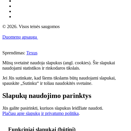
© 2026. Visos teisės saugomos
Duomenų apsauga
Sprendimas:
Texus
Mūsų svetainė naudoja slapukus (angl. cookies). Šie slapukai
naudojami statistikos ir rinkodaros tikslais.
Jei Jūs sutinkate, kad šiems tikslams būtų naudojami slapukai,
spauskite „Sutinku“ ir toliau naudokitės svetaine.
Slapukų naudojimo parinktys
Jūs galite pasirinkti, kuriuos slapukus leidžiate naudoti.
Plačiau apie slapukų ir privatumo politiką
.
Funkciniai slapukai (būtini)