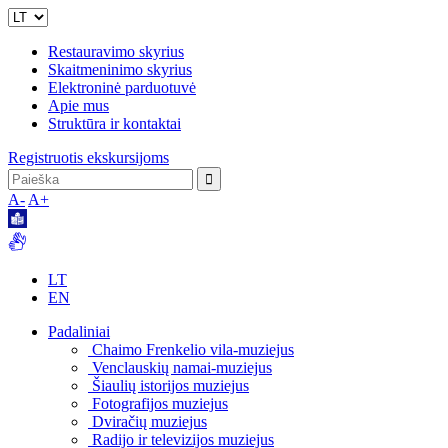
Restauravimo skyrius
Skaitmeninimo skyrius
Elektroninė parduotuvė
Apie mus
Struktūra ir kontaktai
Registruotis ekskursijoms
A-
A+
LT
EN
Padaliniai
Chaimo Frenkelio vila-muziejus
Venclauskių namai-muziejus
Šiaulių istorijos muziejus
Fotografijos muziejus
Dviračių muziejus
Radijo ir televizijos muziejus