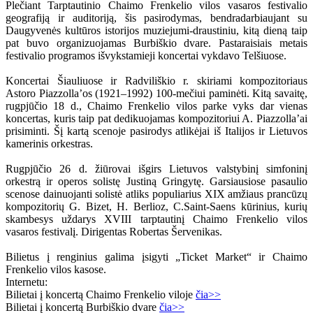
Plečiant Tarptautinio Chaimo Frenkelio vilos vasaros festivalio
geografiją ir auditoriją, šis pasirodymas, bendradarbiaujant su
Daugyvenės kultūros istorijos muziejumi-draustiniu, kitą dieną taip
pat buvo organizuojamas Burbiškio dvare. Pastaraisiais metais
festivalio programos išvykstamieji koncertai vykdavo Telšiuose.
Koncertai Šiauliuose ir Radviliškio r. skiriami kompozitoriaus
Astoro Piazzollaʼos (1921–1992) 100-mečiui paminėti. Kitą savaitę,
rugpjūčio 18 d., Chaimo Frenkelio vilos parke vyks dar vienas
koncertas, kuris taip pat dedikuojamas kompozitoriui A. Piazzolla’ai
prisiminti. Šį kartą scenoje pasirodys atlikėjai iš Italijos ir Lietuvos
kamerinis orkestras.
Rugpjūčio 26 d. žiūrovai išgirs Lietuvos valstybinį simfoninį
orkestrą ir operos solistę Justiną Gringytę. Garsiausiose pasaulio
scenose dainuojanti solistė atliks populiarius XIX amžiaus prancūzų
kompozitorių G. Bizet, H. Berlioz, C.Saint-Saens kūrinius, kurių
skambesys uždarys XVIII tarptautinį Chaimo Frenkelio vilos
vasaros festivalį. Dirigentas Robertas Šervenikas.
Bilietus į renginius galima įsigyti „Ticket Market“ ir Chaimo
Frenkelio vilos kasose.
Internetu:
Bilietai į koncertą Chaimo Frenkelio viloje
čia>>
Bilietai į koncertą Burbiškio dvare
čia>>