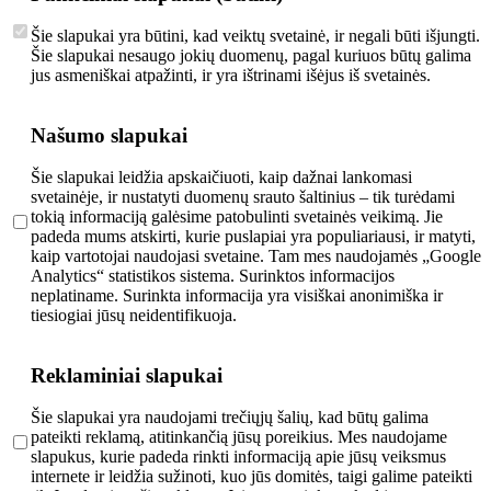
Šie slapukai yra būtini, kad veiktų svetainė, ir negali būti išjungti.
Šie slapukai nesaugo jokių duomenų, pagal kuriuos būtų galima
jus asmeniškai atpažinti, ir yra ištrinami išėjus iš svetainės.
Našumo slapukai
Šie slapukai leidžia apskaičiuoti, kaip dažnai lankomasi
svetainėje, ir nustatyti duomenų srauto šaltinius – tik turėdami
tokią informaciją galėsime patobulinti svetainės veikimą. Jie
padeda mums atskirti, kurie puslapiai yra populiariausi, ir matyti,
kaip vartotojai naudojasi svetaine. Tam mes naudojamės „Google
Analytics“ statistikos sistema. Surinktos informacijos
neplatiname. Surinkta informacija yra visiškai anonimiška ir
tiesiogiai jūsų neidentifikuoja.
Reklaminiai slapukai
Šie slapukai yra naudojami trečiųjų šalių, kad būtų galima
pateikti reklamą, atitinkančią jūsų poreikius. Mes naudojame
slapukus, kurie padeda rinkti informaciją apie jūsų veiksmus
internete ir leidžia sužinoti, kuo jūs domitės, taigi galime pateikti