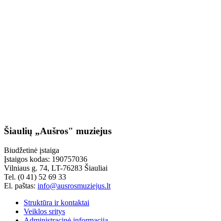
Šiaulių „Aušros" muziejus
Biudžetinė įstaiga
Įstaigos kodas: 190757036
Vilniaus g. 74, LT-76283 Šiauliai
Tel. (0 41) 52 69 33
El. paštas:
info@ausrosmuziejus.lt
Struktūra ir kontaktai
Veiklos sritys
Administracinė informacija