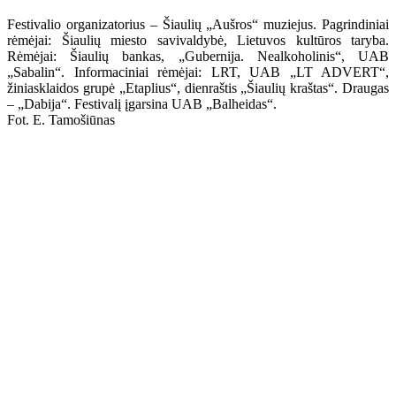
Festivalio organizatorius – Šiaulių „Aušros“ muziejus. Pagrindiniai
rėmėjai: Šiaulių miesto savivaldybė, Lietuvos kultūros taryba.
Rėmėjai: Šiaulių bankas, „Gubernija. Nealkoholinis“, UAB
„Sabalin“. Informaciniai rėmėjai: LRT, UAB „LT ADVERT“,
žiniasklaidos grupė „Etaplius“, dienraštis „Šiaulių kraštas“. Draugas
– „Dabija“. Festivalį įgarsina UAB „Balheidas“.
Fot. E. Tamošiūnas