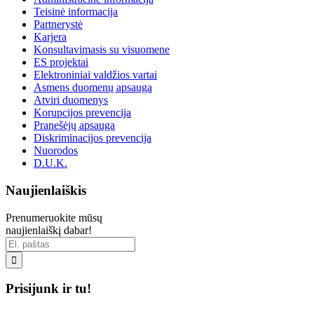
Teisinė informacija
Partnerystė
Karjera
Konsultavimasis su visuomene
ES projektai
Elektroniniai valdžios vartai
Asmens duomenų apsauga
Atviri duomenys
Korupcijos prevencija
Pranešėjų apsauga
Diskriminacijos prevencija
Nuorodos
D.U.K.
Naujienlaiškis
Prenumeruokite mūsų
naujienlaiškį dabar!

Prisijunk ir tu!