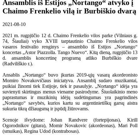
Ansamblis iš Estijos „Nortango“ atvyko į
Chaimo Frenkelio vilą ir Burbiškio dvarą
2021-08-10
2021 m. rugpjūčio 12 d. Chaimo Frenkelio vilos parke (Vilniaus g.
74, Šiauliai) vyko XVIII tarptautinio Chaimo Frenkelio vilos
vasaros festivalio renginys – ansamblio iš Estijos „Nortango“
koncertas „Astor Piazzolla. Tango Nuevo“. Kitą dieną, rugpjūčio 13
d. ansamblis koncertinę programą atliko Burbiškio dvare
(Radviliškio r.).
Ansablis „Nortango“ buvo įkurtas 2019-ųjų vasarą akordeonisto
Momiro Novakovičiaus iniciatyva. Ansamblį sudaro muzikantai,
puikiai žinomi tiek Estijoje, tiek ir pasaulyje. „Nortango“ idėja yra
suvienyti skirtingus menus viename pasirodyme. Šiuolaikinio meno
paprastumas ir muzikinių idėjų sudėtingumas yra pagrindinės
„Nortango“ savybės, kurios kartu su argentinietiškų garsų aistra
sukuria tikrą džiaugsmą ir įspūdį žiūrovams.
Scenoje išvydome: Johan Randvere (fortepijonas), Kirill
Ogorodnikov (gitara), Momir Novakovic (akordeonas), Mari Poll
(smuikas), Regina Udod (kontrabosas).