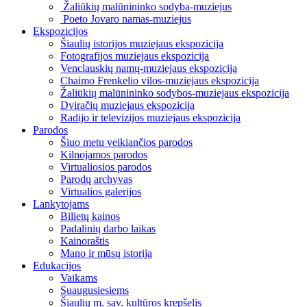
Žaliūkių malūnininko sodyba-muziejus
Poeto Jovaro namas-muziejus
Ekspozicijos
Šiaulių istorijos muziejaus ekspozicija
Fotografijos muziejaus ekspozicija
Venclauskių namų-muziejaus ekspozicija
Chaimo Frenkelio vilos-muziejaus ekspozicija
Žaliūkių malūnininko sodybos-muziejaus ekspozicija
Dviračių muziejaus ekspozicija
Radijo ir televizijos muziejaus ekspozicija
Parodos
Šiuo metu veikiančios parodos
Kilnojamos parodos
Virtualiosios parodos
Parodų archyvas
Virtualios galerijos
Lankytojams
Bilietų kainos
Padalinių darbo laikas
Kainoraštis
Mano ir mūsų istorija
Edukacijos
Vaikams
Suaugusiesiems
Šiaulių m. sav. kultūros krepšelis