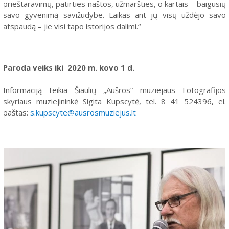
prieštaravimų, patirties naštos, užmaršties, o kartais – baigusių
savo gyvenimą savižudybe. Laikas ant jų visų uždėjo savo
atspaudą – jie visi tapo istorijos dalimi.“
Paroda veiks iki 2020 m. kovo 1 d.
Informaciją teikia Šiaulių „Aušros“ muziejaus Fotografijos
skyriaus muziejininkė Sigita Kupscytė, tel. 8 41 524396, el.
paštas:
s.kupscyte@ausrosmuziejus.lt