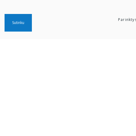
Parinkty
Sutinku
Šiaulių „Aušros" muziejus
Biudžetinė įstaiga
Įstaigos kodas: 190757036
Vilniaus g. 74, LT-76283 Šiauliai
Tel. (0 41) 52 69 33