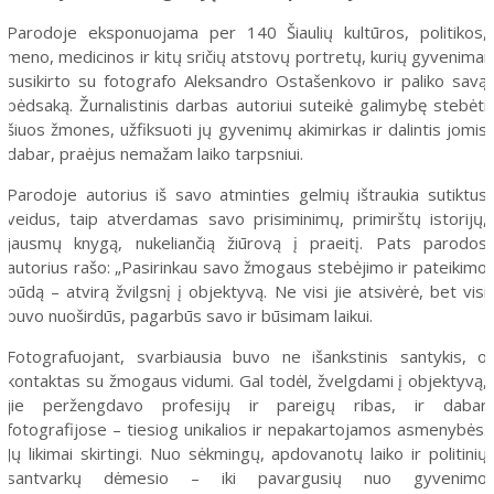
Parodoje eksponuojama per 140 Šiaulių kultūros, politikos,
meno, medicinos ir kitų sričių atstovų portretų, kurių gyvenimai
susikirto su fotografo Aleksandro Ostašenkovo ir paliko savą
pėdsaką. Žurnalistinis darbas autoriui suteikė galimybę stebėti
šiuos žmones, užfiksuoti jų gyvenimų akimirkas ir dalintis jomis
dabar, praėjus nemažam laiko tarpsniui.
Parodoje autorius iš savo atminties gelmių ištraukia sutiktus
veidus, taip atverdamas savo prisiminimų, primirštų istorijų,
jausmų knygą, nukeliančią žiūrovą į praeitį. Pats parodos
autorius rašo: „Pasirinkau savo žmogaus stebėjimo ir pateikimo
būdą – atvirą žvilgsnį į objektyvą. Ne visi jie atsivėrė, bet visi
buvo nuoširdūs, pagarbūs savo ir būsimam laikui.
Fotografuojant, svarbiausia buvo ne išankstinis santykis, o
kontaktas su žmogaus vidumi. Gal todėl, žvelgdami į objektyvą,
jie peržengdavo profesijų ir pareigų ribas, ir dabar
fotografijose – tiesiog unikalios ir nepakartojamos asmenybės.
Jų likimai skirtingi. Nuo sėkmingų, apdovanotų laiko ir politinių
santvarkų dėmesio – iki pavargusių nuo gyvenimo