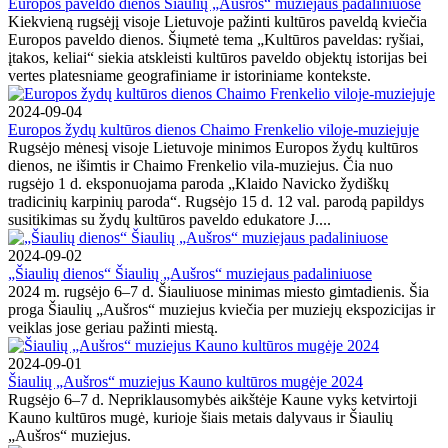
Europos paveldo dienos Šiaulių „Aušros“ muziejaus padaliniuose
Kiekvieną rugsėjį visoje Lietuvoje pažinti kultūros paveldą kviečia
Europos paveldo dienos. Šiųmetė tema „Kultūros paveldas: ryšiai,
įtakos, keliai“ siekia atskleisti kultūros paveldo objektų istorijas bei
vertes platesniame geografiniame ir istoriniame kontekste.
2024-09-04
Europos žydų kultūros dienos Chaimo Frenkelio viloje-muziejuje
Rugsėjo mėnesį visoje Lietuvoje minimos Europos žydų kultūros
dienos, ne išimtis ir Chaimo Frenkelio vila-muziejus. Čia nuo
rugsėjo 1 d. eksponuojama paroda „Klaido Navicko žydiškų
tradicinių karpinių paroda“. Rugsėjo 15 d. 12 val. parodą papildys
susitikimas su žydų kultūros paveldo edukatore J....
2024-09-02
„Šiaulių dienos“ Šiaulių „Aušros“ muziejaus padaliniuose
2024 m. rugsėjo 6–7 d. Šiauliuose minimas miesto gimtadienis. Šia
proga Šiaulių „Aušros“ muziejus kviečia per muziejų ekspozicijas ir
veiklas jose geriau pažinti miestą.
2024-09-01
Šiaulių „Aušros“ muziejus Kauno kultūros mugėje 2024
Rugsėjo 6–7 d. Nepriklausomybės aikštėje Kaune vyks ketvirtoji
Kauno kultūros mugė, kurioje šiais metais dalyvaus ir Šiaulių
„Aušros“ muziejus.