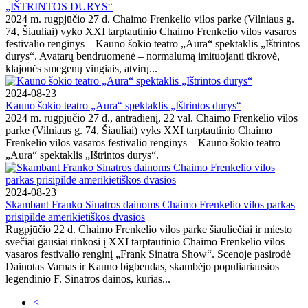
„IŠTRINTOS DURYS“
2024 m. rugpjūčio 27 d. Chaimo Frenkelio vilos parke (Vilniaus g.
74, Šiauliai) vyko XXI tarptautinio Chaimo Frenkelio vilos vasaros
festivalio renginys – Kauno šokio teatro „Aura“ spektaklis „Ištrintos
durys“. Avatarų bendruomenė – normalumą imituojanti tikrovė,
klajonės smegenų vingiais, atvirų...
2024-08-23
Kauno šokio teatro „Aura“ spektaklis „Ištrintos durys“
2024 m. rugpjūčio 27 d., antradienį, 22 val. Chaimo Frenkelio vilos
parke (Vilniaus g. 74, Šiauliai) vyks XXI tarptautinio Chaimo
Frenkelio vilos vasaros festivalio renginys – Kauno šokio teatro
„Aura“ spektaklis „Ištrintos durys“.
2024-08-23
Skambant Franko Sinatros dainoms Chaimo Frenkelio vilos parkas
prisipildė amerikietiškos dvasios
Rugpjūčio 22 d. Chaimo Frenkelio vilos parke šiauliečiai ir miesto
svečiai gausiai rinkosi į XXI tarptautinio Chaimo Frenkelio vilos
vasaros festivalio renginį „Frank Sinatra Show“. Scenoje pasirodė
Dainotas Varnas ir Kauno bigbendas, skambėjo populiariausios
legendinio F. Sinatros dainos, kurias...
<