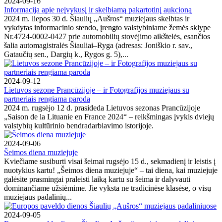
2024-09-16
Informacija apie neįvykusį ir skelbiamą pakartotinį aukcioną
2024 m. liepos 30 d. Šiaulių „Aušros“ muziejaus skelbtas ir
vykdytas informacinio stendo, įrengto valstybiniame žemės sklype
Nr.4724-0002-0427 prie automobilių stovėjimo aikštelės, esančios
šalia automagistralės Šiauliai–Ryga (adresas: Joniškio r. sav.,
Gataučių sen., Dargių k., Rygos g. 5),...
2024-09-12
Lietuvos sezone Prancūzijoje – ir Fotografijos muziejaus su
partneriais rengiama paroda
2024 m. rugsėjo 12 d. prasideda Lietuvos sezonas Prancūzijoje
„Saison de la Lituanie en France 2024“ – reikšmingas įvykis dviejų
valstybių kultūrinio bendradarbiavimo istorijoje.
2024-09-06
Šeimos diena muziejuje
Kviečiame susiburti visai šeimai rugsėjo 15 d., sekmadienį ir leistis į
nuotykius kartu! „Šeimos diena muziejuje“ – tai diena, kai muziejuje
galėsite prasmingai praleisti laiką kartu su šeima ir dalyvauti
dominančiame užsiėmime. Jie vyksta ne tradicinėse klasėse, o visų
muziejaus padalinių...
2024-09-05