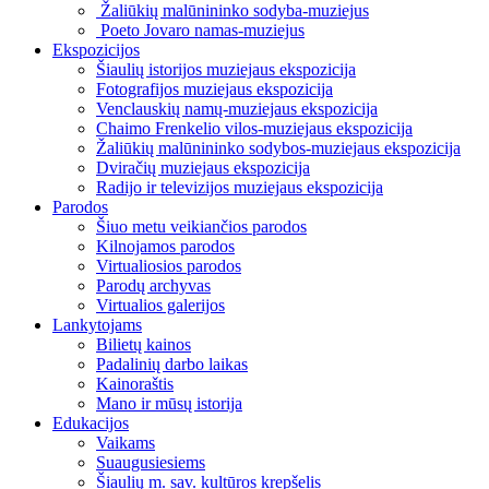
Žaliūkių malūnininko sodyba-muziejus
Poeto Jovaro namas-muziejus
Ekspozicijos
Šiaulių istorijos muziejaus ekspozicija
Fotografijos muziejaus ekspozicija
Venclauskių namų-muziejaus ekspozicija
Chaimo Frenkelio vilos-muziejaus ekspozicija
Žaliūkių malūnininko sodybos-muziejaus ekspozicija
Dviračių muziejaus ekspozicija
Radijo ir televizijos muziejaus ekspozicija
Parodos
Šiuo metu veikiančios parodos
Kilnojamos parodos
Virtualiosios parodos
Parodų archyvas
Virtualios galerijos
Lankytojams
Bilietų kainos
Padalinių darbo laikas
Kainoraštis
Mano ir mūsų istorija
Edukacijos
Vaikams
Suaugusiesiems
Šiaulių m. sav. kultūros krepšelis