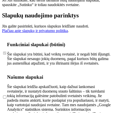
Jei Jūs sutinkate, kad šiems tikslams būtų naudojami slapukai,
spauskite „Sutinku“ ir toliau naudokitės svetaine.
Slapukų naudojimo parinktys
Jūs galite pasirinkti, kuriuos slapukus leidžiate naudoti.
Plačiau apie slapukų ir privatumo politiką
.
Funkciniai slapukai (būtini)
Šie slapukai yra būtini, kad veiktų svetainė, ir negali būti išjungti.
Šie slapukai nesaugo jokių duomenų, pagal kuriuos būtų galima
jus asmeniškai atpažinti, ir yra ištrinami išėjus iš svetainės.
Našumo slapukai
Šie slapukai leidžia apskaičiuoti, kaip dažnai lankomasi
svetainėje, ir nustatyti duomenų srauto šaltinius – tik turėdami
tokią informaciją galėsime patobulinti svetainės veikimą. Jie
padeda mums atskirti, kurie puslapiai yra populiariausi, ir matyti,
kaip vartotojai naudojasi svetaine. Tam mes naudojamės „Google
Analytics“ statistikos sistema. Surinktos informacijos