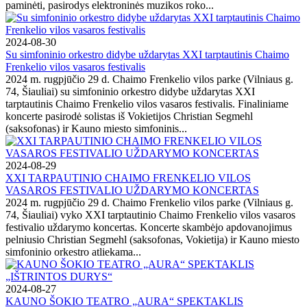
paminėti, pasirodys elektroninės muzikos roko...
2024-08-30
Su simfoninio orkestro didybe uždarytas XXI tarptautinis Chaimo
Frenkelio vilos vasaros festivalis
2024 m. rugpjūčio 29 d. Chaimo Frenkelio vilos parke (Vilniaus g.
74, Šiauliai) su simfoninio orkestro didybe uždarytas XXI
tarptautinis Chaimo Frenkelio vilos vasaros festivalis. Finaliniame
koncerte pasirodė solistas iš Vokietijos Christian Segmehl
(saksofonas) ir Kauno miesto simfoninis...
2024-08-29
XXI TARPAUTINIO CHAIMO FRENKELIO VILOS
VASAROS FESTIVALIO UŽDARYMO KONCERTAS
2024 m. rugpjūčio 29 d. Chaimo Frenkelio vilos parke (Vilniaus g.
74, Šiauliai) vyko XXI tarptautinio Chaimo Frenkelio vilos vasaros
festivalio uždarymo koncertas. Koncerte skambėjo apdovanojimus
pelniusio Christian Segmehl (saksofonas, Vokietija) ir Kauno miesto
simfoninio orkestro atliekama...
2024-08-27
KAUNO ŠOKIO TEATRO „AURA“ SPEKTAKLIS