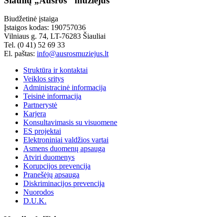
Šiaulių „Aušros" muziejus
Biudžetinė įstaiga
Įstaigos kodas: 190757036
Vilniaus g. 74, LT-76283 Šiauliai
Tel. (0 41) 52 69 33
El. paštas:
info@ausrosmuziejus.lt
Struktūra ir kontaktai
Veiklos sritys
Administracinė informacija
Teisinė informacija
Partnerystė
Karjera
Konsultavimasis su visuomene
ES projektai
Elektroniniai valdžios vartai
Asmens duomenų apsauga
Atviri duomenys
Korupcijos prevencija
Pranešėjų apsauga
Diskriminacijos prevencija
Nuorodos
D.U.K.