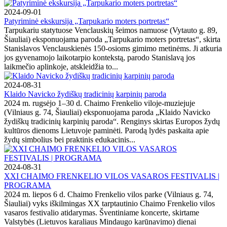
2024-09-01
Patyriminė ekskursija „Tarpukario moters portretas“
Tarpukariu statytuose Venclauskių šeimos namuose (Vytauto g. 89,
Šiauliai) eksponuojama paroda „Tarpukario moters portretas“, skirta
Stanislavos Venclauskienės 150-osioms gimimo metinėms. Ji atkuria
jos gyvenamojo laikotarpio kontekstą, parodo Stanislavą jos
laikmečio aplinkoje, atskleidžia to...
2024-08-31
Klaido Navicko žydiškų tradicinių karpinių paroda
2024 m. rugsėjo 1–30 d. Chaimo Frenkelio viloje-muziejuje
(Vilniaus g. 74, Šiauliai) eksponuojama paroda „Klaido Navicko
žydiškų tradicinių karpinių paroda“. Renginys skirtas Europos žydų
kultūros dienoms Lietuvoje paminėti. Parodą lydės paskaita apie
žydų simbolius bei praktinis edukacinis...
2024-08-31
XXI CHAIMO FRENKELIO VILOS VASAROS FESTIVALIS |
PROGRAMA
2024 m. liepos 6 d. Chaimo Frenkelio vilos parke (Vilniaus g. 74,
Šiauliai) vyks iškilmingas XX tarptautinio Chaimo Frenkelio vilos
vasaros festivalio atidarymas. Šventiniame koncerte, skirtame
Valstybės (Lietuvos karaliaus Mindaugo karūnavimo) dienai