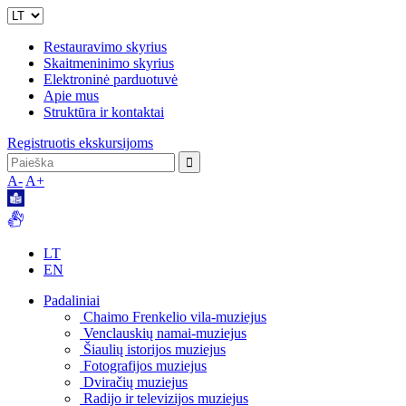
Restauravimo skyrius
Skaitmeninimo skyrius
Elektroninė parduotuvė
Apie mus
Struktūra ir kontaktai
Registruotis ekskursijoms
A-
A+
LT
EN
Padaliniai
Chaimo Frenkelio vila-muziejus
Venclauskių namai-muziejus
Šiaulių istorijos muziejus
Fotografijos muziejus
Dviračių muziejus
Radijo ir televizijos muziejus