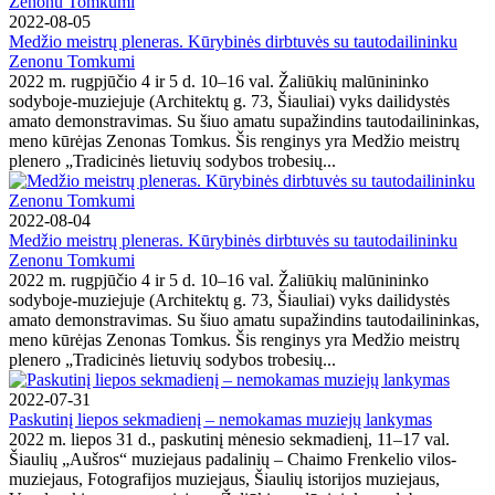
2022-08-05
Medžio meistrų pleneras. Kūrybinės dirbtuvės su tautodailininku
Zenonu Tomkumi
2022 m. rugpjūčio 4 ir 5 d. 10–16 val. Žaliūkių malūnininko
sodyboje-muziejuje (Architektų g. 73, Šiauliai) vyks dailidystės
amato demonstravimas. Su šiuo amatu supažindins tautodailininkas,
meno kūrėjas Zenonas Tomkus. Šis renginys yra Medžio meistrų
plenero „Tradicinės lietuvių sodybos trobesių...
2022-08-04
Medžio meistrų pleneras. Kūrybinės dirbtuvės su tautodailininku
Zenonu Tomkumi
2022 m. rugpjūčio 4 ir 5 d. 10–16 val. Žaliūkių malūnininko
sodyboje-muziejuje (Architektų g. 73, Šiauliai) vyks dailidystės
amato demonstravimas. Su šiuo amatu supažindins tautodailininkas,
meno kūrėjas Zenonas Tomkus. Šis renginys yra Medžio meistrų
plenero „Tradicinės lietuvių sodybos trobesių...
2022-07-31
Paskutinį liepos sekmadienį – nemokamas muziejų lankymas
2022 m. liepos 31 d., paskutinį mėnesio sekmadienį, 11–17 val.
Šiaulių „Aušros“ muziejaus padalinių – Chaimo Frenkelio vilos-
muziejaus, Fotografijos muziejaus, Šiaulių istorijos muziejaus,