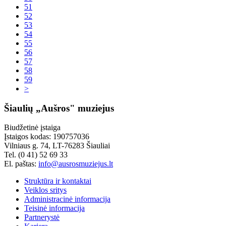
51
52
53
54
55
56
57
58
59
>
Šiaulių „Aušros" muziejus
Biudžetinė įstaiga
Įstaigos kodas: 190757036
Vilniaus g. 74, LT-76283 Šiauliai
Tel. (0 41) 52 69 33
El. paštas:
info@ausrosmuziejus.lt
Struktūra ir kontaktai
Veiklos sritys
Administracinė informacija
Teisinė informacija
Partnerystė