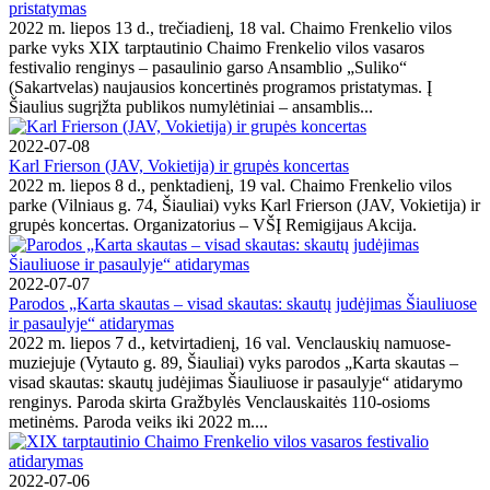
pristatymas
2022 m. liepos 13 d., trečiadienį, 18 val. Chaimo Frenkelio vilos
parke vyks XIX tarptautinio Chaimo Frenkelio vilos vasaros
festivalio renginys – pasaulinio garso Ansamblio „Suliko“
(Sakartvelas) naujausios koncertinės programos pristatymas. Į
Šiaulius sugrįžta publikos numylėtiniai – ansamblis...
2022-07-08
Karl Frierson (JAV, Vokietija) ir grupės koncertas
2022 m. liepos 8 d., penktadienį, 19 val. Chaimo Frenkelio vilos
parke (Vilniaus g. 74, Šiauliai) vyks Karl Frierson (JAV, Vokietija) ir
grupės koncertas. Organizatorius – VŠĮ Remigijaus Akcija.
2022-07-07
Parodos „Karta skautas – visad skautas: skautų judėjimas Šiauliuose
ir pasaulyje“ atidarymas
2022 m. liepos 7 d., ketvirtadienį, 16 val. Venclauskių namuose-
muziejuje (Vytauto g. 89, Šiauliai) vyks parodos „Karta skautas –
visad skautas: skautų judėjimas Šiauliuose ir pasaulyje“ atidarymo
renginys. Paroda skirta Gražbylės Venclauskaitės 110-osioms
metinėms. Paroda veiks iki 2022 m....
2022-07-06