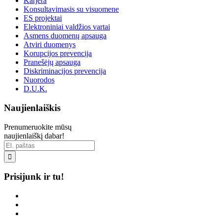
Karjera
Konsultavimasis su visuomene
ES projektai
Elektroniniai valdžios vartai
Asmens duomenų apsauga
Atviri duomenys
Korupcijos prevencija
Pranešėjų apsauga
Diskriminacijos prevencija
Nuorodos
D.U.K.
Naujienlaiškis
Prenumeruokite mūsų
naujienlaiškį dabar!

Prisijunk ir tu!