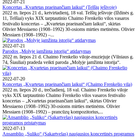
2022-07-21
Koncertas „Kvartetas praeinančiam laikui“ (Telšių ješivoje)
2022 m. liepos 21 d., ketvirtadienį, 18 val. Telšių ješivoje (Iždinės g.
11, Telšiai) vyks XIX tarptautinio Chaimo Frenkelio vilos vasaros
festivalio koncertas – „Kvartetas praeinančiam laikui“, skirtas
Olivier Messiaeno (1908–1992) 30-osioms mirties metinėms. Olivier
Messiaen (1908–1992) –...
2022-07-21
Parodos „Molyje įamžinta istorija“ atidarymas
2022 m. liepos 21 d. Chaimo Frenkelio viloje-muziejuje (Vilniaus g.
74, Šiauliai) pradeda veikti paroda „Molyje įamžinta istorija“.
2022-07-20
Koncertas „Kvartetas praeinančiam laikui“ (Chaimo Frenkelio vila)
2022 m. liepos 20 d., trečiadienį, 18 val. Chaimo Frenkelio viloje
vyks XIX tarptautinio Chaimo Frenkelio vilos vasaros festivalio
koncertas – „Kvartetas praeinančiam laikui“, skirtas Olivier
Messiaeno (1908–1992) 30-osioms mirties metinėms. Olivier
Messiaen (1908–1992) – prancūzų kompozitorius,...
2022-07-13
Ansamblio „Suliko“ (Sakartvelas) naujausios koncertinės programos