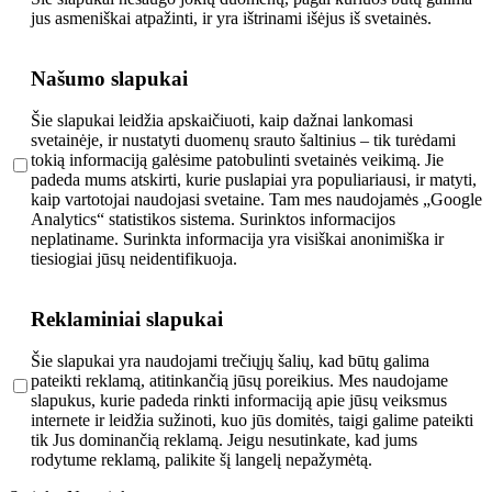
jus asmeniškai atpažinti, ir yra ištrinami išėjus iš svetainės.
Našumo slapukai
Šie slapukai leidžia apskaičiuoti, kaip dažnai lankomasi
svetainėje, ir nustatyti duomenų srauto šaltinius – tik turėdami
tokią informaciją galėsime patobulinti svetainės veikimą. Jie
padeda mums atskirti, kurie puslapiai yra populiariausi, ir matyti,
kaip vartotojai naudojasi svetaine. Tam mes naudojamės „Google
Analytics“ statistikos sistema. Surinktos informacijos
neplatiname. Surinkta informacija yra visiškai anonimiška ir
tiesiogiai jūsų neidentifikuoja.
Reklaminiai slapukai
Šie slapukai yra naudojami trečiųjų šalių, kad būtų galima
pateikti reklamą, atitinkančią jūsų poreikius. Mes naudojame
slapukus, kurie padeda rinkti informaciją apie jūsų veiksmus
internete ir leidžia sužinoti, kuo jūs domitės, taigi galime pateikti
tik Jus dominančią reklamą. Jeigu nesutinkate, kad jums
rodytume reklamą, palikite šį langelį nepažymėtą.