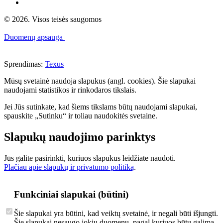
© 2026. Visos teisės saugomos
Duomenų apsauga
Sprendimas:
Texus
Mūsų svetainė naudoja slapukus (angl. cookies). Šie slapukai
naudojami statistikos ir rinkodaros tikslais.
Jei Jūs sutinkate, kad šiems tikslams būtų naudojami slapukai,
spauskite „Sutinku“ ir toliau naudokitės svetaine.
Slapukų naudojimo parinktys
Jūs galite pasirinkti, kuriuos slapukus leidžiate naudoti.
Plačiau apie slapukų ir privatumo politiką
.
Funkciniai slapukai (būtini)
Šie slapukai yra būtini, kad veiktų svetainė, ir negali būti išjungti.
Šie slapukai nesaugo jokių duomenų, pagal kuriuos būtų galima