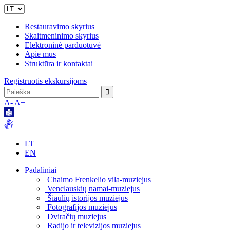
Restauravimo skyrius
Skaitmeninimo skyrius
Elektroninė parduotuvė
Apie mus
Struktūra ir kontaktai
Registruotis ekskursijoms
A-
A+
LT
EN
Padaliniai
Chaimo Frenkelio vila-muziejus
Venclauskių namai-muziejus
Šiaulių istorijos muziejus
Fotografijos muziejus
Dviračių muziejus
Radijo ir televizijos muziejus