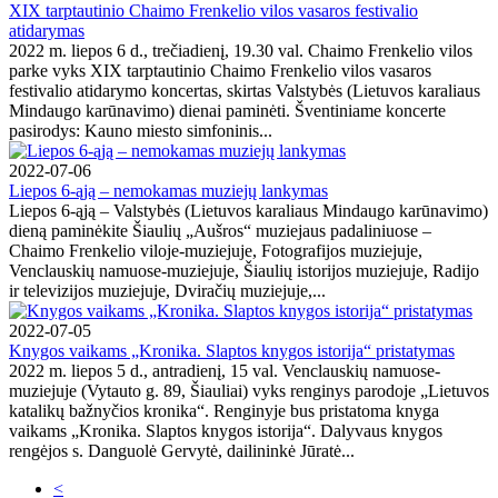
XIX tarptautinio Chaimo Frenkelio vilos vasaros festivalio
atidarymas
2022 m. liepos 6 d., trečiadienį, 19.30 val. Chaimo Frenkelio vilos
parke vyks XIX tarptautinio Chaimo Frenkelio vilos vasaros
festivalio atidarymo koncertas, skirtas Valstybės (Lietuvos karaliaus
Mindaugo karūnavimo) dienai paminėti. Šventiniame koncerte
pasirodys: Kauno miesto simfoninis...
2022-07-06
Liepos 6-ąją – nemokamas muziejų lankymas
Liepos 6-ąją – Valstybės (Lietuvos karaliaus Mindaugo karūnavimo)
dieną paminėkite Šiaulių „Aušros“ muziejaus padaliniuose –
Chaimo Frenkelio viloje-muziejuje, Fotografijos muziejuje,
Venclauskių namuose-muziejuje, Šiaulių istorijos muziejuje, Radijo
ir televizijos muziejuje, Dviračių muziejuje,...
2022-07-05
Knygos vaikams „Kronika. Slaptos knygos istorija“ pristatymas
2022 m. liepos 5 d., antradienį, 15 val. Venclauskių namuose-
muziejuje (Vytauto g. 89, Šiauliai) vyks renginys parodoje „Lietuvos
katalikų bažnyčios kronika“. Renginyje bus pristatoma knyga
vaikams „Kronika. Slaptos knygos istorija“. Dalyvaus knygos
rengėjos s. Danguolė Gervytė, dailininkė Jūratė...
<