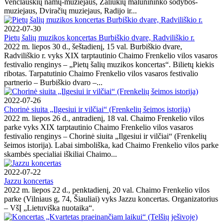
Venclauskių namų-muziejaus, Žaliūkių malūnininko sodybos-
muziejaus, Dviračių muziejaus, Radijo ir...
2022-07-30
Pietų šalių muzikos koncertas Burbiškio dvare, Radviliškio r.
2022 m. liepos 30 d., šeštadienį, 15 val. Burbiškio dvare,
Radviliškio r. vyks XIX tarptautinio Chaimo Frenkelio vilos vasaros
festivalio renginys – „Pietų šalių muzikos koncertas“. Bilietų kiekis
ribotas. Tarpatutinio Chaimo Frenkelio vilos vasaros festivalio
partnerio – Burbiškio dvaro –...
2022-07-26
Chorinė siuita „Ilgesiui ir vilčiai“ (Frenkelių šeimos istorija)
2022 m. liepos 26 d., antradienį, 18 val. Chaimo Frenkelio vilos
parke vyks XIX tarptautinio Chaimo Frenkelio vilos vasaros
festivalio renginys – Chorinė siuita „Ilgesiui ir vilčiai“ (Frenkelių
šeimos istorija). Labai simboliška, kad Chaimo Frenkelio vilos parke
skambės specialiai iškiliai Chaimo...
2022-07-22
Jazzu koncertas
2022 m. liepos 22 d., penktadienį, 20 val. Chaimo Frenkelio vilos
parke (Vilniaus g, 74, Šiauliai) vyks Jazzu koncertas. Organizatorius
– VšĮ „Lietuviška nuotaika“.