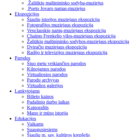
Žaliūkių malūnininko sodyba-muziejus
Poeto Jovaro namas-muziejus
Ekspozicijos
Šiaulių istorijos muziejaus ekspozicija
Fotografijos muziejaus ekspozicija
Venclauskių namų-muziejaus ekspozicija
Chaimo Frenkelio vilos-muziejaus ekspozicija
Žaliūkių malūnininko sodybos-muziejaus ekspozicija
Dviračių muziejaus ekspozicija
Radijo ir televizijos muziejaus ekspozicija
Parodos
Šiuo metu veikiančios parodos
Kilnojamos parodos
Virtualiosios parodos
Parodų archyvas
Virtualios galerijos
Lankytojams
Bilietų kainos
Padalinių darbo laikas
Kainoraštis
Mano ir mūsų istorija
Edukacijos
Vaikams
Suaugusiesiems
Šiaulių m. sav. kultūros krepšelis