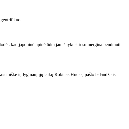
gentrifikuoja.
todėl, kad japoninė upinė ūdra jau išnykusi ir su mergina bendrauti
s miške ir, lyg naujųjų laikų Robinas Hudas, pašto balandžiais