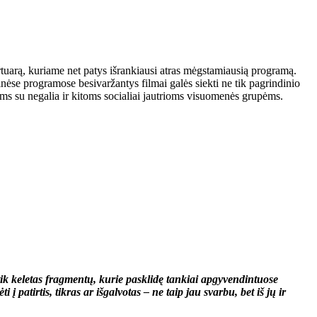
pertuarą, kuriame net patys išrankiausi atras mėgstamiausią programą.
nėse programose besivaržantys filmai galės siekti ne tik pagrindinio
ėms su negalia ir kitoms socialiai jautrioms visuomenės grupėms.
tik keletas fragmentų, kurie pasklidę tankiai apgyvendintuose
 patirtis, tikras ar išgalvotas – ne taip jau svarbu, bet iš jų ir