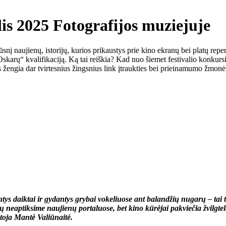
lis 2025 Fotografijos muziejuje
 šūsnį naujienų, istorijų, kurios prikaustys prie kino ekranų bei platų re
skarų“ kvalifikaciją. Ką tai reiškia? Kad nuo šiemet festivalio konkursi
s žengia dar tvirtesnius žingsnius link įtraukties bei prieinamumo žmon
tys daiktai ir gydantys grybai vokeliuose ant balandžių nugarų – tai 
 neaptiksime naujienų portaluose, bet kino kūrėjai pakviečia žvilgtelėti į
toja Mantė Valiūnaitė.