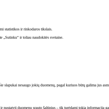
statistikos ir rinkodaros tikslais.
e „Sutinku“ ir toliau naudokitės svetaine.
. Šie slapukai nesaugo jokių duomenų, pagal kuriuos būtų galima jus asmeni
 ir nustatyti duomenų srauto šaltinius – tik turėdami tokią informaciją g