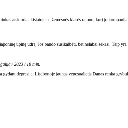
inkas atsiduria akistatoje su žemesnės klasės rajonu, kurį jo kompanija 
poninę upinę ūdrą. Jos bando susikalbėti, bet nelabai sekasi. Taip yra 
galija / 2023 / 18 min.
 gydant depresiją. Lisabonoje jaunas venesualietis Danas renka grybuku