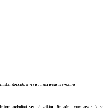
škai atpažinti, ir yra ištrinami išėjus iš svetainės.
alėsime patobulinti svetainės veikimą. Jie padeda mums atskirti, kurie