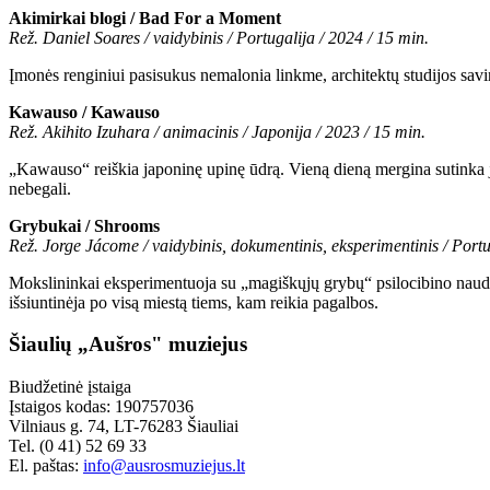
Akimirkai blogi / Bad For a Moment
Rež. Daniel Soares / vaidybinis / Portugalija / 2024 / 15 min.
Įmonės renginiui pasisukus nemalonia linkme, architektų studijos savin
Kawauso / Kawauso
Rež. Akihito Izuhara / animacinis / Japonija / 2023 / 15 min.
„Kawauso“ reiškia japoninę upinę ūdrą. Vieną dieną mergina sutinka ja
nebegali.
Grybukai / Shrooms
Rež. Jorge Jácome / vaidybinis, dokumentinis, eksperimentinis / Portu
Mokslininkai eksperimentuoja su „magiškųjų grybų“ psilocibino nauda
išsiuntinėja po visą miestą tiems, kam reikia pagalbos.
Šiaulių „Aušros" muziejus
Biudžetinė įstaiga
Įstaigos kodas: 190757036
Vilniaus g. 74, LT-76283 Šiauliai
Tel. (0 41) 52 69 33
El. paštas:
info@ausrosmuziejus.lt