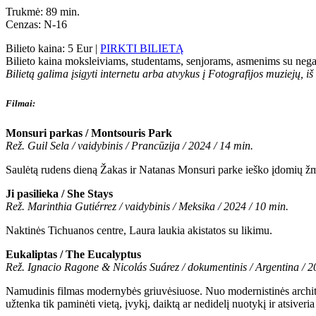
Trukmė: 89 min.
Cenzas: N-16
Bilieto kaina: 5 Eur |
PIRKTI BILIETĄ
Bilieto kaina moksleiviams, studentams, senjorams, asmenims su negal
Bilietą galima įsigyti internetu arba atvykus į Fotografijos muziejų, i
Filmai:
Monsuri parkas / Montsouris Park
Rež. Guil Sela / vaidybinis / Prancūzija / 2024 / 14 min.
Saulėtą rudens dieną Žakas ir Natanas Monsuri parke ieško įdomių žm
Ji pasilieka / She Stays
Rež. Marinthia Gutiérrez / vaidybinis / Meksika / 2024 / 10 min.
Naktinės Tichuanos centre, Laura laukia akistatos su likimu.
Eukaliptas / The Eucalyptus
Rež. Ignacio Ragone & Nicolás Suárez / dokumentinis / Argentina / 2
Namudinis filmas modernybės griuvėsiuose. Nuo modernistinės architekt
užtenka tik paminėti vietą, įvykį, daiktą ar nedidelį nuotykį ir atsiveri