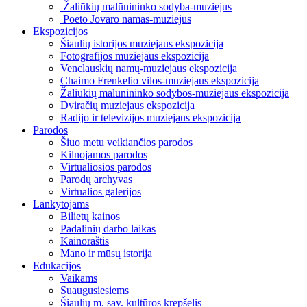
Žaliūkių malūnininko sodyba-muziejus
Poeto Jovaro namas-muziejus
Ekspozicijos
Šiaulių istorijos muziejaus ekspozicija
Fotografijos muziejaus ekspozicija
Venclauskių namų-muziejaus ekspozicija
Chaimo Frenkelio vilos-muziejaus ekspozicija
Žaliūkių malūnininko sodybos-muziejaus ekspozicija
Dviračių muziejaus ekspozicija
Radijo ir televizijos muziejaus ekspozicija
Parodos
Šiuo metu veikiančios parodos
Kilnojamos parodos
Virtualiosios parodos
Parodų archyvas
Virtualios galerijos
Lankytojams
Bilietų kainos
Padalinių darbo laikas
Kainoraštis
Mano ir mūsų istorija
Edukacijos
Vaikams
Suaugusiesiems
Šiaulių m. sav. kultūros krepšelis