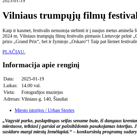
2025-01-19
Vilniaus trumpųjų filmų festiva
Kaip ir kasmet, festivalis nenustoja stebinti ir į naujus metus atsineša
2024 m. Vilniaus trumpųjų filmų festivalis pirmasis Lietuvoje pelnė „O
prizo „Grand Prix“, bet ir žymiojo „Oskaro“! Taip pat šiemet festivali
PLAČIAU.
Informacija apie renginį
Data:
2025-01-19
Laikas:
14.00 val.
Vieta:
Fotografijos muziejus
Adresas:
Vilniaus g. 140, Šiauliai
Miesto istorijos / Urban Stories
„Vagystė parke, paslaptingas seifas sename bute, iš dangaus krentan
miestuose, telkiasi į garsiai ar pašnibždomis pasakojamas istorijas. Jų
susidaro margi miestų žemėlapiai.“ – konkursinių programų sudary