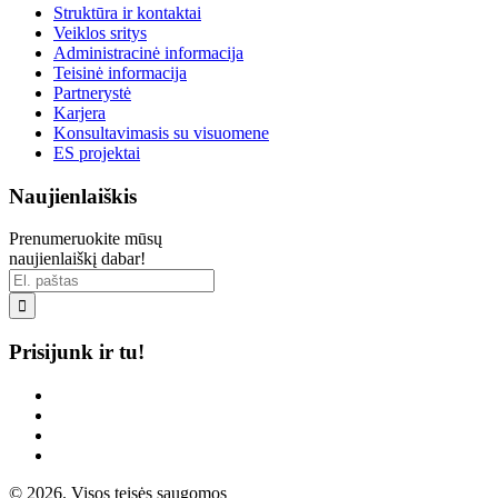
Struktūra ir kontaktai
Veiklos sritys
Administracinė informacija
Teisinė informacija
Partnerystė
Karjera
Konsultavimasis su visuomene
ES projektai
Naujienlaiškis
Prenumeruokite mūsų
naujienlaiškį dabar!

Prisijunk ir tu!
© 2026. Visos teisės saugomos