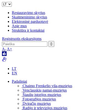
Restauravimo skyrius
Skaitmeninimo skyrius
Elektroninė parduotuvė
Apie mus
Struktūra ir kontaktai
Registruotis ekskursijoms
A-
A+
LT
EN
Padaliniai
Chaimo Frenkelio vila-muziejus
Venclauskių namai-muziejus
Šiaulių istorijos muziejus
Fotografijos muziejus
Dviračių muziejus
Radijo ir televizijos muziejus