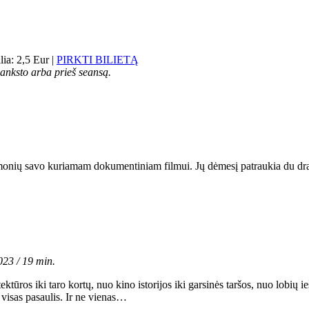
ia: 2,5 Eur |
PIRKTI BILIETĄ
š anksto arba prieš seansą.
onių savo kuriamam dokumentiniam filmui. Jų dėmesį patraukia du draug
023 / 19 min.
ūros iki taro kortų, nuo kino istorijos iki garsinės taršos, nuo lobių 
a visas pasaulis. Ir ne vienas…