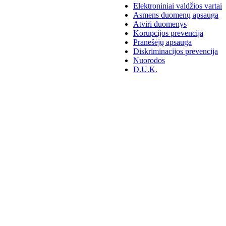
Elektroniniai valdžios vartai
Asmens duomenų apsauga
Atviri duomenys
Korupcijos prevencija
Pranešėjų apsauga
Diskriminacijos prevencija
Nuorodos
D.U.K.