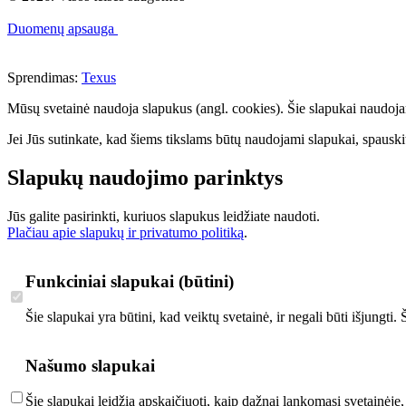
Duomenų apsauga
Sprendimas:
Texus
Mūsų svetainė naudoja slapukus (angl. cookies). Šie slapukai naudojami 
Jei Jūs sutinkate, kad šiems tikslams būtų naudojami slapukai, spauskit
Slapukų naudojimo parinktys
Jūs galite pasirinkti, kuriuos slapukus leidžiate naudoti.
Plačiau apie slapukų ir privatumo politiką
.
Funkciniai slapukai (būtini)
Šie slapukai yra būtini, kad veiktų svetainė, ir negali būti išjungti
Našumo slapukai
Šie slapukai leidžia apskaičiuoti, kaip dažnai lankomasi svetainėje,