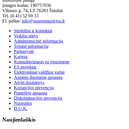
Biudžetinė įstaiga
Įstaigos kodas: 190757036
Vilniaus g. 74, LT-76283 Šiauliai
Tel. (0 41) 52 69 33
El. paštas:
info@ausrosmuziejus.lt
Struktūra ir kontaktai
Veiklos sritys
Administracinė informacija
Teisinė informacija
Partnerystė
Karjera
Konsultavimasis su visuomene
ES projektai
Elektroniniai valdžios vartai
Asmens duomenų apsauga
Atviri duomenys
Korupcijos prevencija
Pranešėjų apsauga
Diskriminacijos prevencija
Nuorodos
D.U.K.
Naujienlaiškis