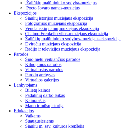
Žaliūkių malūnininko sodyba-muziejus
Poeto Jovaro namas-muziejus
Ekspozicijos
Šiaulių istorijos muziejaus ekspozicija
Fotografijos muziejaus ekspozicija
Venclauskių namų-muziejaus ekspozicija
Chaimo Frenkelio vilos-muziejaus ekspozicija
Žaliūkių malūnininko sodybos-muziejaus ekspozicija
Dviračių muziejaus ekspozicija
Radijo ir televizijos muziejaus ekspozicija
Parodos
Šiuo metu veikiančios parodos
Kilnojamos parodos
Virtualiosios parodos
Parodų archyvas
Virtualios galerijos
Lankytojams
Bilietų kainos
Padalinių darbo laikas
Kainoraštis
Mano ir mūsų istorija
Edukacijos
Vaikams
Suaugusiesiems
Šiaulių m. sav. kultūros krepšelis