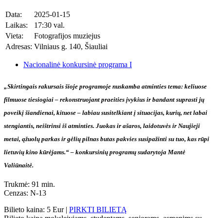
Data:
2025-01-15
Laikas:
17:30 val.
Vieta:
Fotografijos muziejus
Adresas:
Vilniaus g. 140, Šiauliai
Nacionalinė konkursinė programa I
„Skirtingais rakursais šioje programoje nuskamba atminties tema: keliuose
filmuose tiesiogiai – rekonstruojant praeities įvykius ir bandant suprasti jų
poveikį šiandienai, kituose – labiau susitelkiant į situacijas, kurių, net labai
stengiantis, neištrinsi iš atminties. Juokas ir ašaros, laidotuvės ir Naujieji
metai, ąžuolų parkas ir gėlių pilnas butas pakvies susipažinti su tuo, kas rūpi
lietuvių kino kūrėjams.“ – konkursinių programų sudarytoja Mantė
Valiūnaitė.
Trukmė: 91 min.
Cenzas: N-13
Bilieto kaina: 5 Eur |
PIRKTI BILIETĄ