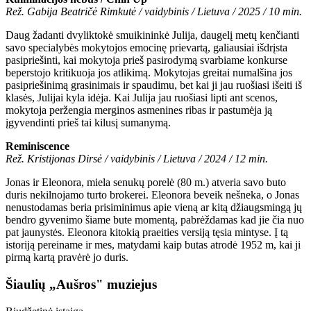
Rež. Gabija Beatričė Rimkutė / vaidybinis / Lietuva / 2025 / 10 min.
Daug žadanti dvyliktokė smuikininkė Julija, daugelį metų kenčianti
savo specialybės mokytojos emocinę prievartą, galiausiai išdrįsta
pasipriešinti, kai mokytoja prieš pasirodymą svarbiame konkurse
beperstojo kritikuoja jos atlikimą. Mokytojas greitai numalšina jos
pasipriešinimą grasinimais ir spaudimu, bet kai ji jau ruošiasi išeiti iš
klasės, Julijai kyla idėja. Kai Julija jau ruošiasi lipti ant scenos,
mokytoja peržengia merginos asmenines ribas ir pastumėja ją
įgyvendinti prieš tai kilusį sumanymą.
Reminiscence
Rež. Kristijonas Dirsė / vaidybinis / Lietuva / 2024 / 12 min.
Jonas ir Eleonora, miela senukų porelė (80 m.) atveria savo buto
duris nekilnojamo turto brokerei. Eleonora beveik nešneka, o Jonas
nenustodamas beria prisiminimus apie vieną ar kitą džiaugsmingą jų
bendro gyvenimo šiame bute momentą, pabrėždamas kad jie čia nuo
pat jaunystės. Eleonora kitokią praeities versiją tęsia mintyse. Į tą
istoriją pereiname ir mes, matydami kaip butas atrodė 1952 m, kai ji
pirmą kartą pravėrė jo duris.
Šiaulių „Aušros" muziejus