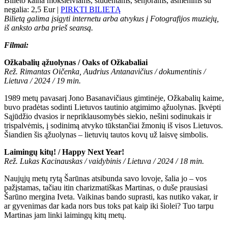
Bilieto kaina moksleiviams, studentams, senjorams, asmenims su
negalia: 2,5 Eur |
PIRKTI BILIETĄ
Bilietą galima įsigyti internetu arba atvykus į Fotografijos muziejų,
iš anksto arba prieš seansą.
Filmai:
Ožkabalių ąžuolynas / Oaks of Ožkabaliai
Rež. Rimantas Oičenka, Audrius Antanavičius / dokumentinis /
Lietuva / 2024 / 19 min.
1989 metų pavasarį Jono Basanavičiaus gimtinėje, Ožkabalių kaime,
buvo pradėtas sodinti Lietuvos tautinio atgimimo ąžuolynas. Įkvėpti
Sąjūdžio dvasios ir nepriklausomybės siekio, nešini sodinukais ir
trispalvėmis, į sodinimą atvyko tūkstančiai žmonių iš visos Lietuvos.
Šiandien šis ąžuolynas – lietuvių tautos kovų už laisvę simbolis.
Laimingų kitų! / Happy Next Year!
Rež. Lukas Kacinauskas / vaidybinis / Lietuva / 2024 / 18 min.
Naujųjų metų rytą Šarūnas atsibunda savo lovoje, šalia jo – vos
pažįstamas, tačiau itin charizmatiškas Martinas, o duše prausiasi
Šarūno mergina Iveta. Vaikinas bando suprasti, kas nutiko vakar, ir
ar gyvenimas dar kada nors bus toks pat kaip iki šiolei? Tuo tarpu
Martinas jam linki laimingų kitų metų.