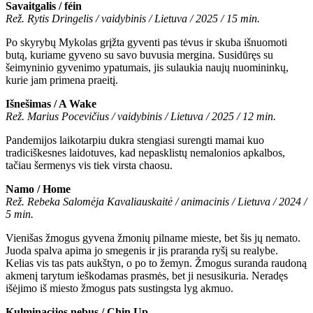
Savaitgalis / féin
Rež. Rytis Dringelis / vaidybinis / Lietuva / 2025 / 15 min.
Po skyrybų Mykolas grįžta gyventi pas tėvus ir skuba išnuomoti
butą, kuriame gyveno su savo buvusia mergina. Susidūręs su
šeimyninio gyvenimo ypatumais, jis sulaukia naujų nuomininkų,
kurie jam primena praeitį.
Išnešimas / A Wake
Rež. Marius Pocevičius / vaidybinis / Lietuva / 2025 / 12 min.
Pandemijos laikotarpiu dukra stengiasi surengti mamai kuo
tradiciškesnes laidotuves, kad nepasklistų nemalonios apkalbos,
tačiau šermenys vis tiek virsta chaosu.
Namo / Home
Rež. Rebeka Salomėja Kavaliauskaitė / animacinis / Lietuva / 2024 /
5 min.
Vienišas žmogus gyvena žmonių pilname mieste, bet šis jų nemato.
Juoda spalva apima jo smegenis ir jis praranda ryšį su realybe.
Kelias vis tas pats aukštyn, o po to žemyn. Žmogus suranda raudoną
akmenį tarytum ieškodamas prasmės, bet ji nesusikuria. Neradęs
išėjimo iš miesto žmogus pats sustingsta lyg akmuo.
Kulminacijos nebus / Chin Up