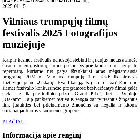
2025-01-15
Vilniaus trumpųjų filmų
festivalis 2025 Fotografijos
muziejuje
Kaip ir kasmet, festivalis nenustoja stebinti ir į naujus metus atsineša
šūsnį naujienų, istorijų, kurios prikaustys prie kino ekranų bei platų
repertuarą, kuriame net patys išrankiausi atras mėgstamiausią
programą. 2024 m. Vilniaus trumpųjų filmų festivalis pirmasis
Lietuvoje pelnė „Oskarų“ kvalifikaciją. Ką tai reiškia? Kad nuo
šiemet festivalio konkursinėse programose besivaržantys filmai galės
siekti ne tik pagrindinio prizo „Grand Prix“, bet ir žymiojo
„Oskaro“! Taip pat šiemet festivalis žengia dar tvirtesnius žingsnius
link įtraukties bei prieinamumo žmonėms su negalia ir kitoms
socialiai jautrioms visuomenės grupėms.
PLAČIAU.
Informacija apie renginį