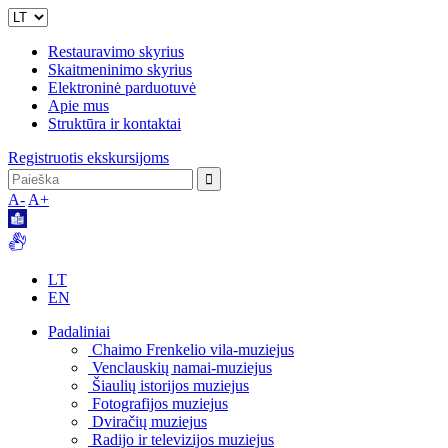
Restauravimo skyrius
Skaitmeninimo skyrius
Elektroninė parduotuvė
Apie mus
Struktūra ir kontaktai
Registruotis ekskursijoms
A-
A+
LT
EN
Padaliniai
Chaimo Frenkelio vila-muziejus
Venclauskių namai-muziejus
Šiaulių istorijos muziejus
Fotografijos muziejus
Dviračių muziejus
Radijo ir televizijos muziejus