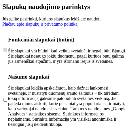
Slapukų naudojimo parinktys
Jūs galite pasirinkti, kuriuos slapukus leidžiate naudoti.
Plačiau apie slapukų ir privatumo politiką
.
Funkciniai slapukai (būtini)
Šie slapukai yra būtini, kad veiktų svetainė, ir negali būti išjungti.
Šie slapukai nesaugo jokių duomenų, pagal kuriuos būtų galima
jus asmeniškai atpažinti, ir yra ištrinami išėjus iš svetainės.
Našumo slapukai
Šie slapukai leidžia apskaičiuoti, kaip dažnai lankomasi
svetainėje, ir nustatyti duomenų srauto šaltinius – tik turėdami
tokią informaciją galėsime patobulinti svetainės veikimą. Jie
padeda mums atskirti, kurie puslapiai yra populiariausi, ir matyti,
kaip vartotojai naudojasi svetaine. Tam mes naudojamės „Google
Analytics“ statistikos sistema. Surinktos informacijos
neplatiname. Surinkta informacija yra visiškai anonimiška ir
tiesiogiai jūsų neidentifikuoja.