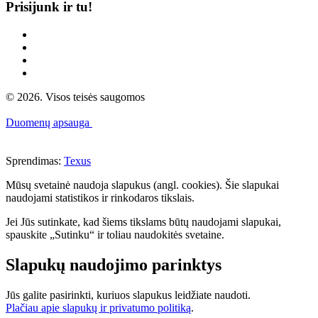
Prisijunk ir tu!
© 2026. Visos teisės saugomos
Duomenų apsauga
Sprendimas:
Texus
Mūsų svetainė naudoja slapukus (angl. cookies). Šie slapukai
naudojami statistikos ir rinkodaros tikslais.
Jei Jūs sutinkate, kad šiems tikslams būtų naudojami slapukai,
spauskite „Sutinku“ ir toliau naudokitės svetaine.
Slapukų naudojimo parinktys
Jūs galite pasirinkti, kuriuos slapukus leidžiate naudoti.
Plačiau apie slapukų ir privatumo politiką
.