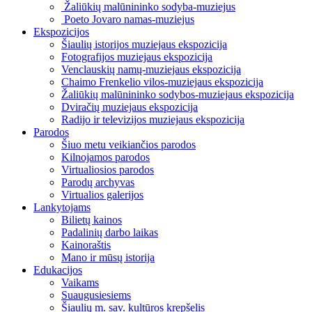
Žaliūkių malūnininko sodyba-muziejus
Poeto Jovaro namas-muziejus
Ekspozicijos
Šiaulių istorijos muziejaus ekspozicija
Fotografijos muziejaus ekspozicija
Venclauskių namų-muziejaus ekspozicija
Chaimo Frenkelio vilos-muziejaus ekspozicija
Žaliūkių malūnininko sodybos-muziejaus ekspozicija
Dviračių muziejaus ekspozicija
Radijo ir televizijos muziejaus ekspozicija
Parodos
Šiuo metu veikiančios parodos
Kilnojamos parodos
Virtualiosios parodos
Parodų archyvas
Virtualios galerijos
Lankytojams
Bilietų kainos
Padalinių darbo laikas
Kainoraštis
Mano ir mūsų istorija
Edukacijos
Vaikams
Suaugusiesiems
Šiaulių m. sav. kultūros krepšelis