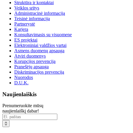
Struktūra ir kontaktai
Veiklos sritys
Administracinė informacija
Teisinė informacija
Partnerystė
Karjera
Konsultavimasis su visuomene
ES projektai
Elektroniniai valdžios vartai
Asmens duomenų apsauga
Atviri duomenys
Korupcijos prevencija
Pranešėjų apsauga
Diskriminacijos prevencija
Nuorodos
D.U.K.
Naujienlaiškis
Prenumeruokite mūsų
naujienlaiškį dabar!
