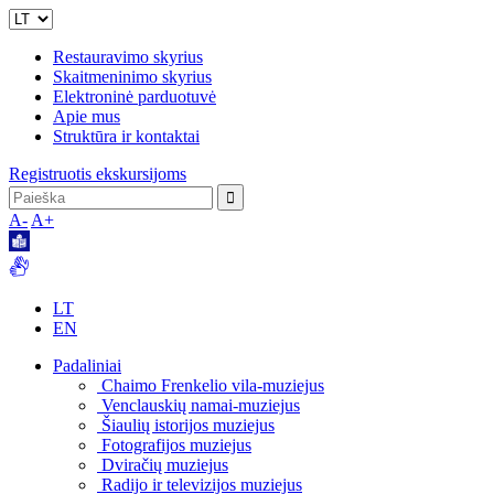
Restauravimo skyrius
Skaitmeninimo skyrius
Elektroninė parduotuvė
Apie mus
Struktūra ir kontaktai
Registruotis ekskursijoms
A-
A+
LT
EN
Padaliniai
Chaimo Frenkelio vila-muziejus
Venclauskių namai-muziejus
Šiaulių istorijos muziejus
Fotografijos muziejus
Dviračių muziejus
Radijo ir televizijos muziejus