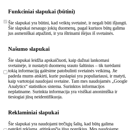
Funkciniai slapukai (būtini)
Šie slapukai yra būtini, kad veiktų svetainė, ir negali būti išjungti.
Šie slapukai nesaugo jokių duomenų, pagal kuriuos būtų galima
jus asmeniškai atpažinti, ir yra ištrinami išėjus iš svetainės.
Našumo slapukai
Šie slapukai leidžia apskaičiuoti, kaip dažnai lankomasi
svetainėje, ir nustatyti duomenų srauto šaltinius – tik turėdami
tokią informaciją galėsime patobulinti svetainės veikimą. Jie
padeda mums atskirti, kurie puslapiai yra populiariausi, ir matyti,
kaip vartotojai naudojasi svetaine. Tam mes naudojamės „Google
Analytics“ statistikos sistema. Surinktos informacijos
neplatiname. Surinkta informacija yra visiškai anonimiška ir
tiesiogiai jūsų neidentifikuoja.
Reklaminiai slapukai
Šie slapukai yra naudojami trečiųjų šalių, kad būtų galima
pateikti reklamą, atitinkančią jūsų poreikius. Mes naudojame