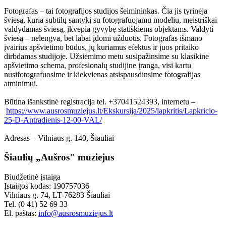
Fotografas – tai fotografijos studijos šeimininkas. Čia jis tyrinėja
šviesą, kuria subtilų santykį su fotografuojamu modeliu, meistriškai
valdydamas šviesą, įkvepia gyvybę statiškiems objektams. Valdyti
šviesą – nelengva, bet labai įdomi užduotis. Fotografas išmano
įvairius apšvietimo būdus, jų kuriamus efektus ir juos pritaiko
dirbdamas studijoje. Užsiėmimo metu susipažinsime su klasikine
apšvietimo schema, profesionalų studijine įranga, visi kartu
nusifotografuosime ir kiekvienas atsispausdinsime fotografijas
atminimui.
Būtina išankstinė registracija tel. +37041524393, internetu –
https://www.ausrosmuziejus.lt/Ekskursija/2025/lapkritis/Lapkricio-
25-D-Antradienis-12-00-VAL/
Adresas – Vilniaus g. 140, Šiauliai
Šiaulių „Aušros" muziejus
Biudžetinė įstaiga
Įstaigos kodas: 190757036
Vilniaus g. 74, LT-76283 Šiauliai
Tel. (0 41) 52 69 33
El. paštas:
info@ausrosmuziejus.lt