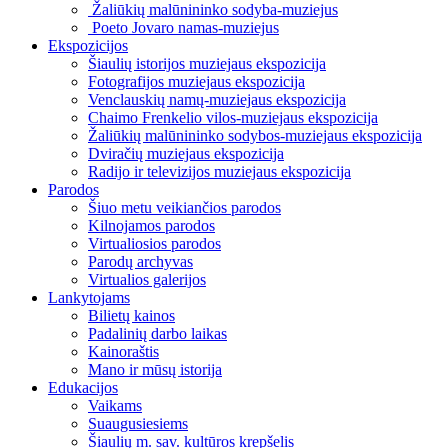
Žaliūkių malūnininko sodyba-muziejus
Poeto Jovaro namas-muziejus
Ekspozicijos
Šiaulių istorijos muziejaus ekspozicija
Fotografijos muziejaus ekspozicija
Venclauskių namų-muziejaus ekspozicija
Chaimo Frenkelio vilos-muziejaus ekspozicija
Žaliūkių malūnininko sodybos-muziejaus ekspozicija
Dviračių muziejaus ekspozicija
Radijo ir televizijos muziejaus ekspozicija
Parodos
Šiuo metu veikiančios parodos
Kilnojamos parodos
Virtualiosios parodos
Parodų archyvas
Virtualios galerijos
Lankytojams
Bilietų kainos
Padalinių darbo laikas
Kainoraštis
Mano ir mūsų istorija
Edukacijos
Vaikams
Suaugusiesiems
Šiaulių m. sav. kultūros krepšelis