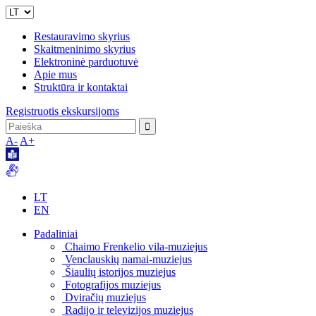
Restauravimo skyrius
Skaitmeninimo skyrius
Elektroninė parduotuvė
Apie mus
Struktūra ir kontaktai
Registruotis ekskursijoms
A-
A+
LT
EN
Padaliniai
Chaimo Frenkelio vila-muziejus
Venclauskių namai-muziejus
Šiaulių istorijos muziejus
Fotografijos muziejus
Dviračių muziejus
Radijo ir televizijos muziejus