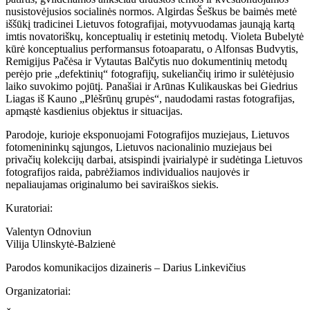
nusistovėjusios socialinės normos. Algirdas Šeškus be baimės metė
iššūkį tradicinei Lietuvos fotografijai, motyvuodamas jaunąją kartą
imtis novatoriškų, konceptualių ir estetinių metodų. Violeta Bubelytė
kūrė konceptualius performansus fotoaparatu, o Alfonsas Budvytis,
Remigijus Pačėsa ir Vytautas Balčytis nuo dokumentinių metodų
perėjo prie „defektinių“ fotografijų, sukeliančių irimo ir sulėtėjusio
laiko suvokimo pojūtį. Panašiai ir Arūnas Kulikauskas bei Giedrius
Liagas iš Kauno „Plėšrūnų grupės“, naudodami rastas fotografijas,
apmąstė kasdienius objektus ir situacijas.
Parodoje, kurioje eksponuojami Fotografijos muziejaus, Lietuvos
fotomenininkų sąjungos, Lietuvos nacionalinio muziejaus bei
privačių kolekcijų darbai, atsispindi įvairialypė ir sudėtinga Lietuvos
fotografijos raida, pabrėžiamos individualios naujovės ir
nepaliaujamas originalumo bei saviraiškos siekis.
Kuratoriai:
Valentyn Odnoviun
Vilija Ulinskytė-Balzienė
Parodos komunikacijos dizaineris – Darius Linkevičius
Organizatoriai: