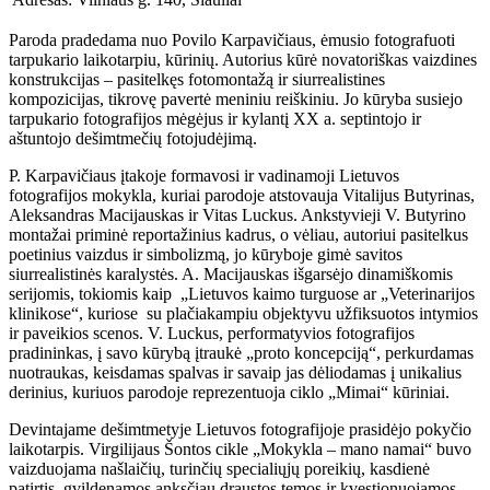
Paroda pradedama nuo Povilo Karpavičiaus, ėmusio fotografuoti
tarpukario laikotarpiu, kūrinių. Autorius kūrė novatoriškas vaizdines
konstrukcijas – pasitelkęs fotomontažą ir siurrealistines
kompozicijas, tikrovę pavertė meniniu reiškiniu. Jo kūryba susiejo
tarpukario fotografijos mėgėjus ir kylantį XX a. septintojo ir
aštuntojo dešimtmečių fotojudėjimą.
P. Karpavičiaus įtakoje formavosi ir vadinamoji Lietuvos
fotografijos mokykla, kuriai parodoje atstovauja Vitalijus Butyrinas,
Aleksandras Macijauskas ir Vitas Luckus. Ankstyvieji V. Butyrino
montažai priminė reportažinius kadrus, o vėliau, autoriui pasitelkus
poetinius vaizdus ir simbolizmą, jo kūryboje gimė savitos
siurrealistinės karalystės. A. Macijauskas išgarsėjo dinamiškomis
serijomis, tokiomis kaip „Lietuvos kaimo turguose ar „Veterinarijos
klinikose“, kuriose su plačiakampiu objektyvu užfiksuotos intymios
ir paveikios scenos. V. Luckus, performatyvios fotografijos
pradininkas, į savo kūrybą įtraukė „proto koncepciją“, perkurdamas
nuotraukas, keisdamas spalvas ir savaip jas dėliodamas į unikalius
derinius, kuriuos parodoje reprezentuoja ciklo „Mimai“ kūriniai.
Devintajame dešimtmetyje Lietuvos fotografijoje prasidėjo pokyčio
laikotarpis. Virgilijaus Šontos cikle „Mokykla – mano namai“ buvo
vaizduojama našlaičių, turinčių specialiųjų poreikių, kasdienė
patirtis, gvildenamos anksčiau draustos temos ir kvestionuojamos