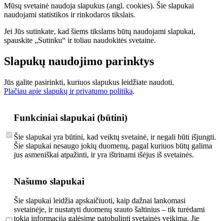
Mūsų svetainė naudoja slapukus (angl. cookies). Šie slapukai
naudojami statistikos ir rinkodaros tikslais.
Jei Jūs sutinkate, kad šiems tikslams būtų naudojami slapukai,
spauskite „Sutinku“ ir toliau naudokitės svetaine.
Slapukų naudojimo parinktys
Jūs galite pasirinkti, kuriuos slapukus leidžiate naudoti.
Plačiau apie slapukų ir privatumo politiką
.
Funkciniai slapukai (būtini)
Šie slapukai yra būtini, kad veiktų svetainė, ir negali būti išjungti.
Šie slapukai nesaugo jokių duomenų, pagal kuriuos būtų galima
jus asmeniškai atpažinti, ir yra ištrinami išėjus iš svetainės.
Našumo slapukai
Šie slapukai leidžia apskaičiuoti, kaip dažnai lankomasi
svetainėje, ir nustatyti duomenų srauto šaltinius – tik turėdami
tokią informaciją galėsime patobulinti svetainės veikimą. Jie