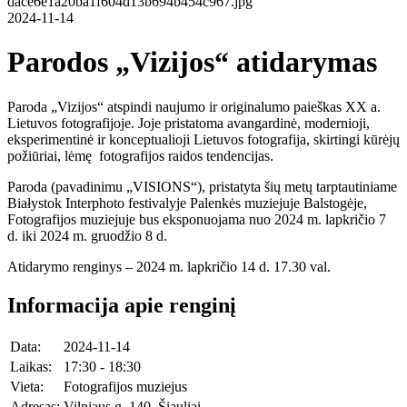
2024-11-14
Parodos „Vizijos“ atidarymas
Paroda „Vizijos“ atspindi naujumo ir originalumo paieškas XX a.
Lietuvos fotografijoje. Joje pristatoma avangardinė, modernioji,
eksperimentinė ir konceptualioji Lietuvos fotografija, skirtingi kūrėjų
požiūriai, lėmę fotografijos raidos tendencijas.
Paroda (pavadinimu „VISIONS“), pristatyta šių metų tarptautiniame
Białystok Interphoto festivalyje Palenkės muziejuje Balstogėje,
Fotografijos muziejuje bus eksponuojama nuo 2024 m. lapkričio 7
d. iki 2024 m. gruodžio 8 d.
Atidarymo renginys – 2024 m. lapkričio 14 d. 17.30 val.
Informacija apie renginį
Data:
2024-11-14
Laikas:
17:30 - 18:30
Vieta:
Fotografijos muziejus
Adresas:
Vilniaus g. 140, Šiauliai