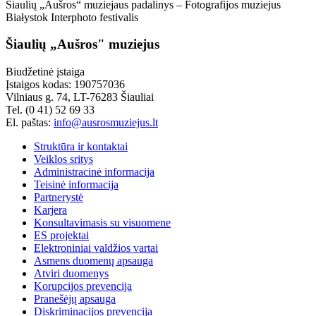
Šiaulių „Aušros“ muziejaus padalinys – Fotografijos muziejus
Białystok Interphoto festivalis
Šiaulių „Aušros" muziejus
Biudžetinė įstaiga
Įstaigos kodas: 190757036
Vilniaus g. 74, LT-76283 Šiauliai
Tel. (0 41) 52 69 33
El. paštas:
info@ausrosmuziejus.lt
Struktūra ir kontaktai
Veiklos sritys
Administracinė informacija
Teisinė informacija
Partnerystė
Karjera
Konsultavimasis su visuomene
ES projektai
Elektroniniai valdžios vartai
Asmens duomenų apsauga
Atviri duomenys
Korupcijos prevencija
Pranešėjų apsauga
Diskriminacijos prevencija