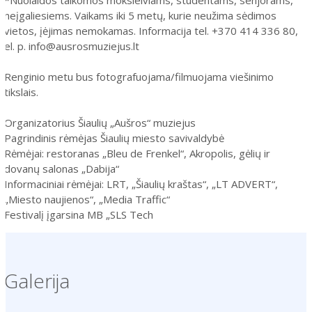
neįgaliesiems. Vaikams iki 5 metų, kurie neužima sėdimos
vietos, įėjimas nemokamas. Informacija tel. +370 414 336 80,
el. p. info@ausrosmuziejus.lt
Renginio metu bus fotografuojama/filmuojama viešinimo
tikslais.
Organizatorius Šiaulių „Aušros“ muziejus
Pagrindinis rėmėjas Šiaulių miesto savivaldybė
Rėmėjai: restoranas „Bleu de Frenkel“, Akropolis, gėlių ir
dovanų salonas „Dabija“
Informaciniai rėmėjai: LRT, „Šiaulių kraštas“, „LT ADVERT“,
„Miesto naujienos“, „Media Traffic“
Festivalį įgarsina MB „SLS Tech
Galerija