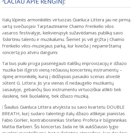
PLAČIAU APIE RENGINĮ:
Italų lūpinės armonikėlės virtuozas Gianluca Littera jau ne pirmą
kartą svečiuojasi Tarptautiniame Chaimo Frenkelio vilos
vasaros festivalyje, kiekvienąsyk sužavėdamas publiką savo
išskirtiniu talentu ir muzikalumu. Šiemet jis vėl grįžta į Chaimo
Frenkelio vilos-muziejaus parką, kur kviečia į nepamirštamą
koncertą po atviru dangumi.
Tai bus puiki proga pasimėgauti itališkų improvizacijų ir džiazo
muzika bei išgirsti vieną rečiausių koncertinių instrumentų –
lūpinę armonikėlę, kurią į didžiąsias pasaulio scenas atvedė
būtent G. Littera. Jis yra vienas iš nedaugelio muzikantų
pasaulyje, gebančių šiuo instrumentu virtuoziškai atlikti tiek
klasikinę, tiek šiuolaikinę, tiek džiazo muziką.
Į Šiaulius Gianluca Littera atvyksta su savo kvartetu DOUBLE
BREATH, kurį sudaro talentingi italų džiazo atlikėjai: pianistas
Fabio Gorlier, kontrabosininkas Stefano Profeta ir būgnininkas
Mattia Barbieri. Šis koncertas žada ne tik aukščiausio lygio
muzikinį meistriškumą, bet ir išskirtinę atmosferą, kuri dar ilgai