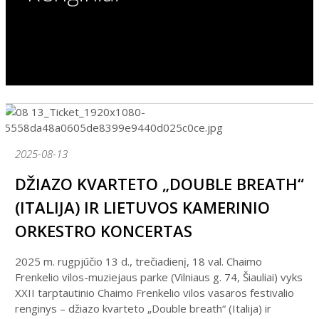
2025-08-13
DŽIAZO KVARTETO „DOUBLE BREATH“
(ITALIJA) IR LIETUVOS KAMERINIO
ORKESTRO KONCERTAS
2025 m. rugpjūčio 13 d., trečiadienį, 18 val. Chaimo
Frenkelio vilos-muziejaus parke (Vilniaus g. 74, Šiauliai) vyks
XXII tarptautinio Chaimo Frenkelio vilos vasaros festivalio
renginys – džiazo kvarteto „Double breath“ (Italija) ir