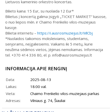
Lietuvos kamerinio orkestro koncertas.
Bilieto kaina: 15 Eur, su nuolaida 12 Eur*
Bilietus į koncertą galima įsigyti „TICKET MARKET“ kasose,
o nuo liepos mėn. ir Chaimo Frenkelio vilos-muziejaus
kasoje.
Bilietai internetu –
https://i.ausrosmuziejus.lt/MlCbj
*Nuolaidos taikomos moksleiviams, studentams,
senjorams, neįgaliesiems. Vaikams iki 5 metų, kurie
neužima sėdimos vietos, įėjimas nemokamas. Informacija
tel. +370 414 336 80, el. p. info@ausrosmuziejus.lt
INFORMACIJA APIE RENGINĮ
Data:
2025-08-13
Laikas:
18:00 val.
Vieta:
Chaimo Frenkelio vilos-muziejaus parkas
Adresas:
Vilniaus g. 74, Šiauliai