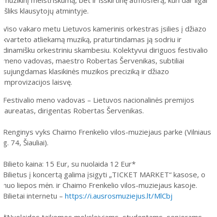
išliks klausytojų atmintyje.
Viso vakaro metu Lietuvos kamerinis orkestras įsilies į džiazo
kvarteto atliekamą muziką, praturtindamas ją sodriu ir
dinamišku orkestriniu skambesiu. Kolektyvui diriguos festivalio
meno vadovas, maestro Robertas Šervenikas, subtiliai
sujungdamas klasikinės muzikos preciziką ir džiazo
improvizacijos laisvę.
Festivalio meno vadovas – Lietuvos nacionalinės premijos
laureatas, dirigentas Robertas Šervenikas.
Renginys vyks Chaimo Frenkelio vilos-muziejaus parke (Vilniaus
g. 74, Šiauliai).
Bilieto kaina: 15 Eur, su nuolaida 12 Eur*
Bilietus į koncertą galima įsigyti „TICKET MARKET“ kasose, o
nuo liepos mėn. ir Chaimo Frenkelio vilos-muziejaus kasoje.
Bilietai internetu –
https://i.ausrosmuziejus.lt/MlCbj
*Nuolaidos taikomos moksleiviams, studentams, senjorams,