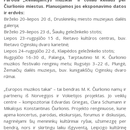
Čiurlionio miestus. Planuojamos jos eksponavimo datos
ir erdvės:
Birželio 20–liepos 20 d., Druskininkų miesto muziejaus dailės
galerija;
Birželio 29–liepos 23 d., Šiaulių geležinkelio stotis;
Liepos 23–rugpjūčio 15 d., Rietavo kultūros centras, buv.
Rietavo Oginskių dvaro karietinė;
Liepos 24–rugpjūčio 22 d., Klaipėdos geležinkelio stotis;
Rugpjūčio 16–30 d., Palanga, Tarptautinio M. K. Čiurlionio
muzikos festivalio renginių metu; Rugsėjo 3–22 d., Plungė,
Žemaičių dailės muziejus, buv. kunigaikščių Oginskių dvaro
rūmai.
„Europos muzikos takai“ – tai bendras M. K. Čiurlionio namų ir
partnerių iš Norvegijos ir Vokietijos projektas. Jo veiklų
centre – kompozitoriai Edvardas Griegas, Clara Schumann ir
Mikalojus Konstantinas Čiurlionis. Projekto renginiuose, kurie
apima koncertus, parodas, ekskursijas, forumus ir diskusijas,
nagrinėjami šių menininkų kultūriniai ryšiai, užsimezgę per
bendrą, nors ir skirtingu laiku išgyventą, Leipcigo kultūrinę