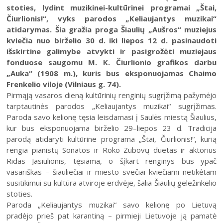
Šiaulių istorijos muziejus
stoties, lydint muzikinei-kultūrinei programai „Štai,
Fotografijos muziejaus ekspozicija
Šiuo metu veikiančios parodos
Fotografijos muziejus
Čiurlionis!“, vyks parodos „Keliaujantys muzikai“
Venclauskių namų-muziejaus ekspozicija
atidarymas. Šia gražia proga Šiaulių „Aušros“ muziejus
Kilnojamos parodos
Dviračių muziejus
kviečia nuo birželio 30 d. iki liepos 12 d. pasinaudoti
Bilietų kainos
Chaimo Frenkelio vilos-muziejaus ekspozicij
Virtualiosios parodos
Radijo ir televizijos muziejus
išskirtine galimybe atvykti ir pasigrožėti muziejaus
Padalinių darbo laikas
Žaliūkių malūnininko sodybos-muziejaus eks
fonduose saugomu M. K. Čiurlionio grafikos darbu
Vaikams
Parodų archyvas
Žaliūkių malūnininko sodyba-muziejus
„Auka“ (1908 m.), kuris bus eksponuojamas Chaimo
Kainoraštis
Dviračių muziejaus ekspozicija
Suaugusiesiems
Virtualios galerijos
Poeto Jovaro namas-muziejus
Frenkelio viloje (Vilniaus g. 74).
Mano ir mūsų istorija
Radijo ir televizijos muziejaus ekspozicija
Pirmąją vasaros dieną kultūrinių renginių sugrįžimą pažymėjo
Šiaulių m. sav. kultūros krepšelis
tarptautinės parodos „Keliaujantys muzikai“ sugrįžimas.
Kultūros pasas
Paroda savo kelionę tęsia leisdamasi į Saulės miestą Šiaulius,
kur bus eksponuojama birželio 29–liepos 23 d. Tradicija
Integruotos muziejinės pamokos
parodą atidaryti kultūrine programa „Štai, Čiurlionis!“, kurią
2026 (XXIII festivalis)
rengia pianistų Sonatos ir Roko Zubovų duetas ir aktorius
2025 (XXII festivalis)
Ridas Jasiulionis, tęsiama, o šįkart renginys bus ypač
vasariškas – šiauliečiai ir miesto svečiai kviečiami netikėtam
2024 (XXI festivalis)
susitikimui su kultūra atviroje erdvėje, šalia Šiaulių geležinkelio
2023 (XX festivalis)
stoties.
Paroda „Keliaujantys muzikai“ savo kelionę po Lietuvą
2022 (XIX festivalis)
pradėjo prieš pat karantiną – pirmieji Lietuvoje ją pamatė
2021 (XVIII festivalis)