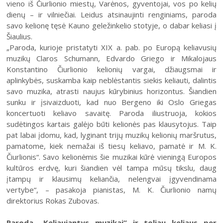
vieno iš Čiurlionio miestų, Varėnos, gyventojai, vos po kelių
dienų – ir vilniečiai. Leidus atsinaujinti renginiams, paroda
2020 (XVII festivalis)
savo kelionę tęsė Kauno geležinkelio stotyje, o dabar keliasi į
2019 (XVI festivalis)
Šiaulius.
„Paroda, kurioje pristatyti XIX a. pab. po Europą keliavusių
2018 (XV festivalis)
muzikų Claros Schumann, Edvardo Griego ir Mikalojaus
2004–2017 m. festivalis
Konstantino Čiurlionio kelionių vargai, džiaugsmai ir
aplinkybės, suskamba kaip neblėstantis siekis keliauti, dalintis
savo muzika, atrasti naujus kūrybinius horizontus. Šiandien
sunku ir įsivaizduoti, kad nuo Bergeno iki Oslo Griegas
koncertuoti keliavo savaitę. Paroda iliustruoja, kokios
sudėtingos kartais galėjo būti kelionės pas klausytojus. Taip
pat labai įdomu, kad, lyginant trijų muzikų kelionių maršrutus,
pamatome, kiek nemažai iš tiesų keliavo, pamatė ir M. K.
Čiurlionis“. Savo kelionėmis šie muzikai kūrė vieningą Europos
kultūros erdvę, kuri šiandien vėl tampa mūsų tikslu, daug
įtampų ir klausimų keliančia, nelengvai įgyvendinama
vertybe“, – pasakoja pianistas, M. K. Čiurlionio namų
direktorius Rokas Zubovas.
Paroda „Keliaujantys muzikai“ ir toliau keliaus per