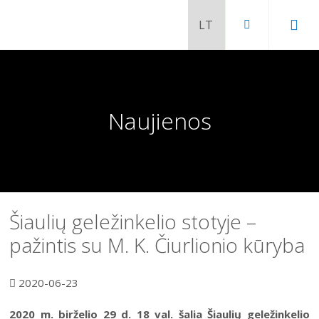
Naujienos
Šiaulių geležinkelio stotyje –
pažintis su M. K. Čiurlionio kūryba
Chaimo Frenkelio vila-muziejus
2020-06-23
Venclauskių namai-muziejus
Šiaulių istorijos muziejaus ekspozicija
2020 m. birželio 29 d. 18 val. šalia Šiaulių geležinkelio