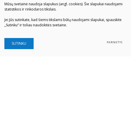
Mūsų svetainė naudoja slapukus (angl. cookies). Šie slapukai naudojami
statistikos ir rinkodaros tikslais.
Jei Jūs sutinkate, kad šiems tikslams būtų naudojami slapukai, spauskite
„Sutinku“ ir toliau naudokitės svetaine.
PARINKTYS
SUTINKU
Šiaulių „Aušros" muziejus
Biudžetinė įstaiga
Įstaigos kodas: 190757036
Vilniaus g. 74, LT-76283 Šiauliai
Tel. (0 41) 52 69 33
El. paštas:
info@ausrosmuziejus.lt
Struktūra ir kontaktai
Veiklos sritys
Administracinė informacija