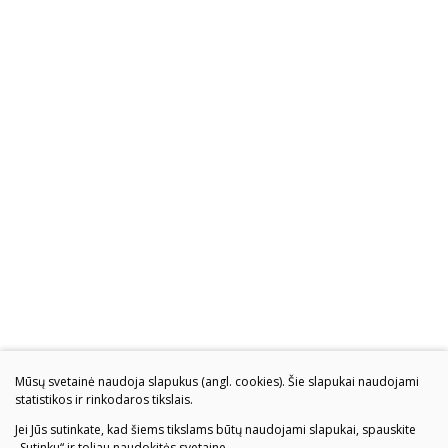
Mūsų svetainė naudoja slapukus (angl. cookies). Šie slapukai naudojami
statistikos ir rinkodaros tikslais.
Jei Jūs sutinkate, kad šiems tikslams būtų naudojami slapukai, spauskite
„Sutinku“ ir toliau naudokitės svetaine.