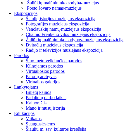
Žaliūkių malūnininko sodyba-muziejus
Poeto Jovaro namas-muziejus
Ekspozicijos
Šiaulių istorijos muziejaus ekspozicija
Fotografijos muziejaus ekspozicija
Venclauskių namų-muziejaus ekspozicija
Chaimo Frenkelio vilos-muziejaus ekspozicija
Žaliūkių malūnininko sodybos-muziejaus ekspozicija
Dviračių muziejaus ekspozicija
Radijo ir televizijos muziejaus ekspozicija
Parodos
Šiuo metu veikiančios parodos
Kilnojamos parodos
Virtualiosios parodos
Parodų archyvas
Virtualios galerijos
Lankytojams
Bilietų kainos
Padalinių darbo laikas
Kainoraštis
Mano ir mūsų istorija
Edukacijos
Vaikams
Suaugusiesiems
Šiaulių m. sav. kultūros krepšelis