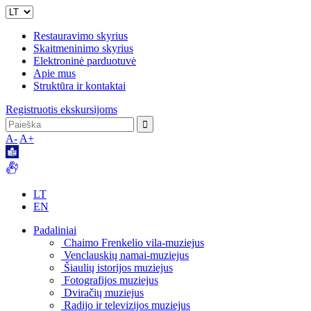
Restauravimo skyrius
Skaitmeninimo skyrius
Elektroninė parduotuvė
Apie mus
Struktūra ir kontaktai
Registruotis ekskursijoms
A-
A+
LT
EN
Padaliniai
Chaimo Frenkelio vila-muziejus
Venclauskių namai-muziejus
Šiaulių istorijos muziejus
Fotografijos muziejus
Dviračių muziejus
Radijo ir televizijos muziejus