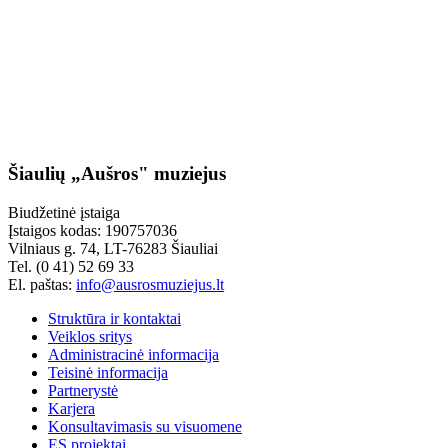
Šiaulių „Aušros" muziejus
Biudžetinė įstaiga
Įstaigos kodas: 190757036
Vilniaus g. 74, LT-76283 Šiauliai
Tel. (0 41) 52 69 33
El. paštas:
info@ausrosmuziejus.lt
Struktūra ir kontaktai
Veiklos sritys
Administracinė informacija
Teisinė informacija
Partnerystė
Karjera
Konsultavimasis su visuomene
ES projektai