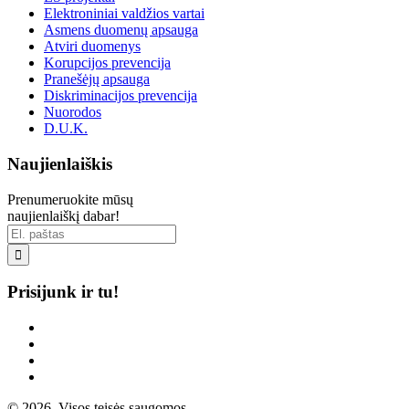
Elektroniniai valdžios vartai
Asmens duomenų apsauga
Atviri duomenys
Korupcijos prevencija
Pranešėjų apsauga
Diskriminacijos prevencija
Nuorodos
D.U.K.
Naujienlaiškis
Prenumeruokite mūsų
naujienlaiškį dabar!

Prisijunk ir tu!
© 2026. Visos teisės saugomos