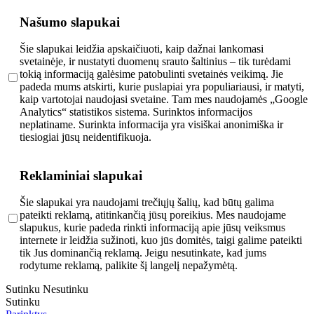
Našumo slapukai
Šie slapukai leidžia apskaičiuoti, kaip dažnai lankomasi
svetainėje, ir nustatyti duomenų srauto šaltinius – tik turėdami
tokią informaciją galėsime patobulinti svetainės veikimą. Jie
padeda mums atskirti, kurie puslapiai yra populiariausi, ir matyti,
kaip vartotojai naudojasi svetaine. Tam mes naudojamės „Google
Analytics“ statistikos sistema. Surinktos informacijos
neplatiname. Surinkta informacija yra visiškai anonimiška ir
tiesiogiai jūsų neidentifikuoja.
Reklaminiai slapukai
Šie slapukai yra naudojami trečiųjų šalių, kad būtų galima
pateikti reklamą, atitinkančią jūsų poreikius. Mes naudojame
slapukus, kurie padeda rinkti informaciją apie jūsų veiksmus
internete ir leidžia sužinoti, kuo jūs domitės, taigi galime pateikti
tik Jus dominančią reklamą. Jeigu nesutinkate, kad jums
rodytume reklamą, palikite šį langelį nepažymėtą.
Sutinku
Nesutinku
Sutinku