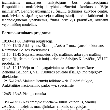
jauniesiems muziejaus lankytojams bus organizuojamas
Respublikinis moksleivių kūrybinis-inžinerinis konkursas „Vėjo
inžinieriai“. Bendradarbiaujant su Šiaulių techninės kūrybos centru,
moksleiviai, susipažinę su vėjo malūnų istorija, architektūrinėmis ir
technologinėmis ypatybėmis, žinias pritaikys praktiškai, kurdami
vėjo malūnų modelius.
Forumo–seminaro programa:
10:30–11:00 Dalyvių registracija
11:00–11:15 Atidarymas, Šiaulių „Aušros“ muziejaus direktoriaus
Raimundo Balzos sveikinimas
11:15–11:45 Suprasti senuosius vėjo malūnus, arba apie malūnų
geografiją, šeimininkus ir buitį – doc. dr. Salvijus Kulevičius, VU IF
prodekanas
11:45–12:15 Vėjo malūnų atgaivinimas: sėkmės ir nesėkmės –
Zenonas Baubonis, VšĮ „Kultūros paveldo išsaugojimo pajėgos“
direktorius
12:15–12:45 Malūnai lietuvių folklore – dr. Giedrė Šukytė,
Aukštaitijos nacionalinio parko vyr. specialistė
12:45–13:45 Pietų pertrauka
13:45–14:05 Kas archyve sudėta? – Julius Vainorius, Šiaulių
„Aušros“ muziejaus muziejininkas–rinkinio saugotojas