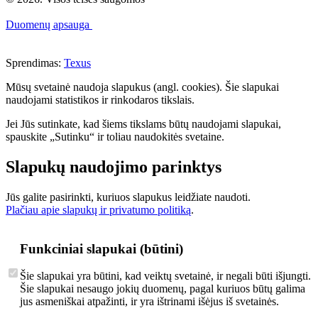
Duomenų apsauga
Sprendimas:
Texus
Mūsų svetainė naudoja slapukus (angl. cookies). Šie slapukai
naudojami statistikos ir rinkodaros tikslais.
Jei Jūs sutinkate, kad šiems tikslams būtų naudojami slapukai,
spauskite „Sutinku“ ir toliau naudokitės svetaine.
Slapukų naudojimo parinktys
Jūs galite pasirinkti, kuriuos slapukus leidžiate naudoti.
Plačiau apie slapukų ir privatumo politiką
.
Funkciniai slapukai (būtini)
Šie slapukai yra būtini, kad veiktų svetainė, ir negali būti išjungti.
Šie slapukai nesaugo jokių duomenų, pagal kuriuos būtų galima
jus asmeniškai atpažinti, ir yra ištrinami išėjus iš svetainės.