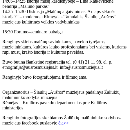
14:05–14:25 Istorija mūsų kasdienybėje – Lina Katkevičienė,
bendrija „Malūno parkas“
14:25–15:30 Diskusija „Malūnų atgaivinimas. Ar taps sėkmės
istorija?“ – moderuoja Rimvydas Tamulaitis, Šiaulių „Aušros“
muziejaus kultūrinės veiklos vadybininkas
15:30 Forumo–seminaro pabaiga
Renginys skirtas malūnų savininkams, paveldo tyrėjams,
muziejininkams, kultūros lauko profesionalams bei visiems, kuriems
rūpi mūsų krašto istorija ir kultūros paveldas.
Buvo būtina išankstinė registracija tel. (0 41) 21 11 98, el. p.
etnografija@ausrosmuziejus.lt, info@ausrosmuziejus.lt
Renginyje buvo fotografuojama ir filmuojama.
Organizatorius – Šiaulių „Aušros“ muziejaus padalinys Žaliūkių
malūnininko sodyba-muziejus
Rėmėjas – Kultūros paveldo departamentas prie Kultūros
ministerijos
Renginio fotografijos skelbiamos Žaliūkių malūnininko sodybos-
muziejaus facebook puslapyje
čia>>