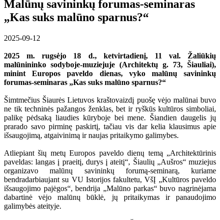
Malūnų savininkų forumas-seminaras
„Kas suks malūno sparnus?“
2025-09-12
2025 m. rugsėjo 18 d., ketvirtadienį, 11 val. Žaliūkių
malūnininko sodyboje-muziejuje (Architektų g. 73, Šiauliai),
minint Europos paveldo dienas, vyko malūnų savininkų
forumas-seminaras „Kas suks malūno sparnus?“
Šimtmečius Šiaurės Lietuvos kraštovaizdį puošę vėjo malūnai buvo
ne tik techninės pažangos ženklas, bet ir ryškūs kultūros simboliai,
palikę pėdsaką liaudies kūryboje bei mene. Šiandien daugelis jų
prarado savo pirminę paskirtį, tačiau vis dar kelia klausimus apie
išsaugojimą, atgaivinimą ir naujas pritaikymo galimybes.
Atliepiant šių metų Europos paveldo dienų temą „Architektūrinis
paveldas: langas į praeitį, durys į ateitį“, Šiaulių „Aušros“ muziejus
organizavo malūnų savininkų forumą-seminarą, kuriame
bendradarbiaujant su VU Istorijos fakultetu, VšĮ „Kultūros paveldo
išsaugojimo pajėgos“, bendrija „Malūno parkas“ buvo nagrinėjama
dabartinė vėjo malūnų būklė, jų pritaikymas ir panaudojimo
galimybės ateityje.