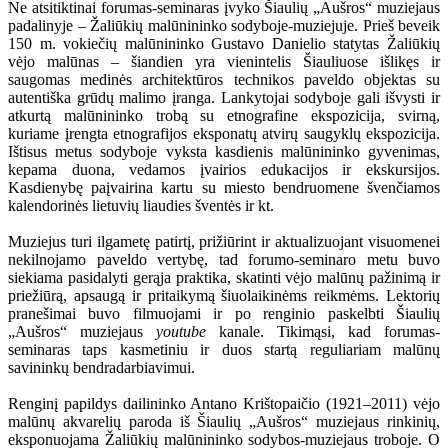
Ne atsitiktinai forumas-seminaras įvyko Šiaulių „Aušros“ muziejaus
padalinyje – Žaliūkių malūnininko sodyboje-muziejuje. Prieš beveik
150 m. vokiečių malūnininko Gustavo Danielio statytas Žaliūkių
vėjo malūnas – šiandien yra vienintelis Šiauliuose išlikęs ir
saugomas medinės architektūros technikos paveldo objektas su
autentiška grūdų malimo įranga. Lankytojai sodyboje gali išvysti ir
atkurtą malūnininko trobą su etnografine ekspozicija, svirną,
kuriame įrengta etnografijos eksponatų atvirų saugyklų ekspozicija.
Ištisus metus sodyboje vyksta kasdienis malūnininko gyvenimas,
kepama duona, vedamos įvairios edukacijos ir ekskursijos.
Kasdienybę paįvairina kartu su miesto bendruomene švenčiamos
kalendorinės lietuvių liaudies šventės ir kt.
Muziejus turi ilgametę patirtį, prižiūrint ir aktualizuojant visuomenei
nekilnojamo paveldo vertybę, tad forumo-seminaro metu buvo
siekiama pasidalyti gerąja praktika, skatinti vėjo malūnų pažinimą ir
priežiūrą, apsaugą ir pritaikymą šiuolaikinėms reikmėms. Lektorių
pranešimai buvo filmuojami ir po renginio paskelbti Šiaulių
„Aušros“ muziejaus
youtube
kanale. Tikimąsi, kad forumas-
seminaras taps kasmetiniu ir duos startą reguliariam malūnų
savininkų bendradarbiavimui.
Renginį papildys dailininko Antano Krištopaičio (1921–2011) vėjo
malūnų akvarelių paroda iš Šiaulių „Aušros“ muziejaus rinkinių,
eksponuojama Žaliūkių malūnininko sodybos-muziejaus troboje. O