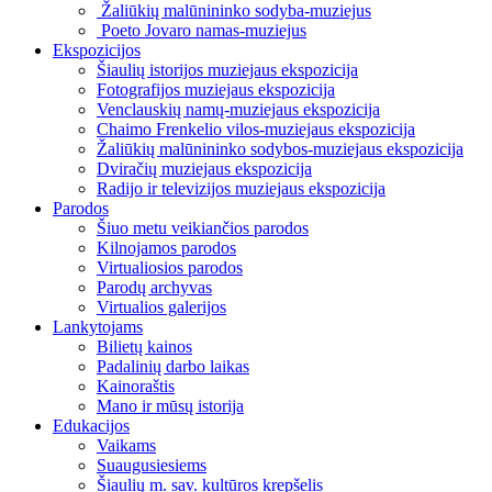
Žaliūkių malūnininko sodyba-muziejus
Poeto Jovaro namas-muziejus
Ekspozicijos
Šiaulių istorijos muziejaus ekspozicija
Fotografijos muziejaus ekspozicija
Venclauskių namų-muziejaus ekspozicija
Chaimo Frenkelio vilos-muziejaus ekspozicija
Žaliūkių malūnininko sodybos-muziejaus ekspozicija
Dviračių muziejaus ekspozicija
Radijo ir televizijos muziejaus ekspozicija
Parodos
Šiuo metu veikiančios parodos
Kilnojamos parodos
Virtualiosios parodos
Parodų archyvas
Virtualios galerijos
Lankytojams
Bilietų kainos
Padalinių darbo laikas
Kainoraštis
Mano ir mūsų istorija
Edukacijos
Vaikams
Suaugusiesiems
Šiaulių m. sav. kultūros krepšelis