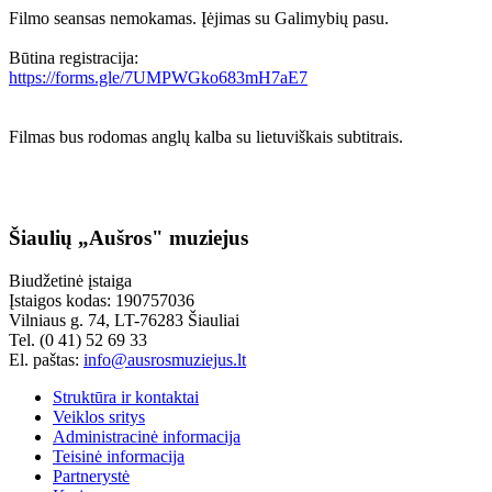
Filmo seansas nemokamas. Įėjimas su Galimybių pasu.
Būtina registracija:
https://forms.gle/7UMPWGko683mH7aE7
Filmas bus rodomas anglų kalba su lietuviškais subtitrais.
Šiaulių „Aušros" muziejus
Biudžetinė įstaiga
Įstaigos kodas: 190757036
Vilniaus g. 74, LT-76283 Šiauliai
Tel. (0 41) 52 69 33
El. paštas:
info@ausrosmuziejus.lt
Struktūra ir kontaktai
Veiklos sritys
Administracinė informacija
Teisinė informacija
Partnerystė