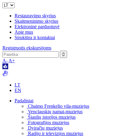
Restauravimo skyrius
Skaitmeninimo skyrius
Elektroninė parduotuvė
Apie mus
Struktūra ir kontaktai
Registruotis ekskursijoms
A-
A+
LT
EN
Padaliniai
Chaimo Frenkelio vila-muziejus
Venclauskių namai-muziejus
Šiaulių istorijos muziejus
Fotografijos muziejus
Dviračių muziejus
Radijo ir televizijos muziejus