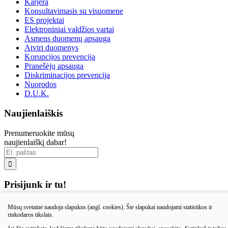
Karjera
Konsultavimasis su visuomene
ES projektai
Elektroniniai valdžios vartai
Asmens duomenų apsauga
Atviri duomenys
Korupcijos prevencija
Pranešėjų apsauga
Diskriminacijos prevencija
Nuorodos
D.U.K.
Naujienlaiškis
Prenumeruokite mūsų
naujienlaiškį dabar!

Prisijunk ir tu!
Mūsų svetainė naudoja slapukus (angl. cookies). Šie slapukai naudojami statistikos ir
rinkodaros tikslais.