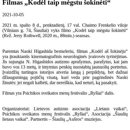
Filmas „Kodėl taip mėgstu šokinėti“
2021-10-05
2021 m. spalio 8 d., penktadienį, 17 val. Chaimo Frenkelio viloje
(Vilniaus g. 74, Šiauliai) vyks filmo „Kodėl taip mėgstu šokinėti“
(Rež. Jerry Rothwell, 2020 m., 88min.) seansas.
Paremtas Naoki Higashida bestseleriu, filmas „Kodėl aš šokinėju“
yra įtraukiantis kinematografinis neurologinės įvairovės tyrinėjimas.
Jis sujungia N. Higashidos autizmo aprašymus, parašytus, kai jam
buvo vos 13 metų, ir intymius penkių nuostabių jaunuolių portretus.
Įvaizdžių turtingos istorijos atveria langą į perpildytą, bet dažnai
džiaugsmingą pojūčių visatą, kuri veda prie pagrindinės Naoki
žinutės: jei negali kalbėti, dar nereiškia, kad neturi, ką pasakyti.
Filmas yra Psichikos sveikatos menų festivalio „Ryšiai“ dalis.
Organizatoriai: Lietuvos autizmo asociacija „Lietaus vaikai“,
Psichikos sveikatos menų festivalis „Ryšiai“, Asociacija „Šiaulių
lietaus vaikai“. Partnertis – Šiaulių „Aušros“ muziejus.