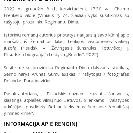
2022 m. gruodžio 8 d., ketvirtadienį, 17.30 val. Chaimo
Frenkelio viloje (Vilniaus g. 74, Šiauliai) vyks susitikimas su
rašytoju, prozininku Regimantu Dima.
Istorinių romanų autorius pristatys naujausią savo kūrinį apie
maršalą, iš Žemaitijos kilusį Lenkijos visuomenės veikėją
Juzefą Pilsudskį – „Žavingasis šunsnukis: lietuviškoji J.
Pilsudskio biografija“ (Leidykla „Briedis“, 2022).
Susitikime su prozininku Regimantu Dima dalyvaus istorikas,
Seimo narys Arūnas Gumuliauskas ir rašytojas / fotografas
Rolandas Parafinavičius.
Pasak autoriaus, „J. Pilsudskis dažnam lietuviui – šunsnukis,
klastingai atplėšęs Vilnių nuo Lietuvos, o lenkams – valstybės
atkūrėjas, pusdievis. Bet ne kiekvienas žino apie žemaitišką
giminės kilmę.“.
INFORMACIJA APIE RENGINĮ