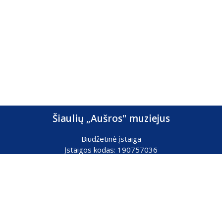
Šiaulių „Aušros" muziejus
Biudžetinė įstaiga
Įstaigos kodas: 190757036
Vilniaus g. 74, LT-76283 Šiauliai
Tel. (0 41) 52 69 33
El. paštas:
info@ausrosmuziejus.lt
Struktūra ir kontaktai
Veiklos sritys