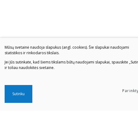
Mūsų svetainė naudoja slapukus (angl. cookies). Šie slapukai naudojami
statistikos ir rinkodaros tikslais.
Jei Jūs sutinkate, kad šiems tikslams būtų naudojami slapukai, spauskite „Suti
ir toliau naudokitės svetaine.
Parinkt
Sutinku