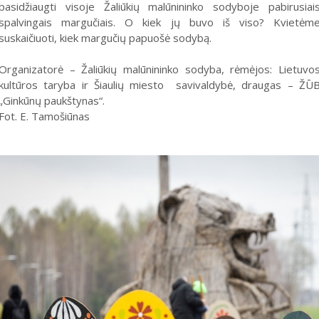
pasidžiaugti visoje Žaliūkių malūnininko sodyboje pabirusiai
spalvingais margučiais. O kiek jų buvo iš viso? Kvietėm
suskaičiuoti, kiek margučių papuošė sodybą.
Organizatorė – Žaliūkių malūnininko sodyba, rėmėjos: Lietuvo
kultūros taryba ir Šiaulių miesto savivaldybė, draugas – ŽŪ
„Ginkūnų paukštynas“.
Fot. E. Tamošiūnas