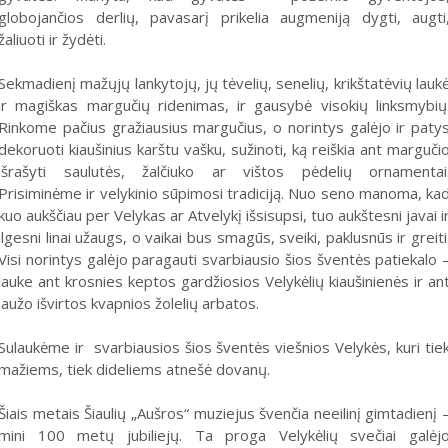
globojančios derlių, pavasarį prikelia augmeniją dygti, augti
žaliuoti ir žydėti.
Sekmadienį mažųjų lankytojų, jų tėvelių, senelių, krikštatėvių lauk
ir magiškas margučių ridenimas, ir gausybė visokių linksmybių
Rinkome pačius gražiausius margučius, o norintys galėjo ir paty
dekoruoti kiaušinius karštu vašku, sužinoti, ką reiškia ant marguči
išrašyti saulutės, žalčiuko ar vištos pėdelių ornamentai
Prisiminėme ir velykinio sūpimosi tradiciją. Nuo seno manoma, ka
kuo aukščiau per Velykas ar Atvelykį išsisupsi, tuo aukštesni javai i
ilgesni linai užaugs, o vaikai bus smagūs, sveiki, paklusnūs ir greiti
Visi norintys galėjo paragauti svarbiausio šios šventės patiekalo 
lauke ant krosnies keptos gardžiosios Velykėlių kiaušinienės ir an
laužo išvirtos kvapnios žolelių arbatos.
Sulaukėme ir svarbiausios šios šventės viešnios Velykės, kuri tie
mažiems, tiek dideliems atnešė dovanų.
Šiais metais Šiaulių „Aušros“ muziejus švenčia neeilinį gimtadienį 
mini 100 metų jubiliejų. Ta proga Velykėlių svečiai galėj