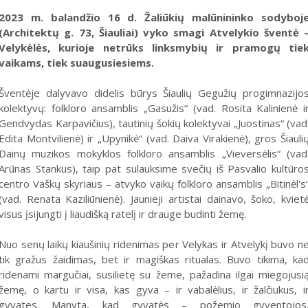
2023 m. balandžio 16 d. Žaliūkių malūnininko sodyboj
(Architektų g. 73, Šiauliai) vyko smagi Atvelykio šventė 
Velykėlės, kurioje netrūks linksmybių ir pramogų tie
vaikams, tiek suaugusiesiems.
Šventėje dalyvavo didelis būrys Šiaulių Gegužių progimnazijo
kolektyvų: folkloro ansamblis „Gasužis“ (vad. Rosita Kalinienė i
Gendvydas Karpavičius), tautinių šokių kolektyvai „Juostinas“ (vad
Edita Montvilienė) ir „Upynikė“ (vad. Daiva Virakienė), gros Šiauli
Dainų muzikos mokyklos folkloro ansamblis „Vieversėlis“ (vad
Arūnas Stankus), taip pat sulauksime svečių iš Pasvalio kultūro
centro Vaškų skyriaus – atvyko vaikų folkloro ansamblis „Bitinėl's
(vad. Renata Kaziliūnienė). Jaunieji artistai dainavo, šoko, kviet
visus įsijungti į liaudišką ratelį ir drauge budinti žemę.
Nuo senų laikų kiaušinių ridenimas per Velykas ir Atvelykį buvo n
tik gražus žaidimas, bet ir magiškas ritualas. Buvo tikima, ka
ridenami margučiai, susilietę su žeme, pažadina ilgai miegojusi
žemę, o kartu ir visa, kas gyva – ir vabalėlius, ir žalčiukus, i
gyvates. Manyta, kad gyvatės – požemio gyventojos