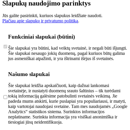
Slapukų naudojimo parinktys
Jūs galite pasirinkti, kuriuos slapukus leidžiate naudoti.
Plačiau apie slapukų ir privatumo politiką
.
Funkciniai slapukai (būtini)
Šie slapukai yra būtini, kad veiktų svetainė, ir negali būti išjungti.
Šie slapukai nesaugo jokių duomenų, pagal kuriuos būtų galima
jus asmeniškai atpažinti, ir yra ištrinami išėjus iš svetainės.
Našumo slapukai
Šie slapukai leidžia apskaičiuoti, kaip dažnai lankomasi
svetainėje, ir nustatyti duomenų srauto šaltinius – tik turėdami
tokią informaciją galėsime patobulinti svetainės veikimą. Jie
padeda mums atskirti, kurie puslapiai yra populiariausi, ir matyti,
kaip vartotojai naudojasi svetaine. Tam mes naudojamės „Google
Analytics“ statistikos sistema. Surinktos informacijos
neplatiname. Surinkta informacija yra visiškai anonimiška ir
tiesiogiai jūsų neidentifikuoja.