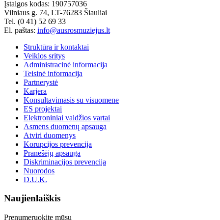
Įstaigos kodas: 190757036
Vilniaus g. 74, LT-76283 Šiauliai
Tel. (0 41) 52 69 33
El. paštas:
info@ausrosmuziejus.lt
Struktūra ir kontaktai
Veiklos sritys
Administracinė informacija
Teisinė informacija
Partnerystė
Karjera
Konsultavimasis su visuomene
ES projektai
Elektroniniai valdžios vartai
Asmens duomenų apsauga
Atviri duomenys
Korupcijos prevencija
Pranešėjų apsauga
Diskriminacijos prevencija
Nuorodos
D.U.K.
Naujienlaiškis
Prenumeruokite mūsų