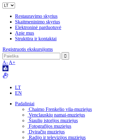
Restauravimo skyrius
Skaitmeninimo skyrius
Elektroninė parduotuvė
Apie mus
Struktūra ir kontaktai
Registruotis ekskursijoms
A-
A+
LT
EN
Padaliniai
Chaimo Frenkelio vila-muziejus
Venclauskių namai-muziejus
Šiaulių istorijos muziejus
Fotografijos muziejus
Dviračių muziejus
Radijo ir televizijos muziejus