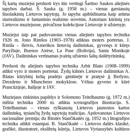
Šį kartą muziejui perduoti trys itin vertingi Šarūno Saukos aliejinės
tapybos darbai. Š. Sauka (g. 1958 m.) – vienas garsiausių
šiuolaikinių Lietuvos tapytojų. Jo tapyba apibūdinama kaip artima
siurrealizmo ir fantastinio realizmo srovėms. Autoriaus kūrinių yra
Lietuvos muziejuose, privačiose kolekcijose Lietuvoje ir užsienyje.
Muziejui taip pat padovanotas vienas aliejinės tapybos technika
1926 m. Jono Rimšos (1903–1978) atliktas moters portretas. J.
Rimša – išeivis, Amerikos lietuvių dailininkas, gyvenęs ir kūręs
Paryžiuje, Buenos Airėse, La Pase (Bolivija), Santa Monikoje
(JAV). Dailininkas vertinamas įvairių užsienio šalių dailėtyrininkų.
Perduoti du aliejinės tapybos technika Arbit Blato (1908–1999)
atlikti vyro ir moters portretai. Žydų kilmės Lietuvos dailininkas A.
Blatas kūrybinį kelią pradėjo gimtinėje ir pratęsė jį Berlyno,
Drezdeno ir Miuncheno mokyklose. Vėliau gyveno ir kūrė
Prancūzijoje, Italijoje ir JAV.
Muziejaus rinkinius papildys ir Solomono Teitelbaumo (g. 1972 m.)
mišria technika 2000 m. atlikta scenografijos iliustracija. S.
Teitelbaumas – vienas ryškiausių Lietuvos jaunosios kartos
dailininkų, tęsiančių žydų tapytojų tradicijas. Apdovanotas Lietuvos
nacionaline premija; du Birutės Stančikaitės (g. 1952 m.) litografijos
technika atlikti estampai. B. Stančikaitė – Lietuvos dailės klasikė,
grafikė, iliustratorė, ekslibrių kūrėja, Lietuvos Vyriausybės kultūros