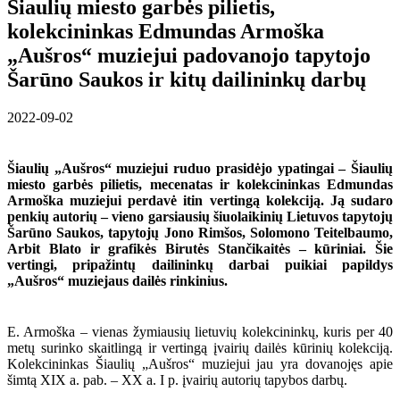
Šiaulių miesto garbės pilietis,
kolekcininkas Edmundas Armoška
„Aušros“ muziejui padovanojo tapytojo
Šarūno Saukos ir kitų dailininkų darbų
2022-09-02
Šiaulių „Aušros“ muziejui ruduo prasidėjo ypatingai – Šiaulių
miesto garbės pilietis, mecenatas ir kolekcininkas Edmundas
Armoška muziejui perdavė itin vertingą kolekciją. Ją sudaro
penkių autorių – vieno garsiausių šiuolaikinių Lietuvos tapytojų
Šarūno Saukos, tapytojų Jono Rimšos, Solomono Teitelbaumo,
Arbit Blato ir grafikės Birutės Stančikaitės – kūriniai. Šie
vertingi, pripažintų dailininkų darbai puikiai papildys
„Aušros“ muziejaus dailės rinkinius.
E. Armoška – vienas žymiausių lietuvių kolekcininkų, kuris per 40
metų surinko skaitlingą ir vertingą įvairių dailės kūrinių kolekciją.
Kolekcininkas Šiaulių „Aušros“ muziejui jau yra dovanojęs apie
šimtą XIX a. pab. – XX a. I p. įvairių autorių tapybos darbų.