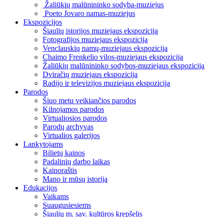
Žaliūkių malūnininko sodyba-muziejus
Poeto Jovaro namas-muziejus
Ekspozicijos
Šiaulių istorijos muziejaus ekspozicija
Fotografijos muziejaus ekspozicija
Venclauskių namų-muziejaus ekspozicija
Chaimo Frenkelio vilos-muziejaus ekspozicija
Žaliūkių malūnininko sodybos-muziejaus ekspozicija
Dviračių muziejaus ekspozicija
Radijo ir televizijos muziejaus ekspozicija
Parodos
Šiuo metu veikiančios parodos
Kilnojamos parodos
Virtualiosios parodos
Parodų archyvas
Virtualios galerijos
Lankytojams
Bilietų kainos
Padalinių darbo laikas
Kainoraštis
Mano ir mūsų istorija
Edukacijos
Vaikams
Suaugusiesiems
Šiaulių m. sav. kultūros krepšelis