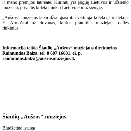
ir meno premijos laureatė. Kūrinių yra įsigiję Lietuvos ir užsienio
muziejai, privatūs kolekcininkai Lietuvoje ir užsienyje.
„Aušros“ muziejus labai džiaugiasi itin vertinga kolekcija ir dėkoja
E. Armoškai už dovanas, kurios praturtins muziejaus dailės
rinkinius.
Informaciją teikia Šiaulių „Aušros“ muziejaus direktorius
Raimundas Balza, tel. 8 687 16681, el. p.
raimundas.balza@ausrosmuziejus.lt.
Šiaulių „Aušros" muziejus
Biudžetinė įstaiga