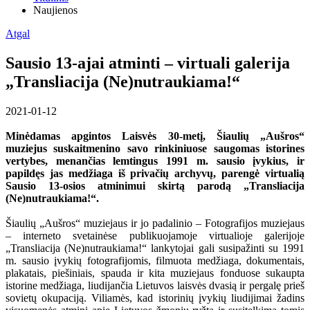
Naujienos
Atgal
Sausio 13-ajai atminti – virtuali galerija
„Transliacija (Ne)nutraukiama!“
2021-01-12
Minėdamas apgintos Laisvės 30-metį,
Šiaulių „Aušros“
muziejus suskaitmenino savo rinkiniuose saugomas istorines
vertybes, menančias lemtingus 1991 m. sausio įvykius, ir
papildęs jas medžiaga iš privačių archyvų, parengė virtualią
Sausio 13-osios atminimui skirtą parodą „Transliacija
(Ne)nutraukiama!“.
Šiaulių „Aušros“ muziejaus ir jo padalinio – Fotografijos muziejaus
– interneto svetainėse publikuojamoje virtualioje galerijoje
„Transliacija (Ne)nutraukiama!“
lankytojai gali susipažinti su 1991
m. sausio įvykių fotografijomis, filmuota medžiaga, dokumentais,
plakatais, piešiniais, spauda ir kita muziejaus fonduose sukaupta
istorine medžiaga, liudijančia Lietuvos laisvės dvasią ir pergalę prieš
sovietų okupaciją. Viliamės, kad istorinių įvykių liudijimai žadins