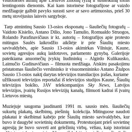
visuomenės atminį apie Lietuvos žmonių ryžtą ir susitelkimą tomis
lemtingomis dienomis. Kai kam istorinėse fotografijose ar vaizdo
medžiagoje galbūt pavyks surasti save ar savo artimuosius, prieš 30
metų stovėjusius laisvės sargyboje.
Tarp atmintinų Sausio 13-osios eksponatų – šiauliečių fotografų –
Vaidoto Kisielio, Antano Dilio, Jono Tamulio, Romualdo Struogos,
Rolando Parafinavičiaus ir kt. autorių – fotografijos apie protesto
mitingus Saulės laikrodžio aikštėje ir prie Šiaulių miesto
savivaldybės, apie Sausio 13-osios akimirkas Vilniuje, Kaune,
sovietų agresijos aukų laidotuves, parlamento gynybą. Galerijoje
pateikiama anuomečių įvykių liudininkų – Algirdo Kulikausko,
Laimučio Gudinavičiaus – filmuota medžiaga. Atskiru pasakojimu
pristatomas šiauliečio verslininko ir visuomenininko Antano Žiulpos
Sausio 13-osios naktį darytas televizijos transliacijos įrašas, kuriame
užfiksuoti televizijos reportažai iš televizijos studijos Kaune, Šiaulių
televizijos bokšto, JAV telekompanijos
Sky News
, Latvijos
televizijos, įvairių Rusijos televizijų kanalų, filmuoti kadrai iš įvairų
Lietuvos miestų.
Mu­zie­juje saugoma jaudinanti 1991 m. sausio mėn. šiauliečių
sukurtų pla­ka­tų, skel­bi­mų, piešinių kolekcija. Mitinguose naudoti
plakatai ir skelbimai kabėjo prie Šiaulių miesto savivaldybės, kur
buvo ir daugybė sovietinių dokumentų. Protestuojant prieš sovietinę
agresiją jie buvo suverti ant geležinių virbų, vėliau, kaip istoriniai