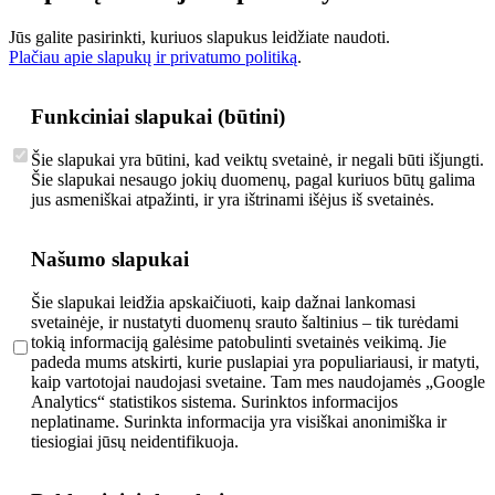
Jūs galite pasirinkti, kuriuos slapukus leidžiate naudoti.
Plačiau apie slapukų ir privatumo politiką
.
Funkciniai slapukai (būtini)
Šie slapukai yra būtini, kad veiktų svetainė, ir negali būti išjungti.
Šie slapukai nesaugo jokių duomenų, pagal kuriuos būtų galima
jus asmeniškai atpažinti, ir yra ištrinami išėjus iš svetainės.
Našumo slapukai
Šie slapukai leidžia apskaičiuoti, kaip dažnai lankomasi
svetainėje, ir nustatyti duomenų srauto šaltinius – tik turėdami
tokią informaciją galėsime patobulinti svetainės veikimą. Jie
padeda mums atskirti, kurie puslapiai yra populiariausi, ir matyti,
kaip vartotojai naudojasi svetaine. Tam mes naudojamės „Google
Analytics“ statistikos sistema. Surinktos informacijos
neplatiname. Surinkta informacija yra visiškai anonimiška ir
tiesiogiai jūsų neidentifikuoja.