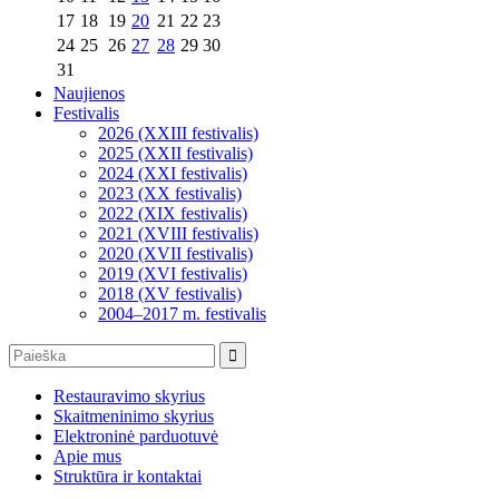
17
18
19
20
21
22
23
24
25
26
27
28
29
30
31
Naujienos
Festivalis
2026 (XXIII festivalis)
2025 (XXII festivalis)
2024 (XXI festivalis)
2023 (XX festivalis)
2022 (XIX festivalis)
2021 (XVIII festivalis)
2020 (XVII festivalis)
2019 (XVI festivalis)
2018 (XV festivalis)
2004–2017 m. festivalis
Restauravimo skyrius
Skaitmeninimo skyrius
Elektroninė parduotuvė
Apie mus
Struktūra ir kontaktai