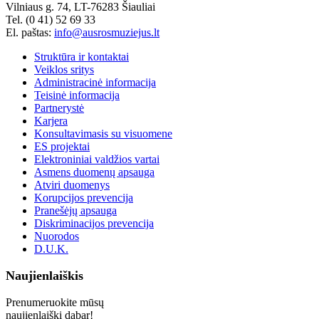
Vilniaus g. 74, LT-76283 Šiauliai
Tel. (0 41) 52 69 33
El. paštas:
info@ausrosmuziejus.lt
Struktūra ir kontaktai
Veiklos sritys
Administracinė informacija
Teisinė informacija
Partnerystė
Karjera
Konsultavimasis su visuomene
ES projektai
Elektroniniai valdžios vartai
Asmens duomenų apsauga
Atviri duomenys
Korupcijos prevencija
Pranešėjų apsauga
Diskriminacijos prevencija
Nuorodos
D.U.K.
Naujienlaiškis
Prenumeruokite mūsų
naujienlaiškį dabar!