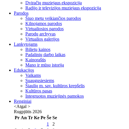
Dviračių muziejaus ekspozicija
Radijo ir televizijos muziejaus ekspozicija
Parodos
Šiuo metu veikiančios parodos
Kilnojamos parodos
Virtualiosios parodos
Parodų archyvas
Virtualios galerijos
Lankytojams
Bilietų kainos
Padalinių darbo laikas
Kainoraštis
Mano ir mūsų istorija
Edukacijos
Vaikams
Suaugusiesiems
Šiaulių m. sav. kultūros krepšelis
Kultūros pasas
Integruotos muziejinės pamokos
Renginiai
<Atgal
>
Rugpjūtis
2026
Pr
An
Tr
Ke
Pe
Še
Se
1
2