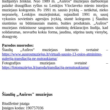
liudijantys ženklai. Nuo 1989 m. „Aušros“ muziejaus darbuotojai
palaikė draugiškus ryšius su Lenkijos Vloclaveko miesto istorijos
muziejaus kolegomis. Po 1991 m. sausio įvykių – netikėtai, nieko
nepranešę, Lenkijos muziejininkai, sujaudinti 1991 m. sausį
vykusios sovietinės agresijos įvykių, siuntė kolegoms į Šiaulius
siuntinius su būtiniausiais maisto, buities produktais. „Aušros“
muziejaus rinkiniuose saugomos siuntinių deklaracijos liudija, kad
solidarumas, nesvarbu kokia forma, jaudina, stiprina tautų vienybę,
draugystę.
Parodos nuorodos:
Šiaulių „Aušros“ muziejaus interneto svetainė –
https://www.ausrosmuziejus.lt/virtuali-sausio-13-osios-atminimo-
galerija-transliacija-ne-nutraukiama/
Fotografijos muziejaus svetainė –
https://fotomuziejus.lt/paroda/transliacija-nenutraukiama/
Šiaulių „Aušros" muziejus
Biudžetinė įstaiga
Įstaigos kodas: 190757036