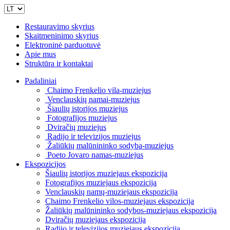
Restauravimo skyrius
Skaitmeninimo skyrius
Elektroninė parduotuvė
Apie mus
Struktūra ir kontaktai
Padaliniai
Chaimo Frenkelio vila-muziejus
Venclauskių namai-muziejus
Šiaulių istorijos muziejus
Fotografijos muziejus
Dviračių muziejus
Radijo ir televizijos muziejus
Žaliūkių malūnininko sodyba-muziejus
Poeto Jovaro namas-muziejus
Ekspozicijos
Šiaulių istorijos muziejaus ekspozicija
Fotografijos muziejaus ekspozicija
Venclauskių namų-muziejaus ekspozicija
Chaimo Frenkelio vilos-muziejaus ekspozicija
Žaliūkių malūnininko sodybos-muziejaus ekspozicija
Dviračių muziejaus ekspozicija
Radijo ir televizijos muziejaus ekspozicija