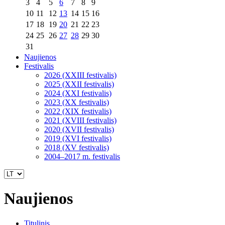
3
4
5
6
7
8
9
10
11
12
13
14
15
16
17
18
19
20
21
22
23
24
25
26
27
28
29
30
31
Naujienos
Festivalis
2026 (XXIII festivalis)
2025 (XXII festivalis)
2024 (XXI festivalis)
2023 (XX festivalis)
2022 (XIX festivalis)
2021 (XVIII festivalis)
2020 (XVII festivalis)
2019 (XVI festivalis)
2018 (XV festivalis)
2004–2017 m. festivalis
Naujienos
Titulinis