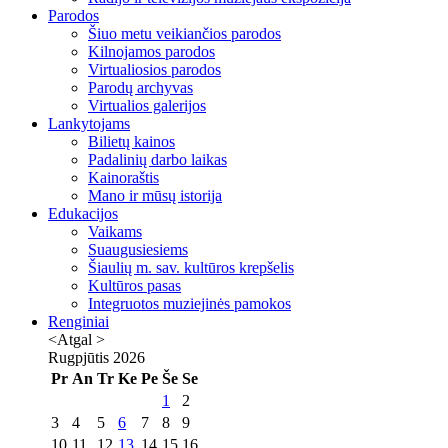
Parodos
Šiuo metu veikiančios parodos
Kilnojamos parodos
Virtualiosios parodos
Parodų archyvas
Virtualios galerijos
Lankytojams
Bilietų kainos
Padalinių darbo laikas
Kainoraštis
Mano ir mūsų istorija
Edukacijos
Vaikams
Suaugusiesiems
Šiaulių m. sav. kultūros krepšelis
Kultūros pasas
Integruotos muziejinės pamokos
Renginiai
<Atgal
>
Rugpjūtis
2026
Pr
An
Tr
Ke
Pe
Še
Se
1
2
3
4
5
6
7
8
9
10
11
12
13
14
15
16