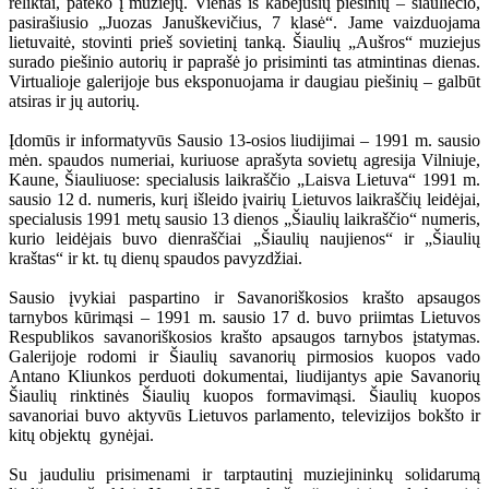
reliktai, pateko į muziejų. Vienas iš kabėjusių piešinių – šiauliečio,
pasirašiusio „Juozas Januškevičius, 7 klasė“. Jame vaizduojama
lietuvaitė, stovinti prieš sovietinį tanką. Šiaulių „Aušros“ muziejus
surado piešinio autorių ir paprašė jo prisiminti tas atmintinas dienas.
Virtualioje galerijoje bus eksponuojama ir daugiau piešinių – galbūt
atsiras ir jų autorių.
Įdomūs ir informatyvūs Sausio 13-osios liudijimai – 1991 m. sausio
mėn. spaudos numeriai, kuriuose aprašyta sovietų agresija Vilniuje,
Kaune, Šiauliuose: specialusis laikraščio „Laisva Lietuva“ 1991 m.
sausio 12 d. numeris, kurį išleido įvairių Lietuvos laikraščių leidėjai,
specialusis 1991 metų sausio 13 dienos „Šiaulių laikraščio“ numeris,
kurio leidėjais buvo dienraščiai „Šiaulių naujienos“ ir „Šiaulių
kraštas“ ir kt. tų dienų spaudos pavyzdžiai.
Sausio įvykiai paspartino ir Savanoriškosios krašto apsaugos
tarnybos kūrimąsi – 1991 m. sausio 17 d. buvo priimtas Lietuvos
Respublikos savanoriškosios krašto apsaugos tarnybos įstatymas.
Galerijoje rodomi ir Šiaulių savanorių pirmosios kuopos vado
Antano Kliunkos perduoti dokumentai, liudijantys apie Savanorių
Šiaulių rinktinės Šiaulių kuopos formavimąsi. Šiaulių kuopos
savanoriai buvo aktyvūs Lietuvos parlamento, televizijos bokšto ir
kitų objektų gynėjai.
Su jauduliu prisimenami ir tarptautinį muziejininkų solidarumą