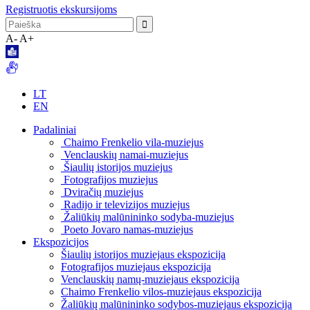
Registruotis ekskursijoms
A-
A+
LT
EN
Padaliniai
Chaimo Frenkelio vila-muziejus
Venclauskių namai-muziejus
Šiaulių istorijos muziejus
Fotografijos muziejus
Dviračių muziejus
Radijo ir televizijos muziejus
Žaliūkių malūnininko sodyba-muziejus
Poeto Jovaro namas-muziejus
Ekspozicijos
Šiaulių istorijos muziejaus ekspozicija
Fotografijos muziejaus ekspozicija
Venclauskių namų-muziejaus ekspozicija
Chaimo Frenkelio vilos-muziejaus ekspozicija
Žaliūkių malūnininko sodybos-muziejaus ekspozicija