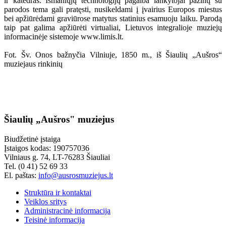
ir katedras. Išmaniųjų technologijų pagalba lankytojai pažintį su
parodos tema gali pratęsti, nusikeldami į įvairius Europos miestus
bei apžiūrėdami graviūrose matytus statinius esamuoju laiku. Parodą
taip pat galima apžiūrėti virtualiai, Lietuvos integralioje muziejų
informacinėje sistemoje www.limis.lt.
Fot. Šv. Onos bažnyčia Vilniuje, 1850 m., iš Šiaulių „Aušros“
muziejaus rinkinių
Šiaulių „Aušros" muziejus
Biudžetinė įstaiga
Įstaigos kodas: 190757036
Vilniaus g. 74, LT-76283 Šiauliai
Tel. (0 41) 52 69 33
El. paštas:
info@ausrosmuziejus.lt
Struktūra ir kontaktai
Veiklos sritys
Administracinė informacija
Teisinė informacija