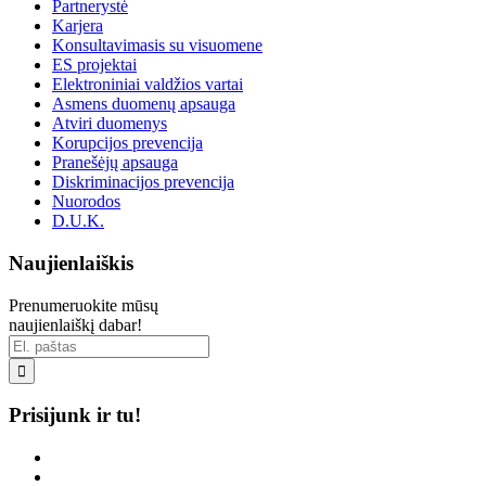
Partnerystė
Karjera
Konsultavimasis su visuomene
ES projektai
Elektroniniai valdžios vartai
Asmens duomenų apsauga
Atviri duomenys
Korupcijos prevencija
Pranešėjų apsauga
Diskriminacijos prevencija
Nuorodos
D.U.K.
Naujienlaiškis
Prenumeruokite mūsų
naujienlaiškį dabar!

Prisijunk ir tu!