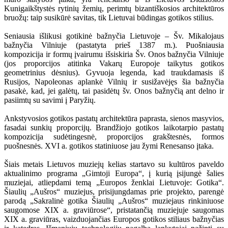
Kunigaikštystės rytinių žemių, perimtų bizantiškosios architektūros
bruožų: taip susikūrė savitas, tik Lietuvai būdingas gotikos stilius.
Seniausia išlikusi gotikinė bažnyčia Lietuvoje – Šv. Mikalojaus
bažnyčia Vilniuje (pastatyta prieš 1387 m.). Puošniausia
kompozicija ir formų įvairumu išsiskiria Šv. Onos bažnyčia Vilniuje
(jos proporcijos atitinka Vakarų Europoje taikytus gotikos
geometrinius dėsnius). Gyvuoja legenda, kad traukdamasis iš
Rusijos, Napoleonas aplankė Vilnių ir susižavėjęs šia bažnyčia
pasakė, kad, jei galėtų, tai pasidėtų šv. Onos bažnyčią ant delno ir
pasiimtų su savimi į Paryžių.
Ankstyvosios gotikos pastatų architektūra paprasta, sienos masyvios,
fasadai sunkių proporcijų. Brandžiojo gotikos laikotarpio pastatų
kompozicija sudėtingesnė, proporcijos grakštesnės, formos
puošnesnės. XVI a. gotikos statiniuose jau žymi Renesanso įtaka.
Šiais metais Lietuvos muziejų kelias startavo su kultūros paveldo
aktualinimo programa „Gimtoji Europa“, į kurią įsijungė šalies
muziejai, atliepdami temą „Europos ženklai Lietuvoje: Gotika“.
Šiaulių „Aušros“ muziejus, prisijungdamas prie projekto, parengė
parodą „Sakralinė gotika Šiaulių „Aušros“ muziejaus rinkiniuose
saugomose XIX a. graviūrose“, pristatančią muziejuje saugomas
XIX a. graviūras, vaizduojančias Europos gotikos stiliaus bažnyčias