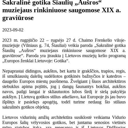
Sakralinė gotika Šiaulių „Aušros“
muziejaus rinkiniuose saugomose XIX a.
graviūrose
2023-09-02
2023 m. rugpjūčio 22 – rugsėjo 27 d. Chaimo Frenkelio viloje-
muziejuje (Vilniaus g. 74, Šiauliai) veikia paroda „Sakralinė gotika
Šiaulių „Aušros“ muziejaus rinkiniuose saugomose XIX a.
graviūrose“. Paroda yra įtraukta į Lietuvos muziejų kelio programą
„Europos ženklai Lietuvoje: Gotika“.
Nepaprastai didingos, aukštos, bet kartu ir grakščios, trapios, regis,
iš smulkiausių dalelių sudėliotos gotikinės bažnyčios ir katedros –
daugelio Europos miestų puošmena. Žvelgiant į šiuos architektūros
stebuklus apima pojūtis, jog į dangų šaunantys bokštai, aukštos
navos, pailgi langai ir skliautuotos lubos širdį ir sielą pakylėja
aukštyn. Į Lietuvą gotikos stilius atkeliavo, kai Europoje jis jau buvo
išplitęs ir pasiekęs apogėjų, todėl turime nedaug šio stiliaus
sakralinės gotikos objektų.
Lietuvos vidurinių amžių architektūra susiklostė veikiama Vidurio
Europos šalių vėlyvosios gotikos, bet juntama senosios vietinės
mūro statybos įtaka, yra renesanso ir iš Lietuvos Didžiosios