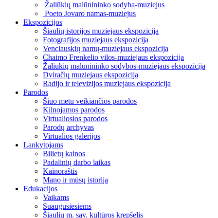
Žaliūkių malūnininko sodyba-muziejus
Poeto Jovaro namas-muziejus
Ekspozicijos
Šiaulių istorijos muziejaus ekspozicija
Fotografijos muziejaus ekspozicija
Venclauskių namų-muziejaus ekspozicija
Chaimo Frenkelio vilos-muziejaus ekspozicija
Žaliūkių malūnininko sodybos-muziejaus ekspozicija
Dviračių muziejaus ekspozicija
Radijo ir televizijos muziejaus ekspozicija
Parodos
Šiuo metu veikiančios parodos
Kilnojamos parodos
Virtualiosios parodos
Parodų archyvas
Virtualios galerijos
Lankytojams
Bilietų kainos
Padalinių darbo laikas
Kainoraštis
Mano ir mūsų istorija
Edukacijos
Vaikams
Suaugusiesiems
Šiaulių m. sav. kultūros krepšelis