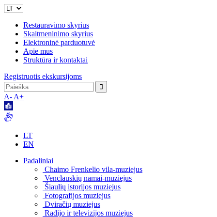
Restauravimo skyrius
Skaitmeninimo skyrius
Elektroninė parduotuvė
Apie mus
Struktūra ir kontaktai
Registruotis ekskursijoms
A-
A+
LT
EN
Padaliniai
Chaimo Frenkelio vila-muziejus
Venclauskių namai-muziejus
Šiaulių istorijos muziejus
Fotografijos muziejus
Dviračių muziejus
Radijo ir televizijos muziejus