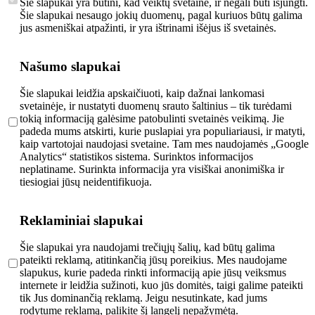
Šie slapukai yra būtini, kad veiktų svetainė, ir negali būti išjungti.
Šie slapukai nesaugo jokių duomenų, pagal kuriuos būtų galima
jus asmeniškai atpažinti, ir yra ištrinami išėjus iš svetainės.
Našumo slapukai
Šie slapukai leidžia apskaičiuoti, kaip dažnai lankomasi
svetainėje, ir nustatyti duomenų srauto šaltinius – tik turėdami
tokią informaciją galėsime patobulinti svetainės veikimą. Jie
padeda mums atskirti, kurie puslapiai yra populiariausi, ir matyti,
kaip vartotojai naudojasi svetaine. Tam mes naudojamės „Google
Analytics“ statistikos sistema. Surinktos informacijos
neplatiname. Surinkta informacija yra visiškai anonimiška ir
tiesiogiai jūsų neidentifikuoja.
Reklaminiai slapukai
Šie slapukai yra naudojami trečiųjų šalių, kad būtų galima
pateikti reklamą, atitinkančią jūsų poreikius. Mes naudojame
slapukus, kurie padeda rinkti informaciją apie jūsų veiksmus
internete ir leidžia sužinoti, kuo jūs domitės, taigi galime pateikti
tik Jus dominančią reklamą. Jeigu nesutinkate, kad jums
rodytume reklamą, palikite šį langelį nepažymėtą.