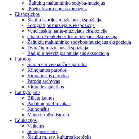
Žaliūkių malūnininko sodyba-muziejus
Poeto Jovaro namas-muziejus
Ekspozicijos
Šiaulių istorijos muziejaus ekspozicija
Fotografijos muziejaus ekspozicija
Venclauskių namų-muziejaus ekspozicija
Chaimo Frenkelio vilos-muziejaus ekspozicija
Žaliūkių malūnininko sodybos-muziejaus ekspozicija
Dviračių muziejaus ekspozicija
Radijo ir televizijos muziejaus ekspozicija
Parodos
Šiuo metu veikiančios parodos
Kilnojamos parodos
Virtualiosios parodos
Parodų archyvas
Virtualios galerijos
Lankytojams
Bilietų kainos
Padalinių darbo laikas
Kainoraštis
Mano ir mūsų istorija
Edukacijos
Vaikams
Suaugusiesiems
Šiaulių m. sav. kultūros krepšelis