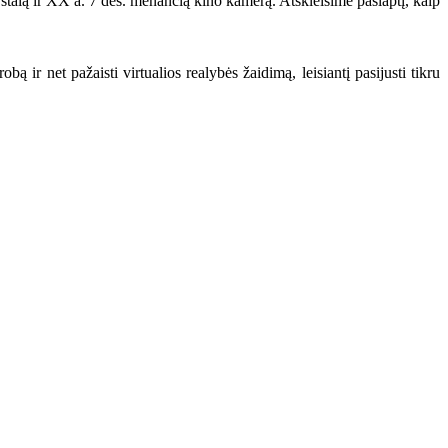
talą ir XX a. 7 deš. menančią kino kamerą. Atskleisime paslaptį, kaip
ą ir net pažaisti virtualios realybės žaidimą, leisiantį pasijusti tikru