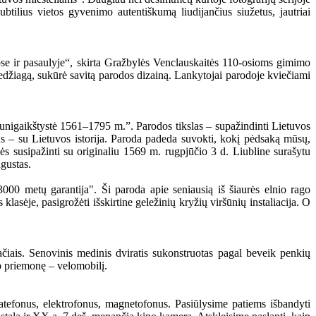
ubtilius vietos gyvenimo autentiškumą liudijančius siužetus, jautriai
ose ir pasaulyje“, skirta Gražbylės Venclauskaitės 110-osioms gimimo
edžiagą, sukūrė savitą parodos dizainą. Lankytojai parodoje kviečiami
kunigaikštystė 1561–1795 m.”. Parodos tikslas – supažindinti Lietuvos
us – su Lietuvos istorija. Paroda padeda suvokti, kokį pėdsaką mūsų,
lės susipažinti su originaliu 1569 m. rugpjūčio 3 d. Liubline surašytu
gustas.
3000 metų garantija". Ši paroda apie seniausią iš šiaurės elnio rago
asėje, pasigrožėti išskirtine geležinių kryžių viršūnių instaliacija. O
čiais. Senovinis medinis dviratis sukonstruotas pagal beveik penkių
to priemonę – velomobilį.
 patefonus, elektrofonus, magnetofonus. Pasiūlysime patiems išbandyti