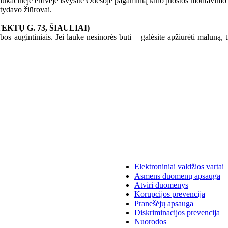
edukacinėje erdvėje išvysite Odesoje pagamintą kino juostos montavimo s
tydavo žiūrovai.
TŲ G. 73, ŠIAULIAI)
s augintiniais. Jei lauke nesinorės būti – galėsite apžiūrėti malūną, trob
Elektroniniai valdžios vartai
Asmens duomenų apsauga
Atviri duomenys
Korupcijos prevencija
Pranešėjų apsauga
Diskriminacijos prevencija
Nuorodos