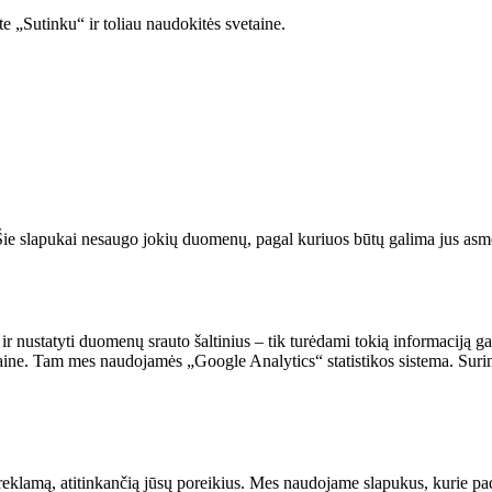
e „Sutinku“ ir toliau naudokitės svetaine.
. Šie slapukai nesaugo jokių duomenų, pagal kuriuos būtų galima jus asmeni
 ir nustatyti duomenų srauto šaltinius – tik turėdami tokią informaciją g
vetaine. Tam mes naudojamės „Google Analytics“ statistikos sistema. Suri
reklamą, atitinkančią jūsų poreikius. Mes naudojame slapukus, kurie pade