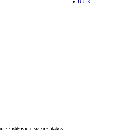
D.U.K.
statistikos ir rinkodaros tikslais.