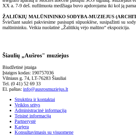
telegrafo aparatą ir Morzės abėcėle pasiųsti SOS signalą. Muziejaus 
XX a. 7-9 deš. nufilmuota medžiaga buvo apdorojama iki kol ją pama
ŽALIŪKIŲ MALŪNININKO SODYBA-MUZIEJUS (ARCHITEK
Šviečiant saulei pakviesime pasisupti sūpuoklėse, susipažinti su sodybo
malūnininku. Veikia nuolatinė „Žaliūkių vėjo malūno“ ekspozicija.
Šiaulių „Aušros" muziejus
Biudžetinė įstaiga
Įstaigos kodas: 190757036
Vilniaus g. 74, LT-76283 Šiauliai
Tel. (0 41) 52 69 33
El. paštas:
info@ausrosmuziejus.lt
Struktūra ir kontaktai
Veiklos sritys
Administracinė informacija
Teisinė informacija
Partnerystė
Karjera
Konsultavimasis su visuomene