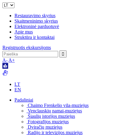
Restauravimo skyrius
Skaitmeninimo skyrius
Elektroninė parduotuvė
Apie mus
Struktūra ir kontaktai
Registruotis ekskursijoms
A-
A+
LT
EN
Padaliniai
Chaimo Frenkelio vila-muziejus
Venclauskių namai-muziejus
Šiaulių istorijos muziejus
Fotografijos muziejus
Dviračių muziejus
Radijo ir televizijos muziejus