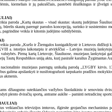
mis, kiemeliais ir jų pakraščiais, pastebėti išraiškingus ir įžvelgti s
ULIAI)
ikia paroda „Kartą skautas – visad skautas: skautų judėjimas Šiauliu
, būrelis skautų parengė parodos koncepciją, surinko ir susistemino m
is, pagrindine veikla ir kitomis judėjimo subtilybėmis.
I)
 veikia paroda „Kuršo ir Žiemgalos kunigaikštystė ir Lietuvos didžioji 
 a. istorijos laikotarpiu ir atvirkščiai – Latvijos muziejų lankytoj
ės valstybės. Pirmą kartą Lietuvoje, Šiauliuose, muziejaus lankytojai ga
ejų Tautų Respublikos uniją aktu, kurį pasirašė karalius Žygimantas Au
vos nacionalinio muziejaus parengtą unikalią parodą ,,LYGBY kirvis. 1
us galima apsilankyti ir nusifotografuoti tarpukario pradžios mokyklos kl
ius akmenis.
ams džiaugsmo suteikiančios varžybos šiuolaikiniu ir senoviniu dvira
ndyti plento dviračių sportą, antrame aukšte – paminti netradicinę spor
IAULIAI)
tus veikiančius televizijos imtuvus, išgirsite grojančius mechaninius