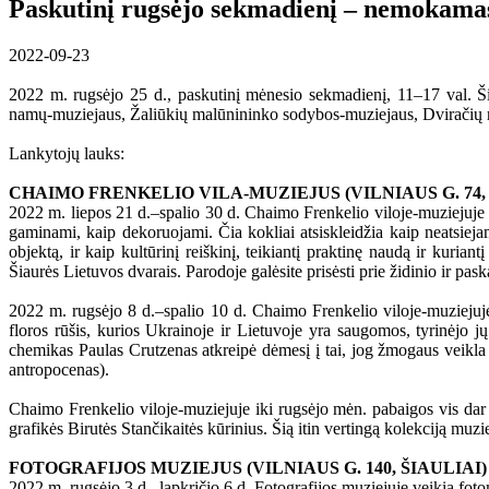
Paskutinį rugsėjo sekmadienį – nemokama
2022-09-23
2022 m. rugsėjo 25 d., paskutinį mėnesio sekmadienį, 11–17 val. Ši
namų-muziejaus, Žaliūkių malūnininko sodybos-muziejaus, Dviračių m
Lankytojų lauks:
CHAIMO FRENKELIO VILA-MUZIEJUS (VILNIAUS G. 74, 
2022 m. liepos 21 d.–spalio 30 d. Chaimo Frenkelio viloje-muziejuje ve
gaminami, kaip dekoruojami. Čia kokliai atsiskleidžia kaip neatsiejam
objektą, ir kaip kultūrinį reiškinį, teikiantį praktinę naudą ir kuri
Šiaurės Lietuvos dvarais. Parodoje galėsite prisėsti prie židinio ir pas
2022 m. rugsėjo 8 d.–spalio 10 d. Chaimo Frenkelio viloje-muzieju
floros rūšis, kurios Ukrainoje ir Lietuvoje yra saugomos, tyrinėjo 
chemikas Paulas Crutzenas atkreipė dėmesį į tai, jog žmogaus veikla 
antropocenas).
Chaimo Frenkelio viloje-muziejuje iki rugsėjo mėn. pabaigos vis dar
grafikės Birutės Stančikaitės kūrinius. Šią itin vertingą kolekciją m
FOTOGRAFIJOS MUZIEJUS (VILNIAUS G. 140, ŠIAULIAI)
2022 m. rugsėjo 3 d.–lapkričio 6 d. Fotografijos muziejuje veikia fot