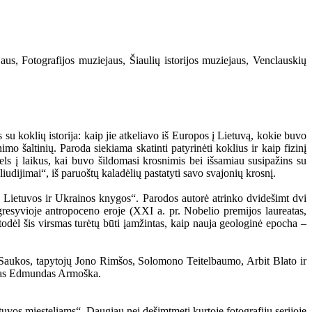
s, Fotografijos muziejaus, Šiaulių istorijos muziejaus, Venclauskių
su koklių istorija: kaip jie atkeliavo iš Europos į Lietuvą, kokie buvo
o šaltinių. Paroda siekiama skatinti patyrinėti koklius ir kaip fizinį
kels į laikus, kai buvo šildomasi krosnimis bei išsamiau susipažins su
liudijimai“, iš paruoštų kaladėlių pastatyti savo svajonių krosnį.
Lietuvos ir Ukrainos knygos“. Parodos autorė atrinko dvidešimt dvi
gresyvioje antropoceno eroje (XXI a. pr. Nobelio premijos laureatas,
odėl šis virsmas turėtų būti įamžintas, kaip nauja geologinė epocha –
o Saukos, tapytojų Jono Rimšos, Solomono Teitelbaumo, Arbit Blato ir
ninkas Edmundas Armoška.
uvos miesteliams“. Daugiau nei dešimtmetį kurtoje fotografijų serijoje