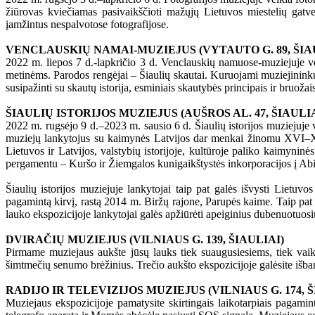
žiūrovas kviečiamas pasivaikščioti mažųjų Lietuvos miestelių gatvelė
įamžintus nespalvotose fotografijose.
VENCLAUSKIŲ NAMAI-MUZIEJUS (VYTAUTO G. 89, ŠIA
2022 m. liepos 7 d.-lapkričio 3 d. Venclauskių namuose-muziejuje ve
metinėms. Parodos rengėjai – Šiaulių skautai. Kuruojami muziejininkų
susipažinti su skautų istorija, esminiais skautybės principais ir bruoža
ŠIAULIŲ ISTORIJOS MUZIEJUS (AUŠROS AL. 47, ŠIAULIA
2022 m. rugsėjo 9 d.–2023 m. sausio 6 d. Šiaulių istorijos muziejuje
muziejų lankytojus su kaimynės Latvijos dar menkai žinomu XVI–XVIII
Lietuvos ir Latvijos, valstybių istorijoje, kultūroje paliko kaimynin
pergamentu – Kuršo ir Žiemgalos kunigaikštystės inkorporacijos į Abi
Šiaulių istorijos muziejuje lankytojai taip pat galės išvysti Lietu
pagamintą kirvį, rastą 2014 m. Biržų rajone, Parupės kaime. Taip pat b
lauko ekspozicijoje lankytojai galės apžiūrėti apeiginius dubenuotuos
DVIRAČIŲ MUZIEJUS (VILNIAUS G. 139, ŠIAULIAI)
Pirmame muziejaus aukšte jūsų lauks tiek suaugusiesiems, tiek vaik
šimtmečių senumo brėžinius. Trečio aukšto ekspozicijoje galėsite išba
RADIJO IR TELEVIZIJOS MUZIEJUS (VILNIAUS G. 174, Š
Muziejaus ekspozicijoje pamatysite skirtingais laikotarpiais pagamin