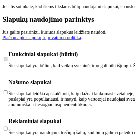
Jei Jūs sutinkate, kad šiems tikslams būtų naudojami slapukai, spauskit
Slapukų naudojimo parinktys
Jūs galite pasirinkti, kuriuos slapukus leidžiate naudoti.
Plačiau apie slapukų ir privatumo politiką
.
Funkciniai slapukai (būtini)
Šie slapukai yra būtini, kad veiktų svetainė, ir negali būti išjungti
Našumo slapukai
Šie slapukai leidžia apskaičiuoti, kaip dažnai lankomasi svetainėje,
puslapiai yra populiariausi, ir matyti, kaip vartotojai naudojasi s
anonimiška ir tiesiogiai jūsų neidentifikuoja.
Reklaminiai slapukai
Šie slapukai yra naudojami trečiųjų šalių, kad būtų galima pateikti 