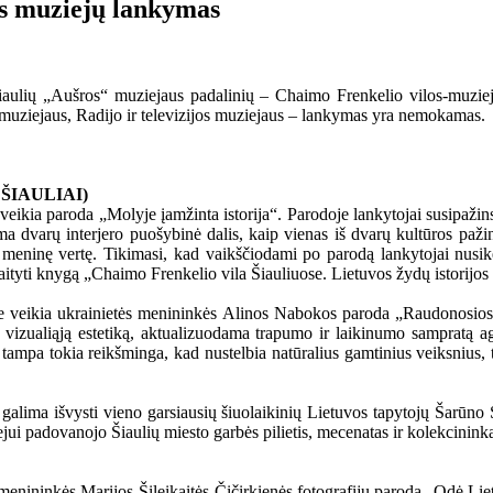
s muziejų lankymas
aulių „Aušros“ muziejaus padalinių – Chaimo Frenkelio vilos-muziejau
uziejaus, Radijo ir televizijos muziejaus – lankymas yra nemokamas.
ŠIAULIAI)
ikia paroda „Molyje įamžinta istorija“. Parodoje lankytojai susipažins 
a dvarų interjero puošybinė dalis, kaip vienas iš dvarų kultūros pažinim
antį meninę vertę. Tikimasi, kad vaikščiodami po parodą lankytojai nusi
kaityti knygą „Chaimo Frenkelio vila Šiauliuose. Lietuvos žydų istorijos 
je veikia ukrainietės menininkės Alinos Nabokos paroda „Raudonosios 
jų vizualiąją estetiką, aktualizuodama trapumo ir laikinumo sampratą a
tampa tokia reikšminga, kad nustelbia natūralius gamtinius veiksnius, t
 galima išvysti vieno garsiausių šiuolaikinių Lietuvos tapytojų Šarūn
uziejui padovanojo Šiaulių miesto garbės pilietis, mecenatas ir kolekci
omenininkės Marijos Šileikaitės-Čičirkienės fotografijų paroda „Odė Liet