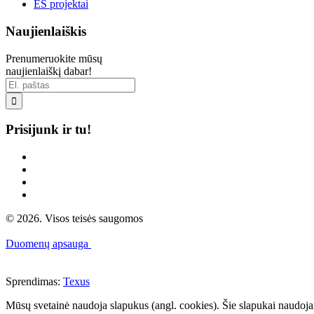
ES projektai
Naujienlaiškis
Prenumeruokite mūsų
naujienlaiškį dabar!

Prisijunk ir tu!
© 2026. Visos teisės saugomos
Duomenų apsauga
Sprendimas:
Texus
Mūsų svetainė naudoja slapukus (angl. cookies). Šie slapukai naudojami 