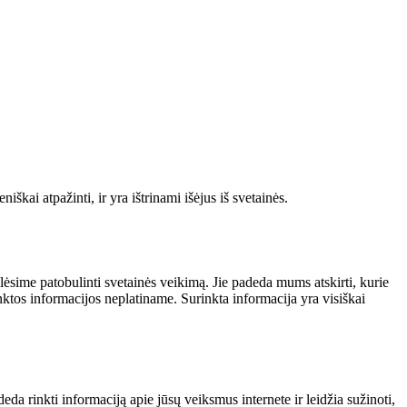
škai atpažinti, ir yra ištrinami išėjus iš svetainės.
alėsime patobulinti svetainės veikimą. Jie padeda mums atskirti, kurie
nktos informacijos neplatiname. Surinkta informacija yra visiškai
da rinkti informaciją apie jūsų veiksmus internete ir leidžia sužinoti,