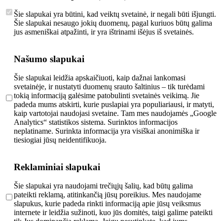
Šie slapukai yra būtini, kad veiktų svetainė, ir negali būti išjungti.
Šie slapukai nesaugo jokių duomenų, pagal kuriuos būtų galima
jus asmeniškai atpažinti, ir yra ištrinami išėjus iš svetainės.
Našumo slapukai
Šie slapukai leidžia apskaičiuoti, kaip dažnai lankomasi
svetainėje, ir nustatyti duomenų srauto šaltinius – tik turėdami
tokią informaciją galėsime patobulinti svetainės veikimą. Jie
padeda mums atskirti, kurie puslapiai yra populiariausi, ir matyti,
kaip vartotojai naudojasi svetaine. Tam mes naudojamės „Google
Analytics“ statistikos sistema. Surinktos informacijos
neplatiname. Surinkta informacija yra visiškai anonimiška ir
tiesiogiai jūsų neidentifikuoja.
Reklaminiai slapukai
Šie slapukai yra naudojami trečiųjų šalių, kad būtų galima
pateikti reklamą, atitinkančią jūsų poreikius. Mes naudojame
slapukus, kurie padeda rinkti informaciją apie jūsų veiksmus
internete ir leidžia sužinoti, kuo jūs domitės, taigi galime pateikti