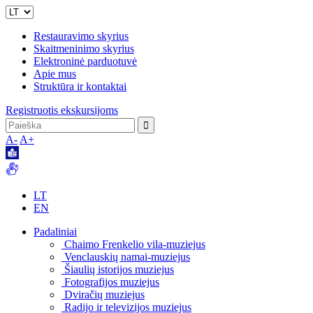
Restauravimo skyrius
Skaitmeninimo skyrius
Elektroninė parduotuvė
Apie mus
Struktūra ir kontaktai
Registruotis ekskursijoms
A-
A+
LT
EN
Padaliniai
Chaimo Frenkelio vila-muziejus
Venclauskių namai-muziejus
Šiaulių istorijos muziejus
Fotografijos muziejus
Dviračių muziejus
Radijo ir televizijos muziejus