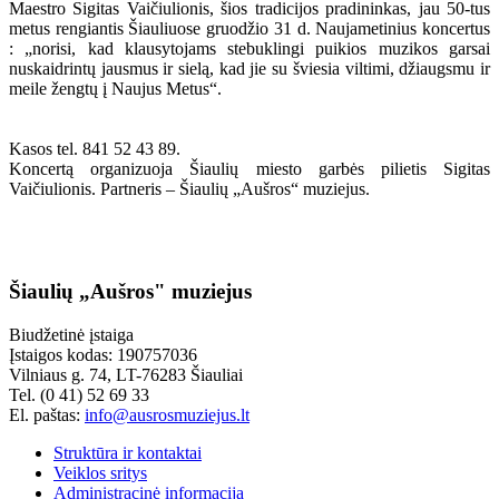
Maestro Sigitas Vaičiulionis, šios tradicijos pradininkas, jau 50-tus
metus rengiantis Šiauliuose gruodžio 31 d. Naujametinius koncertus
: „norisi, kad klausytojams stebuklingi puikios muzikos garsai
nuskaidrintų jausmus ir sielą, kad jie su šviesia viltimi, džiaugsmu ir
meile žengtų į Naujus Metus“.
Kasos tel. 841 52 43 89.
Koncertą organizuoja Šiaulių miesto garbės pilietis Sigitas
Vaičiulionis. Partneris – Šiaulių „Aušros“ muziejus.
Šiaulių „Aušros" muziejus
Biudžetinė įstaiga
Įstaigos kodas: 190757036
Vilniaus g. 74, LT-76283 Šiauliai
Tel. (0 41) 52 69 33
El. paštas:
info@ausrosmuziejus.lt
Struktūra ir kontaktai
Veiklos sritys
Administracinė informacija