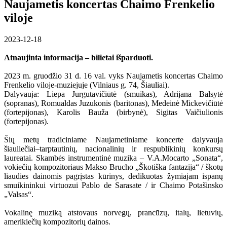
Naujametis koncertas Chaimo Frenkelio
viloje
2023-12-18
Atnaujinta informacija – bilietai išparduoti.
2023 m. gruodžio 31 d. 16 val. vyks Naujametis koncertas Chaimo
Frenkelio viloje-muziejuje (Vilniaus g. 74, Šiauliai).
Dalyvauja: Liepa Jurgutavičiūtė (smuikas), Adrijana Balsytė
(sopranas), Romualdas Juzukonis (baritonas), Medeinė Mickevičiūtė
(fortepijonas), Karolis Bauža (birbynė), Sigitas Vaičiulionis
(fortepijonas).
Šių metų tradiciniame Naujametiniame koncerte dalyvauja
šiauliečiai–tarptautinių, nacionalinių ir respublikinių konkursų
laureatai. Skambės instrumentinė muzika – V.A.Mocarto „Sonata“,
vokiečių kompozitoriaus Makso Brucho „Škotiška fantazija“ / škotų
liaudies dainomis pagrįstas kūrinys, dedikuotas žymiajam ispanų
smuikininkui virtuozui Pablo de Sarasate / ir Chaimo Potašinsko
„Valsas“.
Vokalinę muziką atstovaus norvegų, prancūzų, italų, lietuvių,
amerikiečių kompozitorių dainos.