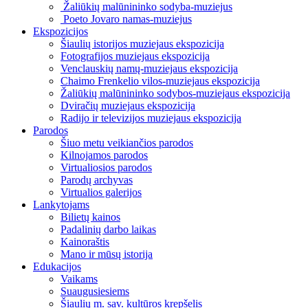
Žaliūkių malūnininko sodyba-muziejus
Poeto Jovaro namas-muziejus
Ekspozicijos
Šiaulių istorijos muziejaus ekspozicija
Fotografijos muziejaus ekspozicija
Venclauskių namų-muziejaus ekspozicija
Chaimo Frenkelio vilos-muziejaus ekspozicija
Žaliūkių malūnininko sodybos-muziejaus ekspozicija
Dviračių muziejaus ekspozicija
Radijo ir televizijos muziejaus ekspozicija
Parodos
Šiuo metu veikiančios parodos
Kilnojamos parodos
Virtualiosios parodos
Parodų archyvas
Virtualios galerijos
Lankytojams
Bilietų kainos
Padalinių darbo laikas
Kainoraštis
Mano ir mūsų istorija
Edukacijos
Vaikams
Suaugusiesiems
Šiaulių m. sav. kultūros krepšelis