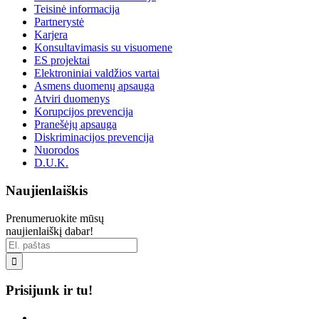
Teisinė informacija
Partnerystė
Karjera
Konsultavimasis su visuomene
ES projektai
Elektroniniai valdžios vartai
Asmens duomenų apsauga
Atviri duomenys
Korupcijos prevencija
Pranešėjų apsauga
Diskriminacijos prevencija
Nuorodos
D.U.K.
Naujienlaiškis
Prenumeruokite mūsų
naujienlaiškį dabar!

Prisijunk ir tu!