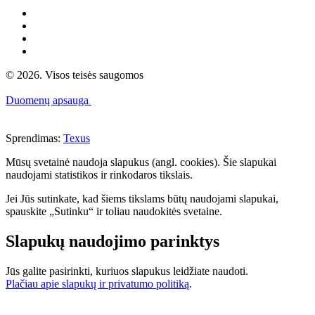
© 2026. Visos teisės saugomos
Duomenų apsauga
Sprendimas:
Texus
Mūsų svetainė naudoja slapukus (angl. cookies). Šie slapukai
naudojami statistikos ir rinkodaros tikslais.
Jei Jūs sutinkate, kad šiems tikslams būtų naudojami slapukai,
spauskite „Sutinku“ ir toliau naudokitės svetaine.
Slapukų naudojimo parinktys
Jūs galite pasirinkti, kuriuos slapukus leidžiate naudoti.
Plačiau apie slapukų ir privatumo politiką
.