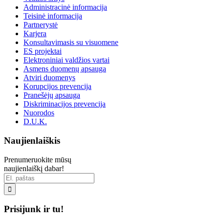
Administracinė informacija
Teisinė informacija
Partnerystė
Karjera
Konsultavimasis su visuomene
ES projektai
Elektroniniai valdžios vartai
Asmens duomenų apsauga
Atviri duomenys
Korupcijos prevencija
Pranešėjų apsauga
Diskriminacijos prevencija
Nuorodos
D.U.K.
Naujienlaiškis
Prenumeruokite mūsų
naujienlaiškį dabar!

Prisijunk ir tu!