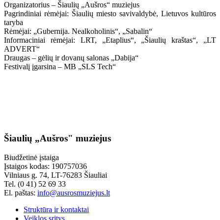
Organizatorius – Šiaulių „Aušros“ muziejus
Pagrindiniai rėmėjai: Šiaulių miesto savivaldybė, Lietuvos kultūros
taryba
Rėmėjai: „Gubernija. Nealkoholinis“, „Sabalin“
Informaciniai rėmėjai: LRT, „Etaplius“, „Šiaulių kraštas“, „LT
ADVERT“
Draugas – gėlių ir dovanų salonas „Dabija“
Festivalį įgarsina – MB „SLS Tech“
Šiaulių „Aušros" muziejus
Biudžetinė įstaiga
Įstaigos kodas: 190757036
Vilniaus g. 74, LT-76283 Šiauliai
Tel. (0 41) 52 69 33
El. paštas:
info@ausrosmuziejus.lt
Struktūra ir kontaktai
Veiklos sritys