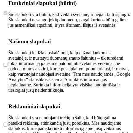
Funkciniai slapukai (būtini)
Šie slapukai yra būtini, kad veiktų svetainė, ir negali būti išjungti.
Šie slapukai nesaugo jokių duomenų, pagal kuriuos būtų galima
jus asmeniškai atpažinti, ir yra ištrinami išėjus iš svetainės.
Našumo slapukai
Šie slapukai leidžia apskaičiuoti, kaip dažnai lankomasi
svetainėje, ir nustatyti duomenų srauto šaltinius – tik turėdami
tokią informaciją galėsime patobulinti svetainės veikimą. Jie
padeda mums atskirti, kurie puslapiai yra populiariausi, ir matyti,
kaip vartotojai naudojasi svetaine. Tam mes naudojamės „Google
Analytics“ statistikos sistema. Surinktos informacijos
neplatiname. Surinkta informacija yra visiškai anonimiška ir
tiesiogiai jūsų neidentifikuoja.
Reklaminiai slapukai
Šie slapukai yra naudojami trečiųjų šalių, kad būtų galima
pateikti reklamą, atitinkančią jūsų poreikius. Mes naudojame
slapukus, kurie padeda rinkti informaciją apie jūsų veiksmus