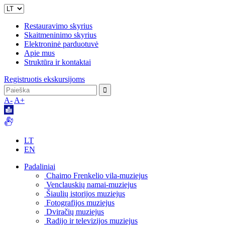
Restauravimo skyrius
Skaitmeninimo skyrius
Elektroninė parduotuvė
Apie mus
Struktūra ir kontaktai
Registruotis ekskursijoms
A-
A+
LT
EN
Padaliniai
Chaimo Frenkelio vila-muziejus
Venclauskių namai-muziejus
Šiaulių istorijos muziejus
Fotografijos muziejus
Dviračių muziejus
Radijo ir televizijos muziejus