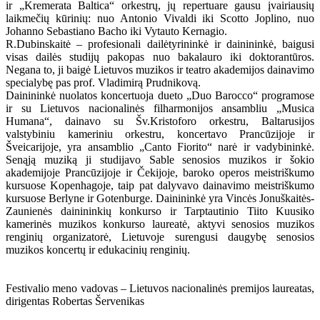
ir „Kremerata Baltica“ orkestrų, jų repertuare gausu įvairiausių
laikmečių kūrinių: nuo Antonio Vivaldi iki Scotto Joplino, nuo
Johanno Sebastiano Bacho iki Vytauto Kernagio.
R.Dubinskaitė – profesionali dailėtyrininkė ir dainininkė, baigusi
visas dailės studijų pakopas nuo bakalauro iki doktorantūros.
Negana to, ji baigė Lietuvos muzikos ir teatro akademijos dainavimo
specialybę pas prof. Vladimirą Prudnikovą.
Dainininkė nuolatos koncertuoja dueto „Duo Barocco“ programose
ir su Lietuvos nacionalinės filharmonijos ansambliu „Musica
Humana“, dainavo su Šv.Kristoforo orkestru, Baltarusijos
valstybiniu kameriniu orkestru, koncertavo Prancūzijoje ir
Šveicarijoje, yra ansamblio „Canto Fiorito“ narė ir vadybininkė.
Senąją muziką ji studijavo Sable senosios muzikos ir šokio
akademijoje Prancūzijoje ir Čekijoje, baroko operos meistriškumo
kursuose Kopenhagoje, taip pat dalyvavo dainavimo meistriškumo
kursuose Berlyne ir Gotenburge. Dainininkė yra Vincės Jonuškaitės-
Zaunienės dainininkių konkurso ir Tarptautinio Tiito Kuusiko
kamerinės muzikos konkurso laureatė, aktyvi senosios muzikos
renginių organizatorė, Lietuvoje surengusi daugybę senosios
muzikos koncertų ir edukacinių renginių.
Festivalio meno vadovas – Lietuvos nacionalinės premijos laureatas,
dirigentas Robertas Šervenikas