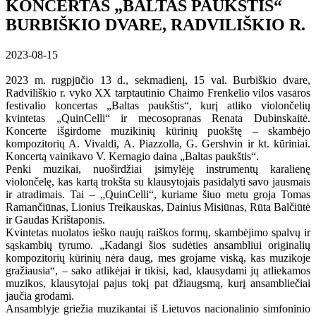
KONCERTAS „BALTAS PAUKŠTIS“
BURBIŠKIO DVARE, RADVILIŠKIO R.
2023-08-15
2023 m. rugpjūčio 13 d., sekmadienį, 15 val. Burbiškio dvare,
Radviliškio r. vyko XX tarptautinio Chaimo Frenkelio vilos vasaros
festivalio koncertas „Baltas paukštis“, kurį atliko violončelių
kvintetas „QuinCelli“ ir mecosopranas Renata Dubinskaitė.
Koncerte išgirdome muzikinių kūrinių puokštę – skambėjo
kompozitorių A. Vivaldi, A. Piazzolla, G. Gershvin ir kt. kūriniai.
Koncertą vainikavo V. Kernagio daina „Baltas paukštis“.
Penki muzikai, nuoširdžiai įsimylėję instrumentų karalienę
violončelę, kas kartą trokšta su klausytojais pasidalyti savo jausmais
ir atradimais. Tai – „QuinCelli“, kuriame šiuo metu groja Tomas
Ramančiūnas, Lionius Treikauskas, Dainius Misiūnas, Rūta Balčiūtė
ir Gaudas Krištaponis.
Kvintetas nuolatos ieško naujų raiškos formų, skambėjimo spalvų ir
sąskambių tyrumo. „Kadangi šios sudėties ansambliui originalių
kompozitorių kūrinių nėra daug, mes grojame viską, kas muzikoje
gražiausia“, – sako atlikėjai ir tikisi, kad, klausydami jų atliekamos
muzikos, klausytojai pajus tokį pat džiaugsmą, kurį ansambliečiai
jaučia grodami.
Ansamblyje griežia muzikantai iš Lietuvos nacionalinio simfoninio