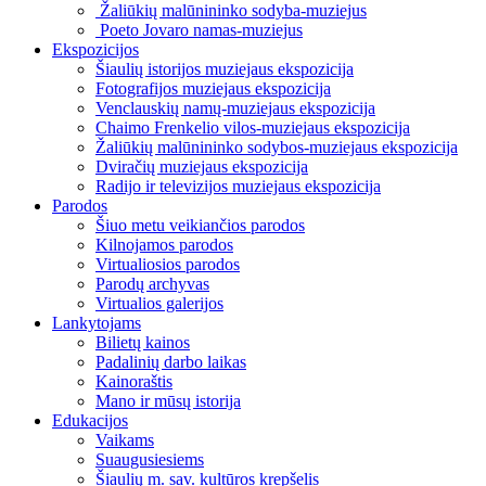
Žaliūkių malūnininko sodyba-muziejus
Poeto Jovaro namas-muziejus
Ekspozicijos
Šiaulių istorijos muziejaus ekspozicija
Fotografijos muziejaus ekspozicija
Venclauskių namų-muziejaus ekspozicija
Chaimo Frenkelio vilos-muziejaus ekspozicija
Žaliūkių malūnininko sodybos-muziejaus ekspozicija
Dviračių muziejaus ekspozicija
Radijo ir televizijos muziejaus ekspozicija
Parodos
Šiuo metu veikiančios parodos
Kilnojamos parodos
Virtualiosios parodos
Parodų archyvas
Virtualios galerijos
Lankytojams
Bilietų kainos
Padalinių darbo laikas
Kainoraštis
Mano ir mūsų istorija
Edukacijos
Vaikams
Suaugusiesiems
Šiaulių m. sav. kultūros krepšelis