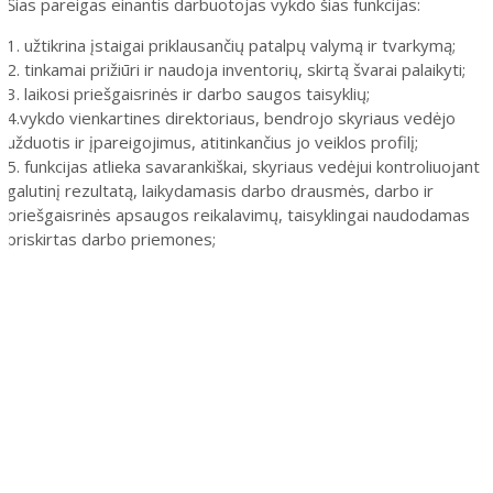
Šias pareigas einantis darbuotojas vykdo šias funkcijas:
1. užtikrina įstaigai priklausančių patalpų valymą ir tvarkymą;
2. tinkamai prižiūri ir naudoja inventorių, skirtą švarai palaikyti;
3. laikosi priešgaisrinės ir darbo saugos taisyklių;
4.vykdo vienkartines direktoriaus, bendrojo skyriaus vedėjo
užduotis ir įpareigojimus, atitinkančius jo veiklos profilį;
5. funkcijas atlieka savarankiškai, skyriaus vedėjui kontroliuojant
galutinį rezultatą, laikydamasis darbo drausmės, darbo ir
priešgaisrinės apsaugos reikalavimų, taisyklingai naudodamas
priskirtas darbo priemones;