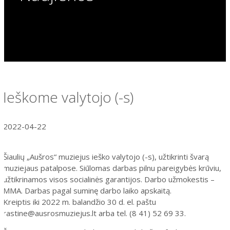
Ieškome valytojo (-s)
2022-04-22
Šiaulių „Aušros“ muziejus ieško valytojo (-s), užtikrinti švarą
muziejaus patalpose. Siūlomas darbas pilnu pareigybės krūviu,
užtikrinamos visos socialinės garantijos. Darbo užmokestis –
MMA. Darbas pagal suminę darbo laiko apskaitą.
Kreiptis iki 2022 m. balandžio 30 d. el. paštu
rastine@ausrosmuziejus.lt arba tel. (8 41) 52 69 33.