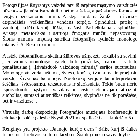
Fotografijose išnyrantys vaizdai tarsi iš tarpinės mąstymo-vaizduotės
būsenos – jie nėra išgryninti ir neturi aiškios, atpažįstamos formos ar
lengvai perskaitomo turinio. Austėja kurdama žaidžia su šviesos
atspindžiais, veikiančiais vandens terpėje. Spinduliai, patekę į
vandenį, keičia kryptį, lūžta, maišosi. Pasitelkdama atspindžius,
Austėja metaforiškai iliustruoja žmogaus minčių nepastovumą.
Šioms mintims impulsą suteikia fotografijas lydinčio monologo
citatos iš S. Beketo kūrinio.
Austėja fotografijomis skatina žiūrovus užmegzti pokalbį su savimi:
„Jei vidinis monologas galėtų būti įamžintas, manau, jis būtų
panašiausias į „Įsivaizduok vaizduotę mirusią“ serijos nuotraukas.
Monologe atsiveria tuštuma, šviesa, karštis, tvankuma ir praėjusių
vaizdų išnykimas baltumoje. Nuotraukų serijoje tai interpretavau
šešėliais, šviesotamsa, tekstūromis ir sluoksniais. Tokiu būdu noriu
išprovokuoti mąstymą vaizdais ir leisti stebinčiajam atpažinti
simbolius, suprasti autentiškas reikšmes, slypinčias ne tik poraštėse,
bet ir vaizduose“.
Virtualią darbų ekspoziciją Fotografijos muziejaus konferencijų ir
edukacijų salėje galėsite išvysti 2021 m. spalio 29 d. – lapkričio 5 d.
Renginys yra projekto „Jaunojo kūrėjo eteris“ dalis, kurį iš dalies
finansuoja Lietuvos kultūros taryba ir Šiaulių miesto savivaldybė.