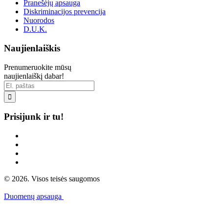
Pranešėjų apsauga
Diskriminacijos prevencija
Nuorodos
D.U.K.
Naujienlaiškis
Prenumeruokite mūsų
naujienlaiškį dabar!

Prisijunk ir tu!
© 2026. Visos teisės saugomos
Duomenų apsauga