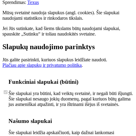
Sprendimas:
Texus
Mūsų svetainė naudoja slapukus (angl. cookies). Šie slapukai
naudojami statistikos ir rinkodaros tikslais.
Jei Jūs sutinkate, kad šiems tikslams būtų naudojami slapukai,
spauskite „Sutinku“ ir toliau naudokitės svetaine.
Slapukų naudojimo parinktys
Jūs galite pasirinkti, kuriuos slapukus leidžiate naudoti.
Plačiau apie slapukų ir privatumo politiką
.
Funkciniai slapukai (būtini)
Šie slapukai yra būtini, kad veiktų svetainė, ir negali būti išjungti.
Šie slapukai nesaugo jokių duomenų, pagal kuriuos būtų galima
jus asmeniškai atpažinti, ir yra ištrinami išėjus iš svetainės.
Našumo slapukai
Šie slapukai leidžia apskaičiuoti, kaip dažnai lankomasi