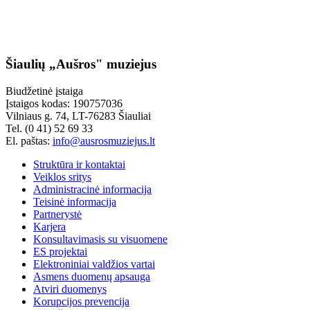
Šiaulių „Aušros" muziejus
Biudžetinė įstaiga
Įstaigos kodas: 190757036
Vilniaus g. 74, LT-76283 Šiauliai
Tel. (0 41) 52 69 33
El. paštas:
info@ausrosmuziejus.lt
Struktūra ir kontaktai
Veiklos sritys
Administracinė informacija
Teisinė informacija
Partnerystė
Karjera
Konsultavimasis su visuomene
ES projektai
Elektroniniai valdžios vartai
Asmens duomenų apsauga
Atviri duomenys
Korupcijos prevencija