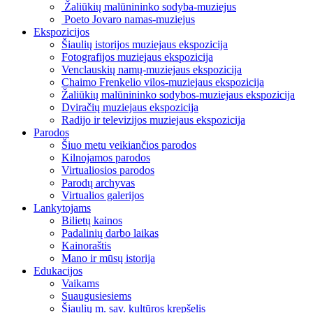
Žaliūkių malūnininko sodyba-muziejus
Poeto Jovaro namas-muziejus
Ekspozicijos
Šiaulių istorijos muziejaus ekspozicija
Fotografijos muziejaus ekspozicija
Venclauskių namų-muziejaus ekspozicija
Chaimo Frenkelio vilos-muziejaus ekspozicija
Žaliūkių malūnininko sodybos-muziejaus ekspozicija
Dviračių muziejaus ekspozicija
Radijo ir televizijos muziejaus ekspozicija
Parodos
Šiuo metu veikiančios parodos
Kilnojamos parodos
Virtualiosios parodos
Parodų archyvas
Virtualios galerijos
Lankytojams
Bilietų kainos
Padalinių darbo laikas
Kainoraštis
Mano ir mūsų istorija
Edukacijos
Vaikams
Suaugusiesiems
Šiaulių m. sav. kultūros krepšelis