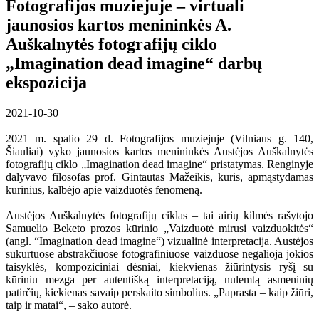
Fotografijos muziejuje – virtuali
jaunosios kartos menininkės A.
Auškalnytės fotografijų ciklo
„Imagination dead imagine“ darbų
ekspozicija
2021-10-30
2021 m. spalio 29 d. Fotografijos muziejuje (Vilniaus g. 140,
Šiauliai) vyko jaunosios kartos menininkės Austėjos Auškalnytės
fotografijų ciklo „Imagination dead imagine“ pristatymas. Renginyje
dalyvavo filosofas prof. Gintautas Mažeikis, kuris, apmąstydamas
kūrinius, kalbėjo apie vaizduotės fenomeną.
Austėjos Auškalnytės fotografijų ciklas – tai airių kilmės rašytojo
Samuelio Beketo prozos kūrinio „Vaizduotė mirusi vaizduokitės“
(angl. “Imagination dead imagine“) vizualinė interpretacija. Austėjos
sukurtuose abstrakčiuose fotografiniuose vaizduose negalioja jokios
taisyklės, kompoziciniai dėsniai, kiekvienas žiūrintysis ryšį su
kūriniu mezga per autentišką interpretaciją, nulemtą asmeninių
patirčių, kiekienas savaip perskaito simbolius. „Paprasta – kaip žiūri,
taip ir matai“, – sako autorė.