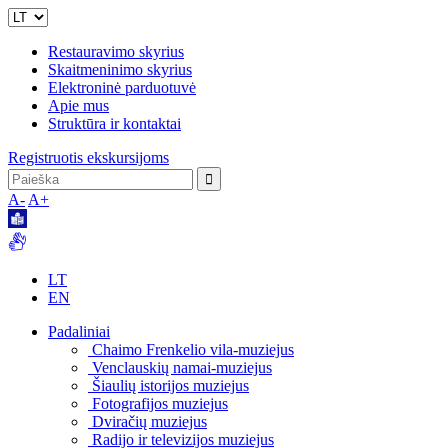
Restauravimo skyrius
Skaitmeninimo skyrius
Elektroninė parduotuvė
Apie mus
Struktūra ir kontaktai
Registruotis ekskursijoms
A-
A+
LT
EN
Padaliniai
Chaimo Frenkelio vila-muziejus
Venclauskių namai-muziejus
Šiaulių istorijos muziejus
Fotografijos muziejus
Dviračių muziejus
Radijo ir televizijos muziejus