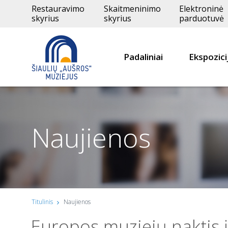
Restauravimo
Skaitmeninimo
Elektroninė
skyrius
skyrius
parduotuvė
Padaliniai
Ekspozici
Naujienos
Titulinis
Naujienos
Europos muziejų naktis į