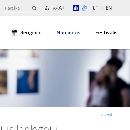
A+
LT
EN
A-
Renginiai
Naujienos
Festivalis
Atgal
ius lankytojų