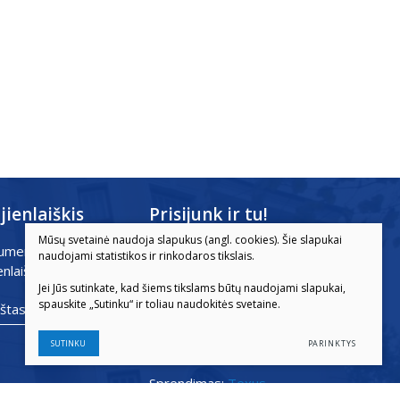
jienlaiškis
Prisijunk ir tu!
Mūsų svetainė naudoja slapukus (angl. cookies). Šie slapukai
umeruokite mūsų
naudojami statistikos ir rinkodaros tikslais.
enlaiškį dabar!
Jei Jūs sutinkate, kad šiems tikslams būtų naudojami slapukai,
© 2026. Visos teisės saugomos
spauskite „Sutinku“ ir toliau naudokitės svetaine.

Duomenų apsauga
SUTINKU
PARINKTYS
Sprendimas:
Texus