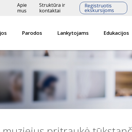
Apie
Struktūra ir
Registruotis
ekskursijoms
mus
kontaktai
jos
Parodos
Lankytojams
Edukacijos
 muziejus pritraukė tūkstanč