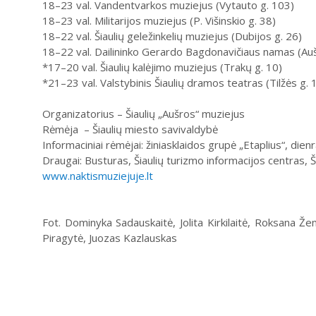
18–23 val. Vandentvarkos muziejus (Vytauto g. 103)
18–23 val. Militarijos muziejus (P. Višinskio g. 38)
18–22 val. Šiaulių geležinkelių muziejus (Dubijos g. 26)
18–22 val. Dailininko Gerardo Bagdonavičiaus namas (Auš
*17–20 val. Šiaulių kalėjimo muziejus (Trakų g. 10)
*21–23 val. Valstybinis Šiaulių dramos teatras (Tilžės g. 
Organizatorius – Šiaulių „Aušros“ muziejus
Rėmėja – Šiaulių miesto savivaldybė
Informaciniai rėmėjai: žiniasklaidos grupė „Etaplius“, dienr
Draugai: Busturas, Šiaulių turizmo informacijos centras, 
www.naktismuziejuje.lt
Fot. Dominyka Sadauskaitė, Jolita Kirkilaitė, Roksana Že
Piragytė, Juozas Kazlauskas