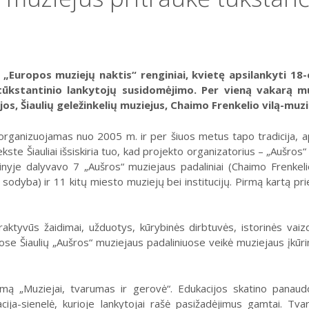
Europos muziejų naktis“ renginiai, kvietę apsilankyti 18-
tūkstantinio lankytojų susidomėjimo. Per vieną vakarą mu
jos, Šiaulių geležinkelių muziejus, Chaimo Frenkelio vilą-muzi
 organizuojamas nuo 2005 m. ir per šiuos metus tapo tradicija, ap
ekste Šiauliai išsiskiria tuo, kad projekto organizatorius – „Aušro
nyje dalyvavo 7 „Aušros“ muziejaus padaliniai (Chaimo Frenkelio v
o sodyba) ir 11 kitų miesto muziejų bei institucijų. Pirmą kartą prie 
raktyvūs žaidimai, užduotys, kūrybinės dirbtuvės, istorinės vaizd
ose Šiaulių „Aušros“ muziejaus padaliniuose veikė muziejaus įkūri
mą „Muziejai, tvarumas ir gerovė“. Edukacijos skatino panaudo
acija-sienelė, kurioje lankytojai rašė pasižadėjimus gamtai. T