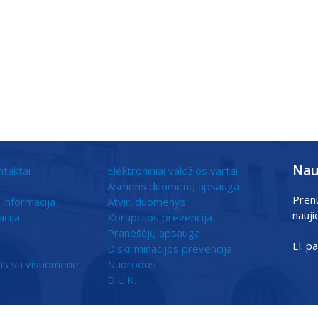
Nau
ntaktai
Elektroniniai valdžios vartai
Asmens duomenų apsauga
Pren
 informacija
Atviri duomenys
nauji
acija
Korupcijos prevencija
Pranešėjų apsauga
Diskriminacijos prevencija
is su visuomene
Nuorodos
D.U.K.