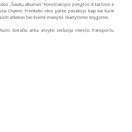
dos „Šiaulių albumas“ konstrukcijos įrengtos iš kartono ir
tai Chaimo Frenkelio vilos parke pasakojo kaip kai kurie
šiuoti atliekas bei kvietė mainytis skaitytomis knygomis.
žiuoti dviračiu arba atvykti viešuoju miesto transportu.