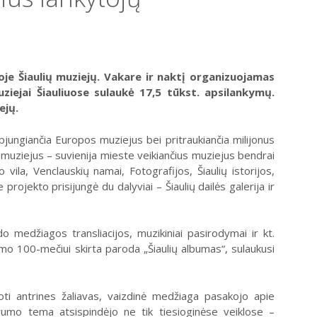
oje Šiaulių muziejų. Vakare ir naktį organizuojamas
ziejai Šiauliuose sulaukė 17,5 tūkst. apsilankymų.
ejų.
jungiančia Europos muziejus bei pritraukiančia milijonus
s“ muziejus – suvienija mieste veikiančius muziejus bendrai
ila, Venclauskių namai, Fotografijos, Šiaulių istorijos,
projekto prisijungė du dalyviai – Šiaulių dailės galerija ir
o medžiagos transliacijos, muzikiniai pasirodymai ir kt.
mo 100-mečiui skirta paroda „Šiaulių albumas“, sulaukusi
ti antrines žaliavas, vaizdinė medžiaga pasakojo apie
varumo tema atsispindėjo ne tik tiesioginėse veiklose –