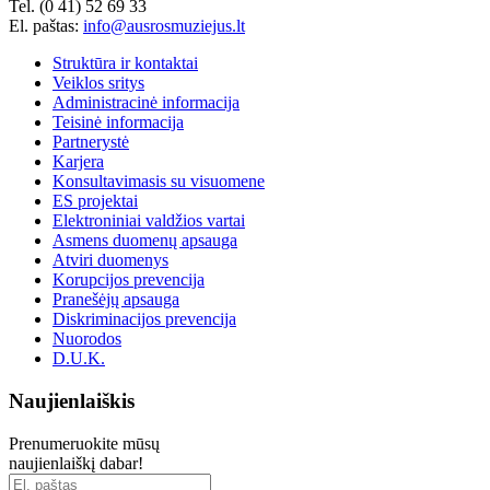
Tel. (0 41) 52 69 33
El. paštas:
info@ausrosmuziejus.lt
Struktūra ir kontaktai
Veiklos sritys
Administracinė informacija
Teisinė informacija
Partnerystė
Karjera
Konsultavimasis su visuomene
ES projektai
Elektroniniai valdžios vartai
Asmens duomenų apsauga
Atviri duomenys
Korupcijos prevencija
Pranešėjų apsauga
Diskriminacijos prevencija
Nuorodos
D.U.K.
Naujienlaiškis
Prenumeruokite mūsų
naujienlaiškį dabar!