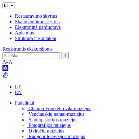
Restauravimo skyrius
Skaitmeninimo skyrius
Elektroninė parduotuvė
Apie mus
Struktūra ir kontaktai
Registruotis ekskursijoms
A-
A+
LT
EN
Padaliniai
Chaimo Frenkelio vila-muziejus
Venclauskių namai-muziejus
Šiaulių istorijos muziejus
Fotografijos muziejus
Dviračių muziejus
Radijo ir televizijos muziejus