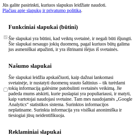
Jūs galite pasirinkti, kuriuos slapukus leidžiate naudoti.
Plačiau apie slapukų ir privatumo politiką
.
Funkciniai slapukai (būtini)
Šie slapukai yra būtini, kad veiktų svetainė, ir negali būti išjungti.
Šie slapukai nesaugo jokių duomenų, pagal kuriuos būtų galima
jus asmeniškai atpažinti, ir yra ištrinami išėjus iš svetainės.
Našumo slapukai
Šie slapukai leidžia apskaičiuoti, kaip dažnai lankomasi
svetainėje, ir nustatyti duomenų srauto šaltinius – tik turėdami
tokią informaciją galėsime patobulinti svetainės veikimą. Jie
padeda mums atskirti, kurie puslapiai yra populiariausi, ir matyti,
kaip vartotojai naudojasi svetaine. Tam mes naudojamės „Google
Analytics“ statistikos sistema. Surinktos informacijos
neplatiname. Surinkta informacija yra visiškai anonimiška ir
tiesiogiai jūsų neidentifikuoja.
Reklaminiai slapukai