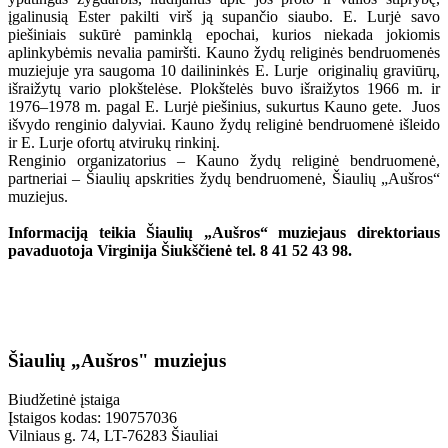
įgalinusią Ester pakilti virš ją supančio siaubo. E. Lurjė savo
piešiniais sukūrė paminklą epochai, kurios niekada jokiomis
aplinkybėmis nevalia pamiršti. Kauno žydų religinės bendruomenės
muziejuje yra saugoma 10 dailininkės E. Lurje originalių graviūrų,
išraižytų vario plokštelėse. Plokštelės buvo išraižytos 1966 m. ir
1976–1978 m. pagal E. Lurjė piešinius, sukurtus Kauno gete. Juos
išvydo renginio dalyviai. Kauno žydų religinė bendruomenė išleido
ir E. Lurje ofortų atvirukų rinkinį.
Renginio organizatorius – Kauno žydų religinė bendruomenė,
partneriai – Šiaulių apskrities žydų bendruomenė, Šiaulių „Aušros“
muziejus.
Informaciją teikia Šiaulių „Aušros“ muziejaus direktoriaus
pavaduotoja Virginija Šiukščienė tel. 8 41 52 43 98.
Šiaulių „Aušros" muziejus
Biudžetinė įstaiga
Įstaigos kodas: 190757036
Vilniaus g. 74, LT-76283 Šiauliai