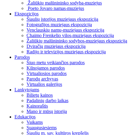
Žaliūkių malūnininko sodyba-muziejus
Poeto Jovaro namas-muziejus
Ekspozicijos
Šiaulių istorijos muziejaus ekspozicija
Fotografijos muziejaus ekspozicija
Venclauskių namų-muziejaus ekspozicija
Chaimo Frenkelio vilos-muziejaus ekspozicija
Žaliūkių malūnininko sodybos-muziejaus ekspozicija
Dviračių muziejaus ekspozicija
Radijo ir televizijos muziejaus ekspozicija
Parodos
Šiuo metu veikiančios parodos
Kilnojamos parodos
Virtualiosios parodos
Parodų archyvas
Virtualios galerijos
Lankytojams
Bilietų kainos
Padalinių darbo laikas
Kainoraštis
Mano ir mūsų istorija
Edukacijos
Vaikams
Suaugusiesiems
Šiaulių m. sav. kultūros krepšelis