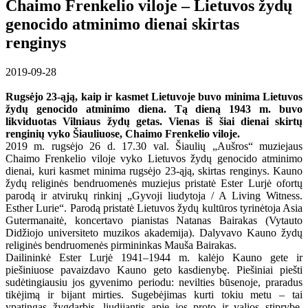
Chaimo Frenkelio viloje – Lietuvos žydų
genocido atminimo dienai skirtas
renginys
2019-09-28
Rugsėjo 23-ąją, kaip ir kasmet Lietuvoje buvo minima Lietuvos
žydų genocido atminimo diena. Tą dieną 1943 m. buvo
likviduotas Vilniaus žydų getas. Vienas iš šiai dienai skirtų
renginių vyko Šiauliuose, Chaimo Frenkelio viloje.
2019 m. rugsėjo 26 d. 17.30 val. Šiaulių „Aušros“ muziejaus
Chaimo Frenkelio viloje vyko Lietuvos žydų genocido atminimo
dienai, kuri kasmet minima rugsėjo 23-ąją, skirtas renginys. Kauno
žydų religinės bendruomenės muziejus pristatė Ester Lurjė ofortų
parodą ir atvirukų rinkinį „Gyvoji liudytoja / A Living Witness.
Esther Lurie“. Parodą pristatė Lietuvos žydų kultūros tyrinėtoja Asia
Gutermanaitė, koncertavo pianistas Natanas Bairakas (Vytauto
Didžiojo universiteto muzikos akademija). Dalyvavo Kauno žydų
religinės bendruomenės pirmininkas Mauša Bairakas.
Dailininkė Ester Lurjė 1941–1944 m. kalėjo Kauno gete ir
piešiniuose pavaizdavo Kauno geto kasdienybę. Piešiniai piešti
sudėtingiausiu jos gyvenimo periodu: nevilties būsenoje, praradus
tikėjimą ir bijant mirties. Sugebėjimas kurti tokiu metu – tai
ypatingas žygdarbis, liudijantis apie jos proto ir valios stiprybę,