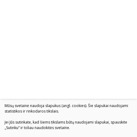
2004–2017 m. festivalis
Mūsų svetainė naudoja slapukus (angl. cookies). Šie slapukai naudojami
statistikos ir rinkodaros tikslais.
Jei Jūs sutinkate, kad šiems tikslams būtų naudojami slapukai, spauskite
„Sutinku“ ir toliau naudokitės svetaine.