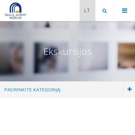
Ekskursijos
PASIRINKITE KATEGORIJĄ:
2026
Chaimo Frenkelio vila-muziejus
Kovas
Venclauskių namai-muziejus
Balandis
Šiaulių istorijos muziejaus ekspozicija