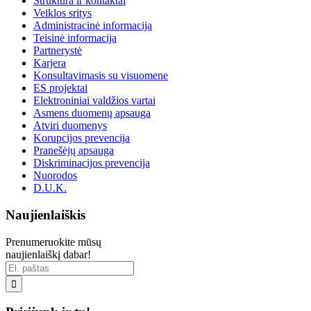
Struktūra ir kontaktai
Veiklos sritys
Administracinė informacija
Teisinė informacija
Partnerystė
Karjera
Konsultavimasis su visuomene
ES projektai
Elektroniniai valdžios vartai
Asmens duomenų apsauga
Atviri duomenys
Korupcijos prevencija
Pranešėjų apsauga
Diskriminacijos prevencija
Nuorodos
D.U.K.
Naujienlaiškis
Prenumeruokite mūsų
naujienlaiškį dabar!
