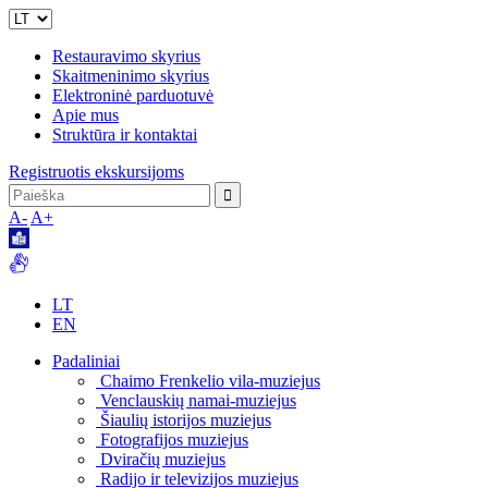
Restauravimo skyrius
Skaitmeninimo skyrius
Elektroninė parduotuvė
Apie mus
Struktūra ir kontaktai
Registruotis ekskursijoms
A-
A+
LT
EN
Padaliniai
Chaimo Frenkelio vila-muziejus
Venclauskių namai-muziejus
Šiaulių istorijos muziejus
Fotografijos muziejus
Dviračių muziejus
Radijo ir televizijos muziejus