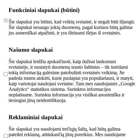
Funkciniai slapukai (būtini)
Šie slapukai yra būtini, kad veiktų svetainė, ir negali būti išjungti.
Šie slapukai nesaugo jokių duomenų, pagal kuriuos būtų galima
jus asmeniškai atpažinti, ir yra ištrinami išėjus iš svetainės.
Našumo slapukai
Šie slapukai leidžia apskaičiuoti, kaip dažnai lankomasi
svetainėje, ir nustatyti duomenų srauto šaltinius – tik turėdami
tokią informaciją galėsime patobulinti svetainės veikimą. Jie
padeda mums atskirti, kurie puslapiai yra populiariausi, ir matyti,
kaip vartotojai naudojasi svetaine. Tam mes naudojamės „Google
Analytics“ statistikos sistema. Surinktos informacijos
neplatiname. Surinkta informacija yra visiškai anonimiška ir
tiesiogiai jūsų neidentifikuoja.
Reklaminiai slapukai
Šie slapukai yra naudojami trečiųjų šalių, kad būtų galima
pateikti reklamą, atitinkančią jūsų poreikius. Mes naudojame