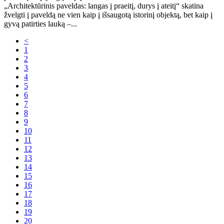
„Architektūrinis paveldas: langas į praeitį, durys į ateitį“ skatina
žvelgti į paveldą ne vien kaip į išsaugotą istorinį objektą, bet kaip į
gyvą patirties lauką –...
<
1
2
3
4
5
6
7
8
9
10
11
12
13
14
15
16
17
18
19
20