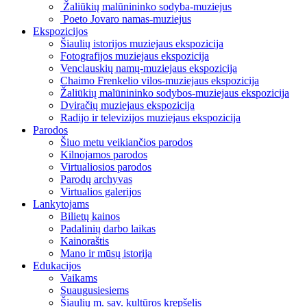
Žaliūkių malūnininko sodyba-muziejus
Poeto Jovaro namas-muziejus
Ekspozicijos
Šiaulių istorijos muziejaus ekspozicija
Fotografijos muziejaus ekspozicija
Venclauskių namų-muziejaus ekspozicija
Chaimo Frenkelio vilos-muziejaus ekspozicija
Žaliūkių malūnininko sodybos-muziejaus ekspozicija
Dviračių muziejaus ekspozicija
Radijo ir televizijos muziejaus ekspozicija
Parodos
Šiuo metu veikiančios parodos
Kilnojamos parodos
Virtualiosios parodos
Parodų archyvas
Virtualios galerijos
Lankytojams
Bilietų kainos
Padalinių darbo laikas
Kainoraštis
Mano ir mūsų istorija
Edukacijos
Vaikams
Suaugusiesiems
Šiaulių m. sav. kultūros krepšelis