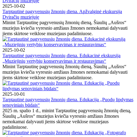
2025-10-02
Tarptautinė pagyvenusių žmonių diena. Apžvalginė ekskursija
Dviračių muziejuje
Minint Tarptautinę pagyvenusių žmonių dieną, Šiaulių „Aušros“
muziejus kviečia vyresnio amžiaus žmones nemokamai dalyvauti
jiems skirtose veiklose muziejaus padaliniuose.
2025-10-02
Tarptautinė pagyvenusių žmonių diena. Edukacinė ekskursija
„Muziejinių vertybių konservavimas ir restauravimas“
Minint Tarptautinę pagyvenusių žmonių dieną, Šiaulių „Aušros“
muziejus kviečia vyresnio amžiaus žmones nemokamai dalyvauti
jiems skirtose veiklose muziejaus padaliniuose.
2025-10-01
Tarptautinė pagyvenusių žmonių diena. Edukacija „Puodų lipdymas
senoviniais būdais“
2025 m. spalio 1 d., minint Tarptautinę pagyvenusių žmonių dieną,
Šiaulių „Aušros“ muziejus kviečia vyresnio amžiaus žmones
nemokamai dalyvauti jiems skirtose veiklose muziejaus
padaliniuose.