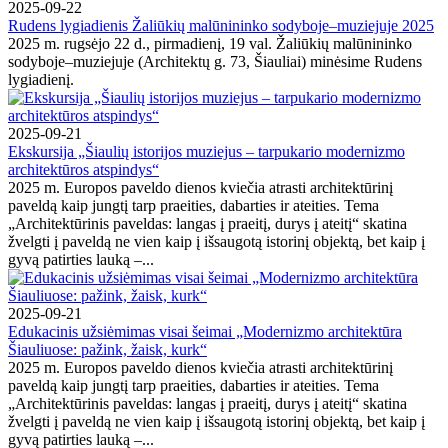
2025-09-22
Rudens lygiadienis Žaliūkių malūnininko sodyboje–muziejuje 2025
2025 m. rugsėjo 22 d., pirmadienį, 19 val. Žaliūkių malūnininko
sodyboje–muziejuje (Architektų g. 73, Šiauliai) minėsime Rudens
lygiadienį.
2025-09-21
Ekskursija „Šiaulių istorijos muziejus – tarpukario modernizmo
architektūros atspindys“
2025 m. Europos paveldo dienos kviečia atrasti architektūrinį
paveldą kaip jungtį tarp praeities, dabarties ir ateities. Tema
„Architektūrinis paveldas: langas į praeitį, durys į ateitį“ skatina
žvelgti į paveldą ne vien kaip į išsaugotą istorinį objektą, bet kaip į
gyvą patirties lauką –...
2025-09-21
Edukacinis užsiėmimas visai šeimai „Modernizmo architektūra
Šiauliuose: pažink, žaisk, kurk“
2025 m. Europos paveldo dienos kviečia atrasti architektūrinį
paveldą kaip jungtį tarp praeities, dabarties ir ateities. Tema
„Architektūrinis paveldas: langas į praeitį, durys į ateitį“ skatina
žvelgti į paveldą ne vien kaip į išsaugotą istorinį objektą, bet kaip į
gyvą patirties lauką –...