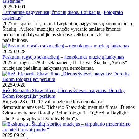
2025-10-01
Tarptautinė pagyvenusių žmonių diena. Edukacija „Fotografo
asistentas“
2025 m. spalio 1 d., minint Tarptautinę pagyvenusių žmonių dieną,
Šiaulių „Aušros“ muziejus kviečia vyresnio amžiaus žmones
nemokamai dalyvauti jiems skirtose veiklose muziejaus
padaliniuose.
2025-09-28
Paskutinį rugsėjo sekmadienį – nemokamas muziejų lankymas
2025 m. rugsėjo 28 d., sekmadienį, 11–17 val. Šiaulių „Aušros“
muziejaus padalinių lankymas yra nemokamas.
2025-09-28
Rež. Richardo Shaw filmo „Dienos šviesos matymas: Dorothy
Bohm fotografija“ peržiūra
Rugsėjo 28 d. 11–17 val. muziejuje bus nemokamai
demonstruojamas rež. Richardo Shaw dokumentinis filmas „Dienos
šviesos matymas: Dorothy Bohm fotografija“ („Seeing Daylight:
The Photography of Dorothy Bohm“).
2025-09-26