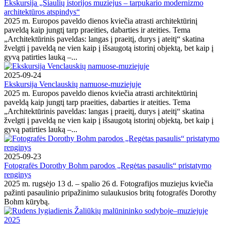
Ekskursija „Šiaulių istorijos muziejus – tarpukario modernizmo
architektūros atspindys“
2025 m. Europos paveldo dienos kviečia atrasti architektūrinį
paveldą kaip jungtį tarp praeities, dabarties ir ateities. Tema
„Architektūrinis paveldas: langas į praeitį, durys į ateitį“ skatina
žvelgti į paveldą ne vien kaip į išsaugotą istorinį objektą, bet kaip į
gyvą patirties lauką –...
2025-09-24
Ekskursija Venclauskių namuose-muziejuje
2025 m. Europos paveldo dienos kviečia atrasti architektūrinį
paveldą kaip jungtį tarp praeities, dabarties ir ateities. Tema
„Architektūrinis paveldas: langas į praeitį, durys į ateitį“ skatina
žvelgti į paveldą ne vien kaip į išsaugotą istorinį objektą, bet kaip į
gyvą patirties lauką –...
2025-09-23
Fotografės Dorothy Bohm parodos „Regėtas pasaulis“ pristatymo
renginys
2025 m. rugsėjo 13 d. – spalio 26 d. Fotografijos muziejus kviečia
pažinti pasaulinio pripažinimo sulaukusios britų fotografės Dorothy
Bohm kūrybą.