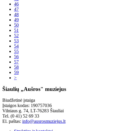
46
47
48
49
50
51
52
53
54
55
56
57
58
59
>
Šiaulių „Aušros" muziejus
Biudžetinė įstaiga
Įstaigos kodas: 190757036
Vilniaus g. 74, LT-76283 Šiauliai
Tel. (0 41) 52 69 33
El. paštas:
info@ausrosmuziejus.lt