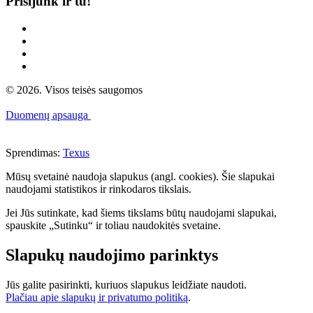
Prisijunk ir tu!
© 2026. Visos teisės saugomos
Duomenų apsauga
Sprendimas:
Texus
Mūsų svetainė naudoja slapukus (angl. cookies). Šie slapukai
naudojami statistikos ir rinkodaros tikslais.
Jei Jūs sutinkate, kad šiems tikslams būtų naudojami slapukai,
spauskite „Sutinku“ ir toliau naudokitės svetaine.
Slapukų naudojimo parinktys
Jūs galite pasirinkti, kuriuos slapukus leidžiate naudoti.
Plačiau apie slapukų ir privatumo politiką
.