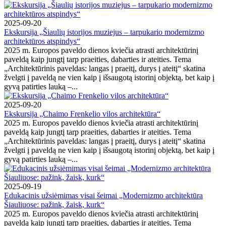
2025-09-20
Ekskursija „Šiaulių istorijos muziejus – tarpukario modernizmo
architektūros atspindys“
2025 m. Europos paveldo dienos kviečia atrasti architektūrinį
paveldą kaip jungtį tarp praeities, dabarties ir ateities. Tema
„Architektūrinis paveldas: langas į praeitį, durys į ateitį“ skatina
žvelgti į paveldą ne vien kaip į išsaugotą istorinį objektą, bet kaip į
gyvą patirties lauką –...
2025-09-20
Ekskursija „Chaimo Frenkelio vilos architektūra“
2025 m. Europos paveldo dienos kviečia atrasti architektūrinį
paveldą kaip jungtį tarp praeities, dabarties ir ateities. Tema
„Architektūrinis paveldas: langas į praeitį, durys į ateitį“ skatina
žvelgti į paveldą ne vien kaip į išsaugotą istorinį objektą, bet kaip į
gyvą patirties lauką –...
2025-09-19
Edukacinis užsiėmimas visai šeimai „Modernizmo architektūra
Šiauliuose: pažink, žaisk, kurk“
2025 m. Europos paveldo dienos kviečia atrasti architektūrinį
paveldą kaip jungtį tarp praeities, dabarties ir ateities. Tema