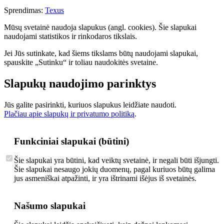
Sprendimas:
Texus
Mūsų svetainė naudoja slapukus (angl. cookies). Šie slapukai
naudojami statistikos ir rinkodaros tikslais.
Jei Jūs sutinkate, kad šiems tikslams būtų naudojami slapukai,
spauskite „Sutinku“ ir toliau naudokitės svetaine.
Slapukų naudojimo parinktys
Jūs galite pasirinkti, kuriuos slapukus leidžiate naudoti.
Plačiau apie slapukų ir privatumo politiką
.
Funkciniai slapukai (būtini)
Šie slapukai yra būtini, kad veiktų svetainė, ir negali būti išjungti.
Šie slapukai nesaugo jokių duomenų, pagal kuriuos būtų galima
jus asmeniškai atpažinti, ir yra ištrinami išėjus iš svetainės.
Našumo slapukai