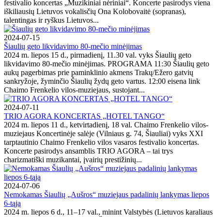
festivalio koncertas „Muzikiniai nėriniai“. Koncerte pasirodys viena
iškiliausių Lietuvos vokalisčių Ona Kolobovaitė (sopranas),
talentingas ir ryškus Lietuvos...
2024-07-15
Šiaulių geto likvidavimo 80-mečio minėjimas
2024 m. liepos 15 d., pirmadienį, 11.30 val. vyks Šiaulių geto
likvidavimo 80-mečio minėjimas. PROGRAMA 11:30 Šiaulių geto
aukų pagerbimas prie paminklinio akmens Trakų/Ežero gatvių
sankryžoje, žyminčio Šiaulių žydų geto vartus. 12:00 eisena link
Chaimo Frenkelio vilos-muziejaus, sustojant...
2024-07-11
TRIO AGORA KONCERTAS „HOTEL TANGO“
2024 m. liepos 11 d., ketvirtadienį, 18 val. Chaimo Frenkelio vilos-
muziejaus Koncertinėje salėje (Vilniaus g. 74, Šiauliai) vyks XXI
tarptautinio Chaimo Frenkelio vilos vasaros festivalio koncertas.
Koncerte pasirodys ansamblis TRIO AGORA – tai trys
charizmatiški muzikantai, įvairių prestižinių...
2024-07-06
Nemokamas Šiaulių „Aušros“ muziejaus padalinių lankymas liepos
6-tąją
2024 m. liepos 6 d., 11–17 val., minint Valstybės (Lietuvos karaliaus