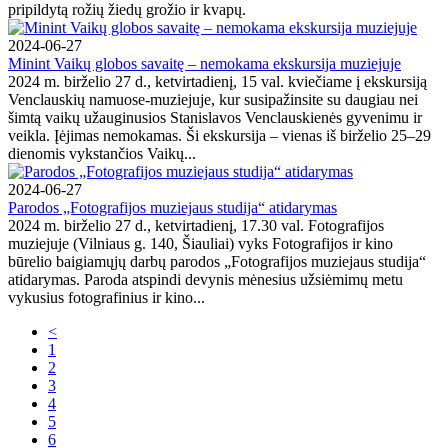
pripildytą rožių žiedų grožio ir kvapų.
2024-06-27
Minint Vaikų globos savaitę – nemokama ekskursija muziejuje
2024 m. birželio 27 d., ketvirtadienį, 15 val. kviečiame į ekskursiją
Venclauskių namuose-muziejuje, kur susipažinsite su daugiau nei
šimtą vaikų užauginusios Stanislavos Venclauskienės gyvenimu ir
veikla. Įėjimas nemokamas. Ši ekskursija – vienas iš birželio 25–29
dienomis vykstančios Vaikų...
2024-06-27
Parodos „Fotografijos muziejaus studija“ atidarymas
2024 m. birželio 27 d., ketvirtadienį, 17.30 val. Fotografijos
muziejuje (Vilniaus g. 140, Šiauliai) vyks Fotografijos ir kino
būrelio baigiamųjų darbų parodos „Fotografijos muziejaus studija“
atidarymas. Paroda atspindi devynis mėnesius užsiėmimų metu
vykusius fotografinius ir kino...
<
1
2
3
4
5
6