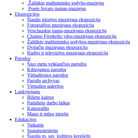
Žaliūkių malūnininko sodyba-muziejus
Poeto Jovaro namas-muziejus
Ekspozicijos
Šiaulių istorijos muziejaus ekspozicija
Fotografijos muziejaus ekspozicija
Venclauskių namų-muziejaus ekspozicija
Chaimo Frenkelio vilos-muziejaus ekspozicija
Žaliūkių malūnininko sodybos-muziejaus ekspozicija
Dviračių muziejaus ekspozicija
Radijo ir televizijos muziejaus ekspozicija
Parodos
Šiuo metu veikiančios parodos
Kilnojamos parodos
Virtualiosios parodos
Parodų archyvas
Virtualios galerijos
Lankytojams
Bilietų kainos
Padalinių darbo laikas
Kainoraštis
Mano ir mūsų istorija
Edukacijos
Vaikams
Suaugusiesiems
Šiaulių m. sav. kultūros krepšelis