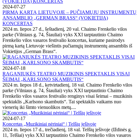
2024-07-27
PIRMĄ KARTĄ LIETUVOJE – PUČIAMŲJŲ INSTRUMENTŲ
ANSAMBLIO „GERMAN BRASS“ (VOKIETIJA)
KONCERTAS
2024 m. liepos 27 d., šeštadienį, 20 val. Chaimo Frenkelio vilos
parke (Vilniaus g. 74, Šiauliai) vyks XXI tarptautinio Chaimo
Frenkelio vilos vasaros festivalio koncertas, kuriame pasirodys
pirmą kartą Lietuvoje viešintis pučiamųjų instrumentų ansamblis iš
Vokietijos „German Brass“.
2024-07-18
RAGANIUKĖS TEATRO MUZIKINIS SPEKTAKLIS VISAI
ŠEIMAI „KARLSONO SKAMBUTIS“
2024 m. liepos 18 d., ketvirtadienį, 18 val. Chaimo Frenkelio vilos
parke (Vilniaus g. 74, Šiauliai) vyks XXI tarptautinio Chaimo
Frenkelio vilos vasaros festivalio renginys visai šeimai – muzikinis
spektaklis „Karlsono skambutis“. Tai spektaklis vaikams nuo
vienerių iki šimto vienuolikos metų....
2024-07-17
Koncertas „Muzikiniai nėriniai“ | Telšių ješivoje
2024 m. liepos 17 d., trečiadienį, 18 val. Telšių ješivoje (Iždinės g.
11, Telšiai) vyks XXI tarptautinio Chaimo Frenkelio vilos vasaros