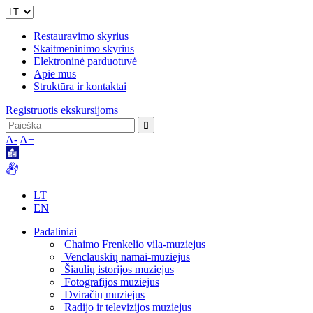
Restauravimo skyrius
Skaitmeninimo skyrius
Elektroninė parduotuvė
Apie mus
Struktūra ir kontaktai
Registruotis ekskursijoms
A-
A+
LT
EN
Padaliniai
Chaimo Frenkelio vila-muziejus
Venclauskių namai-muziejus
Šiaulių istorijos muziejus
Fotografijos muziejus
Dviračių muziejus
Radijo ir televizijos muziejus