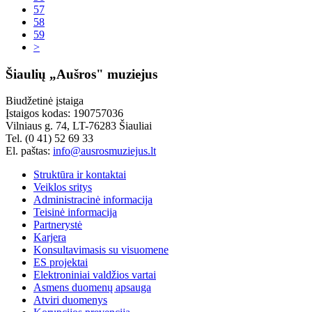
57
58
59
>
Šiaulių „Aušros" muziejus
Biudžetinė įstaiga
Įstaigos kodas: 190757036
Vilniaus g. 74, LT-76283 Šiauliai
Tel. (0 41) 52 69 33
El. paštas:
info@ausrosmuziejus.lt
Struktūra ir kontaktai
Veiklos sritys
Administracinė informacija
Teisinė informacija
Partnerystė
Karjera
Konsultavimasis su visuomene
ES projektai
Elektroniniai valdžios vartai
Asmens duomenų apsauga
Atviri duomenys