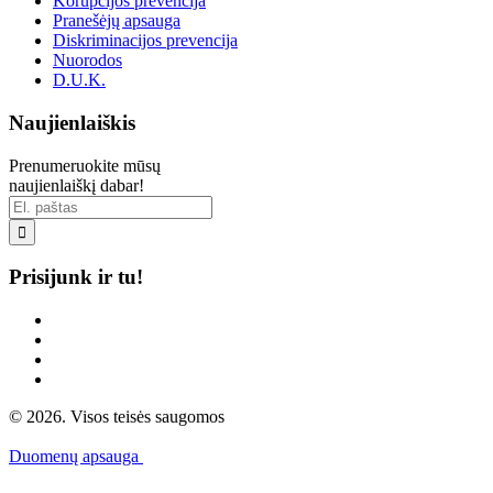
Korupcijos prevencija
Pranešėjų apsauga
Diskriminacijos prevencija
Nuorodos
D.U.K.
Naujienlaiškis
Prenumeruokite mūsų
naujienlaiškį dabar!

Prisijunk ir tu!
© 2026. Visos teisės saugomos
Duomenų apsauga