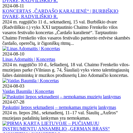
2024-08-11
KONCERTAS „ČARDAŠO KARALIENĖ“ | BURBIŠKIO
DVARE, RADVILIŠKIO R.
2024 m. rugpjūčio 11 d., sekmadienį, 15 val. Burbiškio dvare
(Radviliškio r.) vyks XXI tarptautinio Chaimo Frenkelio vilos
vasaros festivalio koncertas „Čardašo karalienė“. Tarptautinio
Chaimo Frenkelio vilos vasaros festivalio partnerio erdvėse skambės
čardašo, operečių, ir čigoniškų ritmų...
2024-08-10
Linas Adomaitis | Koncertas
2024 m. rugpjūčio 10 d., šeštadienį, 18 val. Chaimo Frenkelio vilos-
muziejaus parke (Vilniaus g. 74, Šiauliai) vyks vieno talentingiausių
šalies dainininkų ir muzikos prodiuserių Lino Adomaičio koncertas.
2024-08-03
Vaidas Baumila | Koncertas
2024-07-28
Paskutinį liepos sekmadienį – nemokamas muziejų lankymas
2024 m. liepos 28d., sekmadienį, 11–17 val. Šiaulių „Aušros“
muziejaus padalinių lankymas yra nemokamas.