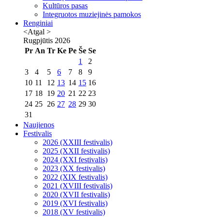
Kultūros pasas
Integruotos muziejinės pamokos
Renginiai
<Atgal
>
Rugpjūtis
2026
Pr
An
Tr
Ke
Pe
Še
Se
1
2
3
4
5
6
7
8
9
10
11
12
13
14
15
16
17
18
19
20
21
22
23
24
25
26
27
28
29
30
31
Naujienos
Festivalis
2026 (XXIII festivalis)
2025 (XXII festivalis)
2024 (XXI festivalis)
2023 (XX festivalis)
2022 (XIX festivalis)
2021 (XVIII festivalis)
2020 (XVII festivalis)
2019 (XVI festivalis)
2018 (XV festivalis)