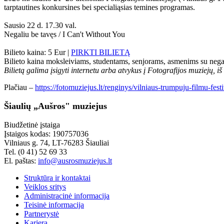
tarptautines konkursines bei specialiąsias temines programas.
Sausio 22 d. 17.30 val.
Negaliu be tavęs / I Can't Without You
Bilieto kaina: 5 Eur |
PIRKTI BILIETĄ
Bilieto kaina moksleiviams, studentams, senjorams, asmenims su negal
Bilietą galima įsigyti internetu arba atvykus į Fotografijos muziejų, i
Plačiau –
https://fotomuziejus.lt/renginys/vilniaus-trumpuju-filmu-fest
Šiaulių „Aušros" muziejus
Biudžetinė įstaiga
Įstaigos kodas: 190757036
Vilniaus g. 74, LT-76283 Šiauliai
Tel. (0 41) 52 69 33
El. paštas:
info@ausrosmuziejus.lt
Struktūra ir kontaktai
Veiklos sritys
Administracinė informacija
Teisinė informacija
Partnerystė
Karjera