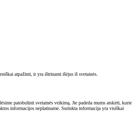
škai atpažinti, ir yra ištrinami išėjus iš svetainės.
alėsime patobulinti svetainės veikimą. Jie padeda mums atskirti, kurie
nktos informacijos neplatiname. Surinkta informacija yra visiškai