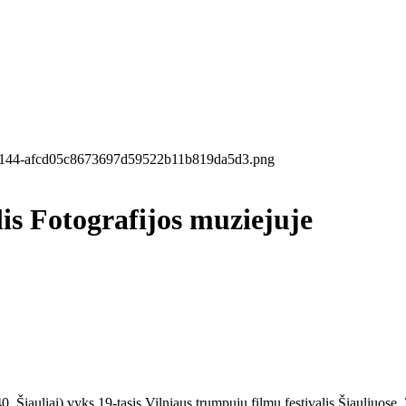
lis Fotografijos muziejuje
Šiauliai) vyks 19-tasis Vilniaus trumpųjų filmų festivalis Šiauliuose. Žiū