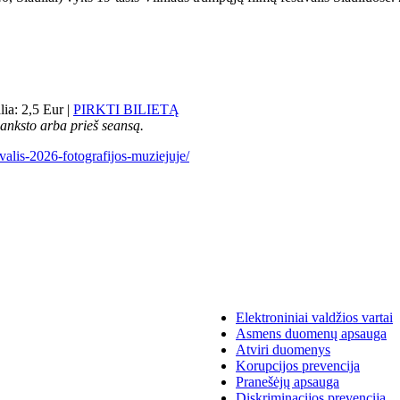
ia: 2,5 Eur |
PIRKTI BILIETĄ
š anksto arba prieš seansą.
ivalis-2026-fotografijos-muziejuje/
Elektroniniai valdžios vartai
Asmens duomenų apsauga
Atviri duomenys
Korupcijos prevencija
Pranešėjų apsauga
Diskriminacijos prevencija