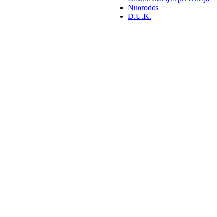
Nuorodos
D.U.K.