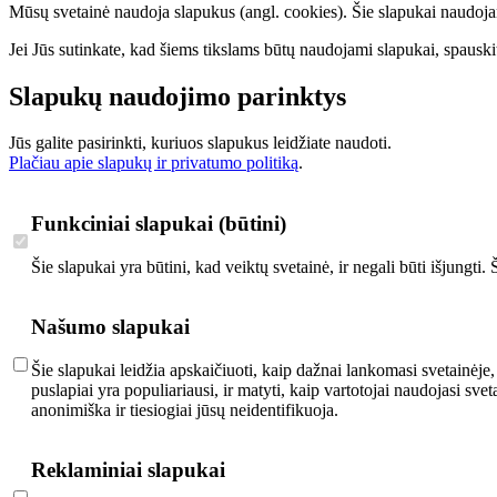
Mūsų svetainė naudoja slapukus (angl. cookies). Šie slapukai naudojami 
Jei Jūs sutinkate, kad šiems tikslams būtų naudojami slapukai, spauskit
Slapukų naudojimo parinktys
Jūs galite pasirinkti, kuriuos slapukus leidžiate naudoti.
Plačiau apie slapukų ir privatumo politiką
.
Funkciniai slapukai (būtini)
Šie slapukai yra būtini, kad veiktų svetainė, ir negali būti išjungti
Našumo slapukai
Šie slapukai leidžia apskaičiuoti, kaip dažnai lankomasi svetainėje,
puslapiai yra populiariausi, ir matyti, kaip vartotojai naudojasi s
anonimiška ir tiesiogiai jūsų neidentifikuoja.
Reklaminiai slapukai