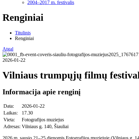
2004–2017 m. festivalis
Renginiai
Titulinis
Renginiai
Atgal
2026-01-22
Vilniaus trumpųjų filmų festiva
Informacija apie renginį
Data:
2026-01-22
Laikas:
17.30
Vieta:
Fotografijos muziejus
Adresas:
Vilniaus g. 140, Šiauliai
2026 m. sausio 21–25 dienomis Fotografijos muziejuje (Vilniaus g. 140, 