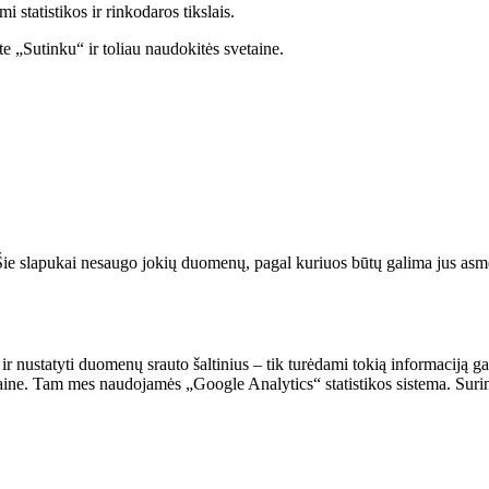
statistikos ir rinkodaros tikslais.
e „Sutinku“ ir toliau naudokitės svetaine.
. Šie slapukai nesaugo jokių duomenų, pagal kuriuos būtų galima jus asmeni
 ir nustatyti duomenų srauto šaltinius – tik turėdami tokią informaciją g
vetaine. Tam mes naudojamės „Google Analytics“ statistikos sistema. Suri