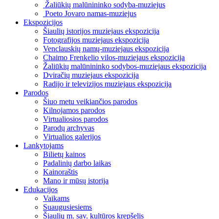
Žaliūkių malūnininko sodyba-muziejus
Poeto Jovaro namas-muziejus
Ekspozicijos
Šiaulių istorijos muziejaus ekspozicija
Fotografijos muziejaus ekspozicija
Venclauskių namų-muziejaus ekspozicija
Chaimo Frenkelio vilos-muziejaus ekspozicija
Žaliūkių malūnininko sodybos-muziejaus ekspozicija
Dviračių muziejaus ekspozicija
Radijo ir televizijos muziejaus ekspozicija
Parodos
Šiuo metu veikiančios parodos
Kilnojamos parodos
Virtualiosios parodos
Parodų archyvas
Virtualios galerijos
Lankytojams
Bilietų kainos
Padalinių darbo laikas
Kainoraštis
Mano ir mūsų istorija
Edukacijos
Vaikams
Suaugusiesiems
Šiaulių m. sav. kultūros krepšelis