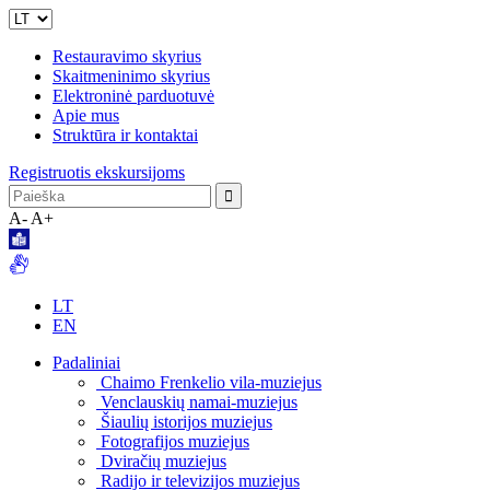
Restauravimo skyrius
Skaitmeninimo skyrius
Elektroninė parduotuvė
Apie mus
Struktūra ir kontaktai
Registruotis ekskursijoms
A-
A+
LT
EN
Padaliniai
Chaimo Frenkelio vila-muziejus
Venclauskių namai-muziejus
Šiaulių istorijos muziejus
Fotografijos muziejus
Dviračių muziejus
Radijo ir televizijos muziejus