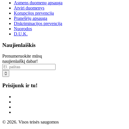
Asmens duomenų apsauga
Atviri duomenys
Korupcijos prevencija
Pranešėjų apsauga
Diskriminacijos prevencija
Nuorodos
D.U.K.
Naujienlaiškis
Prenumeruokite mūsų
naujienlaiškį dabar!

Prisijunk ir tu!
© 2026. Visos teisės saugomos