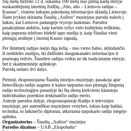
Šių metų birželio 12 d. sukanka 100 metų nuo pirmą kartą eteryje
nuskambėjusių istorinių žodžių „Alio, alio – Lietuvos radijas –
Kaunas“, visiems laikams pakeitusių informacijos sklaidą Lietuvoje.
Šiam įvykiui skiriama Šiaulių „Aušros“ muziejaus paroda nukels į
laikus, kai Lietuvos padangėje tvyrojo laukimas. Parodos
pasakojimas atskleis, kaip karinis ryšys virto kultūriniu reiškiniu,
kaip paprasta telefono būdelė tapo studija ir, kaip Šiauliai vieni
pirmųjų atsiliepė į istorinį Kauno signalą.
Per šimtmetį radijas nuėjo ilgą kelią – nuo vieno balso, sklindančio
iš nedidelės studijos, iki didžiulės daugiakanalės informacijos ir
pramogų erdvės. Šiandien radijas veikia ne tik tradiciniame eteryje,
bet ir skaitmeninėje aplinkoje.
Parodą sudaro dvi dalys.
Pirmoji, eksponuojama Šiaulių istorijos muziejuje, pasakoja apie
lietuviškojo radijo augimo ir kaitos tarpsnius nuo pirmųjų žingsnių
radijo technologijos pasaulyje iki šių dienų kiekvieno klaustojo
individualius poreikius tenkinančio radijo eterio.
Antroje parodos dalyje, eksponuojamoje Radijo ir televizijos
muziejuje, per autentiškas muziejines vertybes, tokias kaip baldai,
technika, to laikmečio diplomai, atkuriama tarpukario radijo mėgėjo
aplinka.
Organizatorius
– Šiaulių „Aušros“ muziejus
Parodos dizainas
– UAB „Ekspobalta“