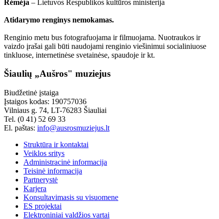
Rėmėja
– Lietuvos Respublikos kultūros ministerija
Atidarymo renginys nemokamas.
Renginio metu bus fotografuojama ir filmuojama. Nuotraukos ir
vaizdo įrašai gali būti naudojami renginio viešinimui socialiniuose
tinkluose, internetinėse svetainėse, spaudoje ir kt.
Šiaulių „Aušros" muziejus
Biudžetinė įstaiga
Įstaigos kodas: 190757036
Vilniaus g. 74, LT-76283 Šiauliai
Tel. (0 41) 52 69 33
El. paštas:
info@ausrosmuziejus.lt
Struktūra ir kontaktai
Veiklos sritys
Administracinė informacija
Teisinė informacija
Partnerystė
Karjera
Konsultavimasis su visuomene
ES projektai
Elektroniniai valdžios vartai