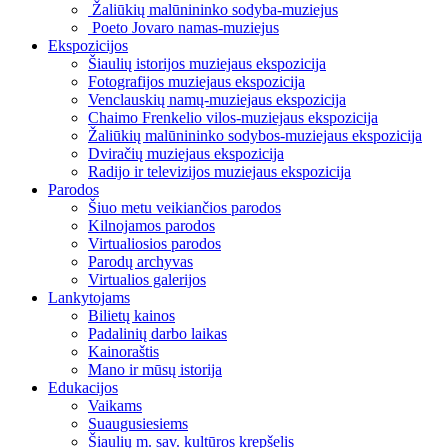
Žaliūkių malūnininko sodyba-muziejus
Poeto Jovaro namas-muziejus
Ekspozicijos
Šiaulių istorijos muziejaus ekspozicija
Fotografijos muziejaus ekspozicija
Venclauskių namų-muziejaus ekspozicija
Chaimo Frenkelio vilos-muziejaus ekspozicija
Žaliūkių malūnininko sodybos-muziejaus ekspozicija
Dviračių muziejaus ekspozicija
Radijo ir televizijos muziejaus ekspozicija
Parodos
Šiuo metu veikiančios parodos
Kilnojamos parodos
Virtualiosios parodos
Parodų archyvas
Virtualios galerijos
Lankytojams
Bilietų kainos
Padalinių darbo laikas
Kainoraštis
Mano ir mūsų istorija
Edukacijos
Vaikams
Suaugusiesiems
Šiaulių m. sav. kultūros krepšelis