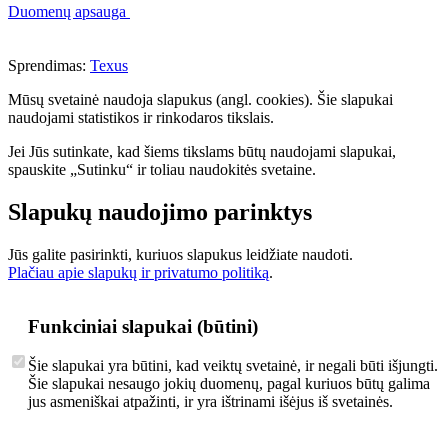
Duomenų apsauga
Sprendimas:
Texus
Mūsų svetainė naudoja slapukus (angl. cookies). Šie slapukai
naudojami statistikos ir rinkodaros tikslais.
Jei Jūs sutinkate, kad šiems tikslams būtų naudojami slapukai,
spauskite „Sutinku“ ir toliau naudokitės svetaine.
Slapukų naudojimo parinktys
Jūs galite pasirinkti, kuriuos slapukus leidžiate naudoti.
Plačiau apie slapukų ir privatumo politiką
.
Funkciniai slapukai (būtini)
Šie slapukai yra būtini, kad veiktų svetainė, ir negali būti išjungti.
Šie slapukai nesaugo jokių duomenų, pagal kuriuos būtų galima
jus asmeniškai atpažinti, ir yra ištrinami išėjus iš svetainės.