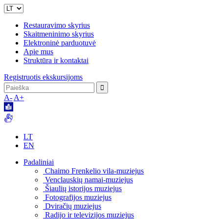
Restauravimo skyrius
Skaitmeninimo skyrius
Elektroninė parduotuvė
Apie mus
Struktūra ir kontaktai
Registruotis ekskursijoms
A-
A+
LT
EN
Padaliniai
Chaimo Frenkelio vila-muziejus
Venclauskių namai-muziejus
Šiaulių istorijos muziejus
Fotografijos muziejus
Dviračių muziejus
Radijo ir televizijos muziejus