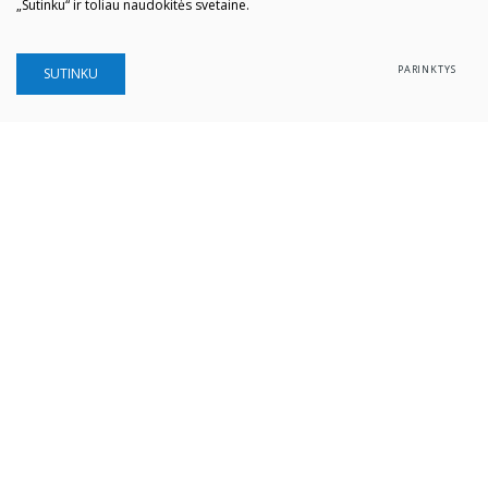
„Sutinku“ ir toliau naudokitės svetaine.
PARINKTYS
SUTINKU
Šiaulių „Aušros" muziejus
Biudžetinė įstaiga
Įstaigos kodas: 190757036
Vilniaus g. 74, LT-76283 Šiauliai
Tel. (0 41) 52 69 33
El. paštas:
info@ausrosmuziejus.lt
Struktūra ir kontaktai
Veiklos sritys
Administracinė informacija
Teisinė informacija
Partnerystė
Karjera