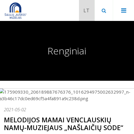
Renginiai
2021-05-02
Chaimo Frenkelio vila-muziejus
MELODIJOS MAMAI VENCLAUSKIŲ
Venclauskių namai-muziejus
NAMŲ-MUZIEJAUS „NAŠLAIČIŲ SODE“
Šiaulių istorijos muziejaus ekspozicija