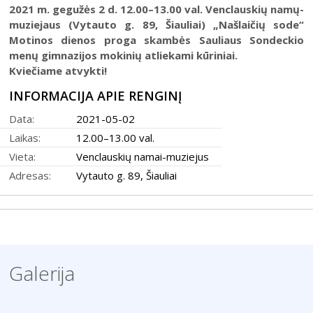
Šiaulių istorijos muziejus
2021 m. gegužės 2 d. 12.00–13.00 val. Venclauskių namų-
Fotografijos muziejaus ekspozicija
Šiuo metu veikiančios parodos
muziejaus (Vytauto g. 89, Šiauliai) „Našlaičių sode“
Fotografijos muziejus
Venclauskių namų-muziejaus ekspozicija
Motinos dienos proga
skambės Sauliaus Sondeckio
Kilnojamos parodos
Dviračių muziejus
menų gimnazijos mokinių atliekami kūriniai.
Bilietų kainos
Chaimo Frenkelio vilos-muziejaus ekspozicij
Virtualiosios parodos
Kviečiame atvykti!
Radijo ir televizijos muziejus
Padalinių darbo laikas
Žaliūkių malūnininko sodybos-muziejaus eks
Vaikams
Parodų archyvas
Žaliūkių malūnininko sodyba-muziejus
INFORMACIJA APIE RENGINĮ
Kainoraštis
Dviračių muziejaus ekspozicija
Suaugusiesiems
Virtualios galerijos
Poeto Jovaro namas-muziejus
Rugpjūtis
2026
Data:
2021-05-02
Mano ir mūsų istorija
Radijo ir televizijos muziejaus ekspozicija
Laikas:
12.00–13.00 val.
Šiaulių m. sav. kultūros krepšelis
PR
AN
TR
KE
PE
ŠE
SE
Vieta:
Venclauskių namai-muziejus
Kultūros pasas
1
2
Adresas:
Vytauto g. 89, Šiauliai
Integruotos muziejinės pamokos
3
4
5
6
7
8
9
10
11
12
13
14
15
16
17
18
19
20
21
22
23
Galerija
24
25
26
27
28
29
30