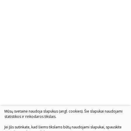
2004–2017 m. festivalis
Mūsų svetainė naudoja slapukus (angl. cookies). Šie slapukai naudojami
statistikos ir rinkodaros tikslais.
Jei Jūs sutinkate, kad šiems tikslams būtų naudojami slapukai, spauskite