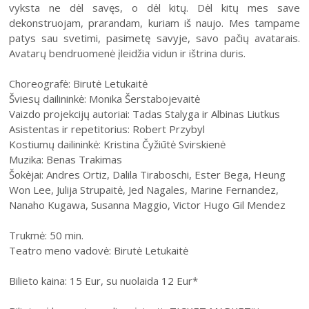
vyksta ne dėl savęs, o dėl kitų. Dėl kitų mes save
dekonstruojam, prarandam, kuriam iš naujo. Mes tampame
patys sau svetimi, pasimetę savyje, savo pačių avatarais.
Avatarų bendruomenė įleidžia vidun ir ištrina duris.
Choreografė: Birutė Letukaitė
Šviesų dailininkė: Monika Šerstabojevaitė
Vaizdo projekcijų autoriai: Tadas Stalyga ir Albinas Liutkus
Asistentas ir repetitorius: Robert Przybyl
Kostiumų dailininkė: Kristina Čyžiūtė Svirskienė
Muzika: Benas Trakimas
Šokėjai: Andres Ortiz, Dalila Tiraboschi, Ester Bega, Heung
Won Lee, Julija Strupaitė, Jed Nagales, Marine Fernandez,
Nanaho Kugawa, Susanna Maggio, Victor Hugo Gil Mendez
Trukmė: 50 min.
Teatro meno vadovė: Birutė Letukaitė
Bilieto kaina: 15 Eur, su nuolaida 12 Eur*