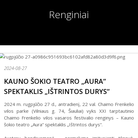
2023 (XX festivalis)
Renginiai
2022 (XIX festivalis)
2021 (XVIII festivalis)
2020 (XVII festivalis)
2019 (XVI festivalis)
2018 (XV festivalis)
2004–2017 m. festivalis
2024-08-27
KAUNO ŠOKIO TEATRO „AURA“
SPEKTAKLIS „IŠTRINTOS DURYS“
2024 m. rugpjūčio 27 d., antradienį, 22 val. Chaimo Frenkelio
vilos parke (Vilniaus g. 74, Šiauliai) vyks XXI tarptautinio
Chaimo Frenkelio vilos vasaros festivalio renginys – Kauno
šokio teatro „Aura“ spektaklis „Ištrintos durys“.