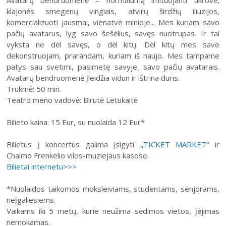
Avatarų bendruomenė – normalumą imituojanti tikrovė,
klajonės smegenų vingiais, atvirų širdžių iliuzijos,
komercializuoti jausmai, vienatvė minioje... Mes kuriam savo
pačių avatarus, lyg savo šešėlius, savęs nuotrupas. Ir tai
vyksta ne dėl savęs, o dėl kitų. Dėl kitų mes save
dekonstruojam, prarandam, kuriam iš naujo. Mes tampame
patys sau svetimi, pasimetę savyje, savo pačių avatarais.
Avatarų bendruomenė įleidžia vidun ir ištrina duris.
Trukmė: 50 min.
Teatro meno vadovė: Birutė Letukaitė
Bilieto kaina: 15 Eur, su nuolaida 12 Eur*
Bilietus į koncertus galima įsigyti
„TICKET MARKET“
ir
Chaimo Frenkelio vilos-muziejaus kasose.
Bilietai internetu>>>
*Nuolaidos taikomos moksleiviams, studentams, senjorams,
neįgaliesiems.
Vaikams iki 5 metų, kurie neužima sėdimos vietos, įėjimas
nemokamas.