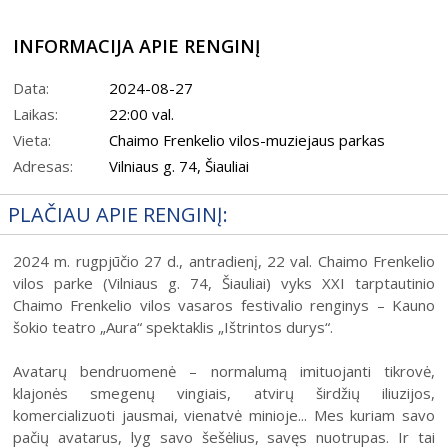
INFORMACIJA APIE RENGINĮ
Data:
2024-08-27
Laikas:
22:00 val.
Vieta:
Chaimo Frenkelio vilos-muziejaus parkas
Adresas:
Vilniaus g. 74, Šiauliai
PLAČIAU APIE RENGINĮ:
2024 m. rugpjūčio 27 d., antradienį, 22 val. Chaimo Frenkelio
vilos parke (Vilniaus g. 74, Šiauliai) vyks XXI tarptautinio
Chaimo Frenkelio vilos vasaros festivalio renginys – Kauno
šokio teatro „Aura“ spektaklis „Ištrintos durys“.
Avatarų bendruomenė – normalumą imituojanti tikrovė,
klajonės smegenų vingiais, atvirų širdžių iliuzijos,
komercializuoti jausmai, vienatvė minioje... Mes kuriam savo
pačių avatarus, lyg savo šešėlius, savęs nuotrupas. Ir tai