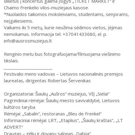
Bilietus į koncertus galima įsigyti „TICKET MARKET“ ir
Chaimo Frenkelio vilos-muziejaus kasose.
*Nuolaidos taikomos moksleiviams, studentams, senjorams,
neįgaliesiems.
Vaikams iki 5 metų, kurie neužima sėdimos vietos, įėjimas
nemokamas. Informacija tel. +37041433680, el. p.
info@ausrosmuziejus.lt
Renginio metu bus fotografuojama/filmuojama viešinimo
tikslais.
_______________________
Festivalio meno vadovas – Lietuvos nacionalinės premijos
laureatas, dirigentas Robertas Šervenikas
Organizatoriai: Šiaulių „Aušros“ muziejus, VšĮ „Sielai“
Pagrindiniai rėmėjai: Šiaulių miesto savivaldybė, Lietuvos
kultūros taryba
Rėmėjai: „Sabalin“, restoranas „Bleu de Frenkel“
Informaciniai rėmėjai: LRT, „Etaplius“, „Šiaulių kraštas“, „LT
ADVERT“
Draugas – gėlių ir dovanų salonas „Dabija“