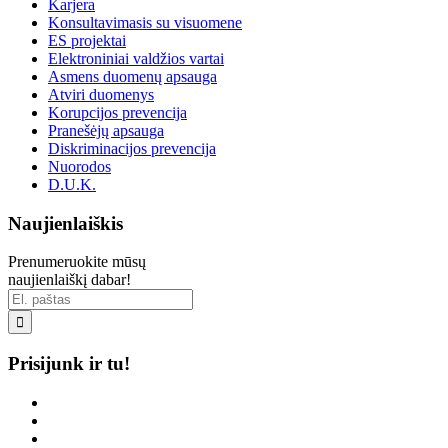
Karjera
Konsultavimasis su visuomene
ES projektai
Elektroniniai valdžios vartai
Asmens duomenų apsauga
Atviri duomenys
Korupcijos prevencija
Pranešėjų apsauga
Diskriminacijos prevencija
Nuorodos
D.U.K.
Naujienlaiškis
Prenumeruokite mūsų
naujienlaiškį dabar!

Prisijunk ir tu!