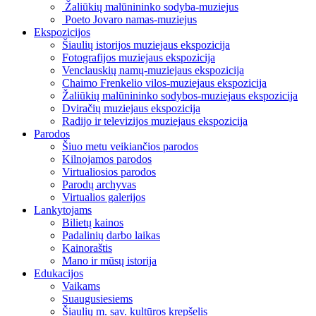
Žaliūkių malūnininko sodyba-muziejus
Poeto Jovaro namas-muziejus
Ekspozicijos
Šiaulių istorijos muziejaus ekspozicija
Fotografijos muziejaus ekspozicija
Venclauskių namų-muziejaus ekspozicija
Chaimo Frenkelio vilos-muziejaus ekspozicija
Žaliūkių malūnininko sodybos-muziejaus ekspozicija
Dviračių muziejaus ekspozicija
Radijo ir televizijos muziejaus ekspozicija
Parodos
Šiuo metu veikiančios parodos
Kilnojamos parodos
Virtualiosios parodos
Parodų archyvas
Virtualios galerijos
Lankytojams
Bilietų kainos
Padalinių darbo laikas
Kainoraštis
Mano ir mūsų istorija
Edukacijos
Vaikams
Suaugusiesiems
Šiaulių m. sav. kultūros krepšelis