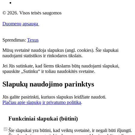
© 2026. Visos teisės saugomos
Duomenų apsauga
Sprendimas:
Texus
Mūsų svetainė naudoja slapukus (angl. cookies). Šie slapukai
naudojami statistikos ir rinkodaros tikslais.
Jei Jūs sutinkate, kad šiems tikslams būtų naudojami slapukai,
spauskite „Sutinku“ ir toliau naudokitės svetaine.
Slapukų naudojimo parinktys
Jūs galite pasirinkti, kuriuos slapukus leidžiate naudoti.
Plačiau apie slapukų ir privatumo politiką
.
Funkciniai slapukai (būtini)
Šie slapukai yra būtini, kad veiktų svetainė, ir negali būti išjungti.