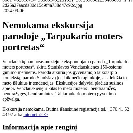
2024-09-06
Nemokama ekskursija
parodoje „Tarpukario moters
portretas“
Venclauskių namuose-muziejuje eksponuojama paroda „Tarpukario
moters portretas“, skirta Stanislavos Venclauskienės 150-osioms
gimimo metinėms. Paroda atkuria jos gyvenamojo laikotarpio
kontekstą, parodo Stanislavą jos laikmečio aplinkoje, atskleidžia to
meto iššūkius ir tendencijas. Ekskursijos dalyviai plačiau sužinos
apie S. Venclauskienę ir kitas to meto moteris –bendraamžes,
bendražyges, bendramintes. Tai tarpukario moterų gyvenimo
apžvalga.
Ekskursija nemokama. Būtina išansktinė registracija tel. +370 41 52
43 97 arba
internetu>>>
Informacija apie renginį