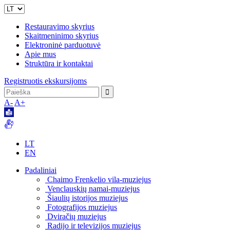
Restauravimo skyrius
Skaitmeninimo skyrius
Elektroninė parduotuvė
Apie mus
Struktūra ir kontaktai
Registruotis ekskursijoms
A-
A+
LT
EN
Padaliniai
Chaimo Frenkelio vila-muziejus
Venclauskių namai-muziejus
Šiaulių istorijos muziejus
Fotografijos muziejus
Dviračių muziejus
Radijo ir televizijos muziejus