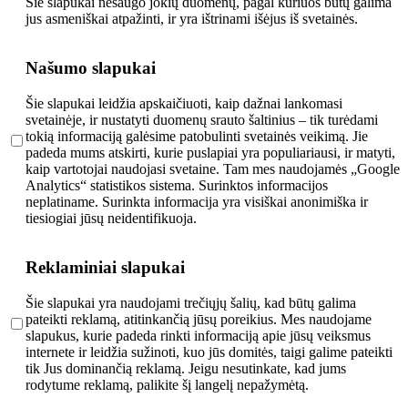
Šie slapukai nesaugo jokių duomenų, pagal kuriuos būtų galima
jus asmeniškai atpažinti, ir yra ištrinami išėjus iš svetainės.
Našumo slapukai
Šie slapukai leidžia apskaičiuoti, kaip dažnai lankomasi
svetainėje, ir nustatyti duomenų srauto šaltinius – tik turėdami
tokią informaciją galėsime patobulinti svetainės veikimą. Jie
padeda mums atskirti, kurie puslapiai yra populiariausi, ir matyti,
kaip vartotojai naudojasi svetaine. Tam mes naudojamės „Google
Analytics“ statistikos sistema. Surinktos informacijos
neplatiname. Surinkta informacija yra visiškai anonimiška ir
tiesiogiai jūsų neidentifikuoja.
Reklaminiai slapukai
Šie slapukai yra naudojami trečiųjų šalių, kad būtų galima
pateikti reklamą, atitinkančią jūsų poreikius. Mes naudojame
slapukus, kurie padeda rinkti informaciją apie jūsų veiksmus
internete ir leidžia sužinoti, kuo jūs domitės, taigi galime pateikti
tik Jus dominančią reklamą. Jeigu nesutinkate, kad jums
rodytume reklamą, palikite šį langelį nepažymėtą.