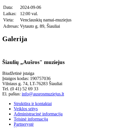
Data:
2024-09-06
Laikas:
12:00 val.
Vieta:
Venclauskių namai-muziejus
Adresas:
Vytauto g. 89, Šiauliai
Galerija
Šiaulių „Aušros" muziejus
Biudžetinė įstaiga
Įstaigos kodas: 190757036
Vilniaus g. 74, LT-76283 Šiauliai
Tel. (0 41) 52 69 33
El. paštas:
info@ausrosmuziejus.lt
Struktūra ir kontaktai
Veiklos sritys
Administracinė informacija
Teisinė informacija
Partnerystė