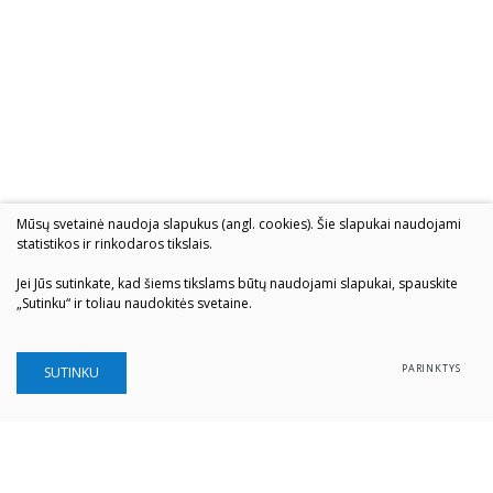
Mūsų svetainė naudoja slapukus (angl. cookies). Šie slapukai naudojami
statistikos ir rinkodaros tikslais.
Jei Jūs sutinkate, kad šiems tikslams būtų naudojami slapukai, spauskite
„Sutinku“ ir toliau naudokitės svetaine.
PARINKTYS
SUTINKU
Šiaulių „Aušros" muziejus