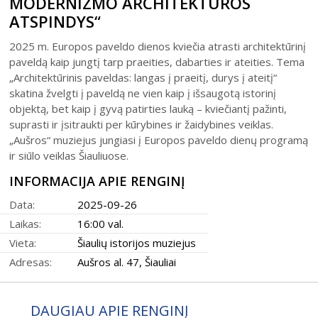
MODERNIZMO ARCHITEKTŪROS
Šiaulių istorijos muziejus
Fotografijos muziejaus ekspozicija
ATSPINDYS“
Šiuo metu veikiančios parodos
Fotografijos muziejus
Venclauskių namų-muziejaus ekspozicija
2025 m. Europos paveldo dienos kviečia atrasti architektūrinį
Kilnojamos parodos
Dviračių muziejus
Bilietų kainos
Chaimo Frenkelio vilos-muziejaus ekspozicij
paveldą kaip jungtį tarp praeities, dabarties ir ateities. Tema
Virtualiosios parodos
Radijo ir televizijos muziejus
„Architektūrinis paveldas: langas į praeitį, durys į ateitį“
Padalinių darbo laikas
Žaliūkių malūnininko sodybos-muziejaus eks
skatina žvelgti į paveldą ne vien kaip į išsaugotą istorinį
Vaikams
Parodų archyvas
Žaliūkių malūnininko sodyba-muziejus
Kainoraštis
Dviračių muziejaus ekspozicija
objektą, bet kaip į gyvą patirties lauką – kviečiantį pažinti,
Suaugusiesiems
Virtualios galerijos
Poeto Jovaro namas-muziejus
Rugpjūtis
2026
suprasti ir įsitraukti per kūrybines ir žaidybines veiklas.
Mano ir mūsų istorija
Radijo ir televizijos muziejaus ekspozicija
„Aušros“ muziejus jungiasi į Europos paveldo dienų programą
Šiaulių m. sav. kultūros krepšelis
PR
AN
TR
KE
PE
ŠE
SE
ir siūlo veiklas Šiauliuose.
Kultūros pasas
1
2
INFORMACIJA APIE RENGINĮ
Integruotos muziejinės pamokos
Data:
2025-09-26
3
4
5
6
7
8
9
Laikas:
16:00 val.
10
11
12
13
14
15
16
Vieta:
Šiaulių istorijos muziejus
Adresas:
Aušros al. 47, Šiauliai
17
18
19
20
21
22
23
24
25
26
27
28
29
30
DAUGIAU APIE RENGINĮ