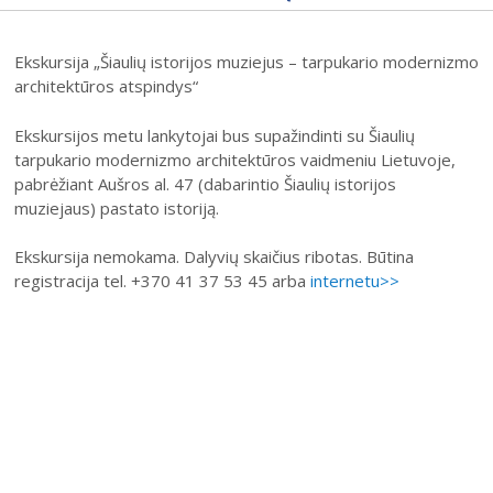
31
Ekskursija „Šiaulių istorijos muziejus – tarpukario modernizmo
architektūros atspindys“
Ekskursijos metu lankytojai bus supažindinti su Šiaulių
tarpukario modernizmo architektūros vaidmeniu Lietuvoje,
pabrėžiant Aušros al. 47 (dabarintio Šiaulių istorijos
2026 (XXIII festivalis)
muziejaus) pastato istoriją.
2025 (XXII festivalis)
Ekskursija nemokama. Dalyvių skaičius ribotas. Būtina
2024 (XXI festivalis)
registracija tel. +370 41 37 53 45 arba
internetu>>
2023 (XX festivalis)
2022 (XIX festivalis)
2021 (XVIII festivalis)
2020 (XVII festivalis)
2019 (XVI festivalis)
2018 (XV festivalis)