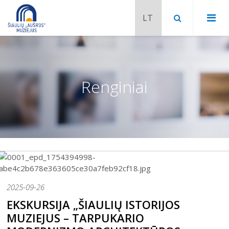
Renginiai
2025-09-26
Chaimo Frenkelio vila-muziejus
EKSKURSIJA „ŠIAULIŲ ISTORIJOS
Venclauskių namai-muziejus
MUZIEJUS – TARPUKARIO
Šiaulių istorijos muziejaus ekspozicija