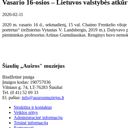
Vasario 16-osios – Lietuvos valstybės atk
2020-02-11
2020 m. vasario 16 d., sekmadienį, 15 val. Chaimo Frenkelio viloj
portretas“ (režisierius Vytautas V. Landsbergis, 2019 m.). Dalyvavo 
pirmininkas profesorius Arūnas Gumuliauskas. Renginys buvo nemo
Šiaulių „Aušros" muziejus
Biudžetinė įstaiga
Įstaigos kodas: 190757036
Vilniaus g. 74, LT-76283 Šiauliai
Tel. (0 41) 52 69 33
El. paštas:
info@ausrosmuziejus.lt
Struktūra ir kontaktai
Veiklos sritys
Administracinė informacija
Teisinė informacija
Partnerystė