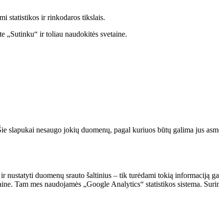
statistikos ir rinkodaros tikslais.
e „Sutinku“ ir toliau naudokitės svetaine.
. Šie slapukai nesaugo jokių duomenų, pagal kuriuos būtų galima jus asmeni
 ir nustatyti duomenų srauto šaltinius – tik turėdami tokią informaciją g
vetaine. Tam mes naudojamės „Google Analytics“ statistikos sistema. Suri