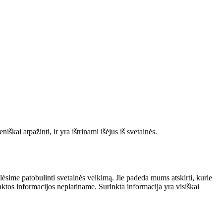
škai atpažinti, ir yra ištrinami išėjus iš svetainės.
alėsime patobulinti svetainės veikimą. Jie padeda mums atskirti, kurie
nktos informacijos neplatiname. Surinkta informacija yra visiškai