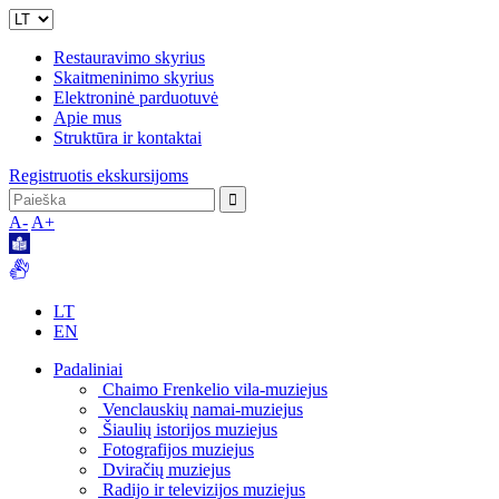
Restauravimo skyrius
Skaitmeninimo skyrius
Elektroninė parduotuvė
Apie mus
Struktūra ir kontaktai
Registruotis ekskursijoms
A-
A+
LT
EN
Padaliniai
Chaimo Frenkelio vila-muziejus
Venclauskių namai-muziejus
Šiaulių istorijos muziejus
Fotografijos muziejus
Dviračių muziejus
Radijo ir televizijos muziejus