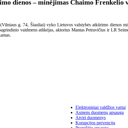
ūrimo dienos – minėjimas Chaimo Frenkelio v
e (Vilniaus g. 74, Šiauliai) vyko Lietuvos valstybės atkūrimo dienos
pagrindinio vaidmens atlikėjas, aktorius Mantas Petravičius ir LR Seimo
kamas.
Elektroniniai valdžios vartai
Asmens duomenų apsauga
Atviri duomenys
Korupcijos prevencija
Pranešėjų apsauga