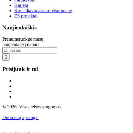
Karjera
Konsultavimasis su visuomene
ES projektai
Naujienlaiškis
Prenumeruokite mūsų
naujienlaiškį dabar!

Prisijunk ir tu!
© 2026. Visos teisės saugomos
Duomenų apsauga