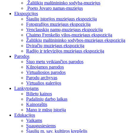
Žaliūkių malūnininko sodyba-muziejus
Poeto Jovaro namas-muziejus
Ekspozicijos
Šiaulių istorijos muziejaus ekspozicija
Fotografijos muziejaus ekspozicija
Venclauskių namų-muziejaus ekspozicija
Chaimo Frenkelio vilos-muziejaus ekspozicija
Žaliūkių malūnininko sodybos-muziejaus ekspozicija
Dviračių muziejaus ekspozicija
Radijo ir televizijos muziejaus ekspozicija
Parodos
Šiuo metu veikiančios parodos
Kilnojamos parodos
Virtualiosios parodos
Parodų archyvas
Virtualios galerijos
Lankytojams
Bilietų kainos
Padalinių darbo laikas
Kainoraštis
Mano ir mūsų istorija
Edukacijos
Vaikams
Suaugusiesiems
Šiaulių m. sav. kultūros krepšelis