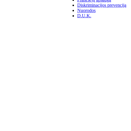
Diskriminacijos prevencija
Nuorodos
D.U.K.