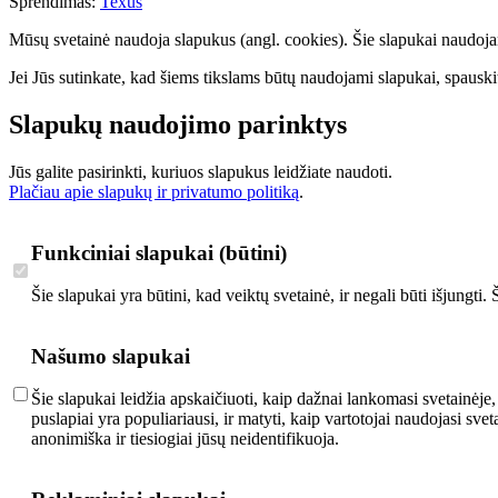
Sprendimas:
Texus
Mūsų svetainė naudoja slapukus (angl. cookies). Šie slapukai naudojami 
Jei Jūs sutinkate, kad šiems tikslams būtų naudojami slapukai, spauskit
Slapukų naudojimo parinktys
Jūs galite pasirinkti, kuriuos slapukus leidžiate naudoti.
Plačiau apie slapukų ir privatumo politiką
.
Funkciniai slapukai (būtini)
Šie slapukai yra būtini, kad veiktų svetainė, ir negali būti išjungti
Našumo slapukai
Šie slapukai leidžia apskaičiuoti, kaip dažnai lankomasi svetainėje,
puslapiai yra populiariausi, ir matyti, kaip vartotojai naudojasi s
anonimiška ir tiesiogiai jūsų neidentifikuoja.