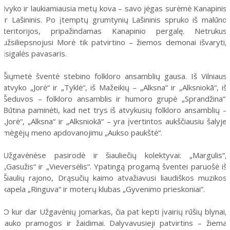
Įvyko ir laukiamiausia metų kova – savo jėgas surėmė Kanapinis
ir Lašininis. Po įtemptų grumtynių Lašininis spruko iš malūno
teritorijos, pripažindamas Kanapinio pergalę. Netrukus
užsiliepsnojusi Morė tik patvirtino – žiemos demonai išvaryti,
įsigalės pavasaris.
Šiųmetė šventė stebino folkloro ansamblių gausa. Iš Vilniaus
atvyko „Jorė“ ir „Tyklė“, iš Mažeikių – „Alksna“ ir „Alksniokā“, iš
Šeduvos – folkloro ansamblis ir humoro grupė „Sprandžina“.
Būtina paminėti, kad net trys iš atvykusių folkloro ansamblių –
„Jorė“, „Alksna“ ir „Alksniokā“ – yra įvertintos aukščiausiu šalyje
mėgėjų meno apdovanojimu „Aukso paukštė“.
Užgavėnėse pasirodė ir šiauliečių kolektyvai: „Margulis“,
„Gasužis“ ir „Vieversėlis“. Ypatingą progamą šventei paruošė iš
Šiaulių rajono, Drąsučių kaimo atvažiavusi liaudiškos muzikos
kapela „Ringuva“ ir moterų klubas „Gyvenimo prieskoniai“.
O kur dar Užgavėnių jomarkas, čia pat kepti įvairių rūšių blynai,
lauko pramogos ir žaidimai. Dalyvavusieji patvirtins – žiema