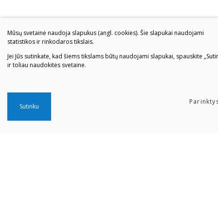
Mūsų svetainė naudoja slapukus (angl. cookies). Šie slapukai naudojami
statistikos ir rinkodaros tikslais.
Jei Jūs sutinkate, kad šiems tikslams būtų naudojami slapukai, spauskite „Suti
ir toliau naudokitės svetaine.
Parinkty
Sutinku