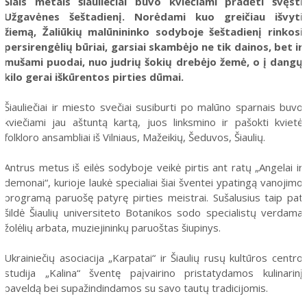
Šiais metais šiauliečiai buvo kviečiami pradėti švęsti
Užgavėnes šeštadienį. Norėdami kuo greičiau išvyti
žiemą, Žaliūkių malūnininko sodyboje šeštadienį rinkosi
persirengėlių būriai, garsiai skambėjo ne tik dainos, bet ir
mušami puodai, nuo judrių šokių drebėjo žemė, o į dangų
kilo gerai iškūrentos pirties dūmai.
Šiauliečiai ir miesto svečiai susiburti po malūno sparnais buvo
kviečiami jau aštuntą kartą, juos linksmino ir pašokti kvietė
folkloro ansambliai iš Vilniaus, Mažeikių, Šeduvos, Šiaulių.
Antrus metus iš eilės sodyboje veikė pirtis ant ratų „Angelai ir
demonai“, kurioje laukė specialiai šiai šventei ypatingą vanojimo
programą paruošę patyrę pirties meistrai. Sušalusius taip pat
šildė Šiaulių universiteto Botanikos sodo specialistų verdama
žolėlių arbata, muziejininkų paruoštas šiupinys.
Ukrainiečių asociacija „Karpatai“ ir Šiaulių rusų kultūros centro
studija „Kalina“ šventę paįvairino pristatydamos kulinarinį
paveldą bei supažindindamos su savo tautų tradicijomis.