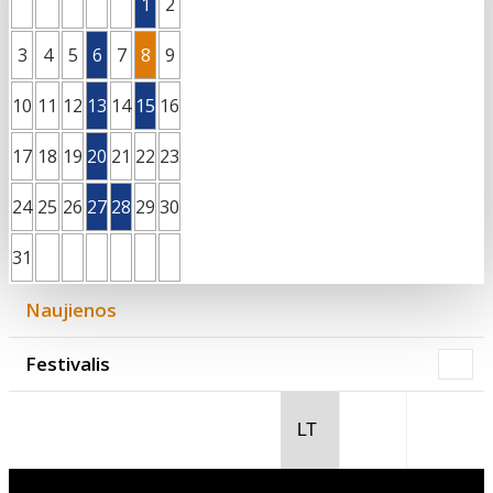
Kultūros pasas
1
2
Rugpjūtis
2026
Integruotos muziejinės pamokos
3
4
5
6
7
8
9
10
11
12
13
14
15
16
17
18
19
20
21
22
23
24
25
26
27
28
29
30
31
Naujienos
Festivalis
2026 (XXIII festivalis)
2025 (XXII festivalis)