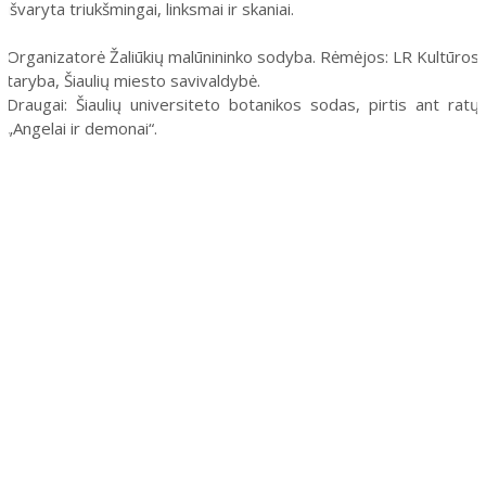
išvaryta triukšmingai, linksmai ir skaniai.
Organizatorė Žaliūkių malūnininko sodyba. Rėmėjos: LR Kultūros
taryba, Šiaulių miesto savivaldybė.
Draugai: Šiaulių universiteto botanikos sodas, pirtis ant ratų
„Angelai ir demonai“.