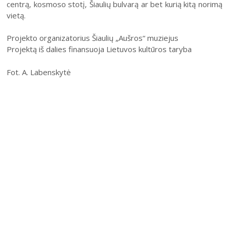
centrą, kosmoso stotį, Šiaulių bulvarą ar bet kurią kitą norimą
vietą.
Projekto organizatorius Šiaulių „Aušros“ muziejus
Projektą iš dalies finansuoja Lietuvos kultūros taryba
2026 (XXIII festivalis)
Fot. A. Labenskytė
2025 (XXII festivalis)
2024 (XXI festivalis)
2023 (XX festivalis)
2022 (XIX festivalis)
2021 (XVIII festivalis)
2020 (XVII festivalis)
2019 (XVI festivalis)
2018 (XV festivalis)
2004–2017 m. festivalis