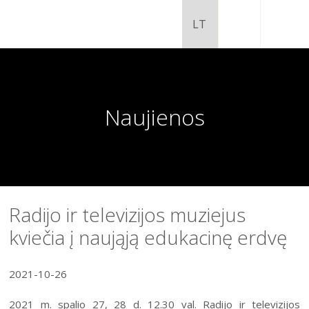
Naujienos
Radijo ir televizijos muziejus
kviečia į naująją edukacinę erdvę
Chaimo Frenkelio vila-muziejus
Venclauskių namai-muziejus
2021-10-26
Šiaulių istorijos muziejaus ekspozicija
Šiaulių istorijos muziejus
2021 m. spalio 27, 28 d. 12.30 val. Radijo ir televizijos
Fotografijos muziejaus ekspozicija