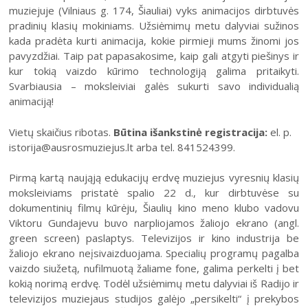
Šiuo metu veikiančios parodos
Fotografijos muziejus
muziejuje (Vilniaus g. 174, Šiauliai) vyks animacijos dirbtuvės
Venclauskių namų-muziejaus ekspozicija
pradinių klasių mokiniams. Užsiėmimų metu dalyviai sužinos
Kilnojamos parodos
Dviračių muziejus
kada pradėta kurti animacija, kokie pirmieji mums žinomi jos
Bilietų kainos
Chaimo Frenkelio vilos-muziejaus ekspozicij
Virtualiosios parodos
Radijo ir televizijos muziejus
pavyzdžiai. Taip pat papasakosime, kaip gali atgyti piešinys ir
Padalinių darbo laikas
Žaliūkių malūnininko sodybos-muziejaus eks
kur tokią vaizdo kūrimo technologiją galima pritaikyti.
Vaikams
Parodų archyvas
Žaliūkių malūnininko sodyba-muziejus
Svarbiausia – moksleiviai galės sukurti savo individualią
Kainoraštis
Dviračių muziejaus ekspozicija
Suaugusiesiems
Virtualios galerijos
Poeto Jovaro namas-muziejus
animaciją!
Mano ir mūsų istorija
Radijo ir televizijos muziejaus ekspozicija
PR
AN
Šiaulių m. sav. kultūros krepšelis
TR
KE
PE
ŠE
SE
Vietų skaičius ribotas.
Būtina išankstinė registracija:
el. p.
1
2
Kultūros pasas
istorija@ausrosmuziejus.lt arba tel. 841524399.
Rugpjūtis
2026
Integruotos muziejinės pamokos
3
4
5
6
7
8
9
Pirmą kartą naująją edukacijų erdvę muziejus vyresnių klasių
moksleiviams pristatė spalio 22 d., kur dirbtuvėse su
10
11
12
13
14
15
16
dokumentinių filmų kūrėju, Šiaulių kino meno klubo vadovu
Viktoru Gundajevu buvo narpliojamos žaliojo ekrano (angl.
17
18
19
20
21
22
23
green screen) paslaptys. Televizijos ir kino industrija be
žaliojo ekrano neįsivaizduojama. Specialių programų pagalba
24
25
26
27
28
29
30
vaizdo siužetą, nufilmuotą žaliame fone, galima perkelti į bet
kokią norimą erdvę. Todėl užsiėmimų metu dalyviai iš Radijo ir
31
televizijos muziejaus studijos galėjo „persikelti“ į prekybos