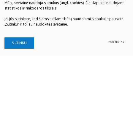
Mūsų svetainė naudoja slapukus (angl. cookies). Šie slapukai naudojami
statistikos ir rinkodaros tikslais.
Jei Jūs sutinkate, kad šiems tikslams būtų naudojami slapukai, spauskite
„Sutinku“ ir toliau naudokitės svetaine.
PARINKTYS
SUTINKU
Šiaulių „Aušros" muziejus
Biudžetinė įstaiga
Įstaigos kodas: 190757036
Vilniaus g. 74, LT-76283 Šiauliai
Tel. (0 41) 52 69 33
El. paštas:
info@ausrosmuziejus.lt
Struktūra ir kontaktai
Veiklos sritys
Administracinė informacija