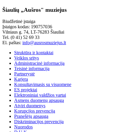
Šiaulių „Aušros" muziejus
Biudžetinė įstaiga
Įstaigos kodas: 190757036
Vilniaus g. 74, LT-76283 Šiauliai
Tel. (0 41) 52 69 33
El. paštas:
info@ausrosmuziejus.lt
Struktūra ir kontaktai
Veiklos sritys
Administracinė informacija
Teisinė informacija
Partnerystė
Karjera
Konsultavimasis su visuomene
ES projektai
Elektroniniai valdžios vartai
Asmens duomenų apsauga
Atviri duomenys
Korupcijos prevencija
Pranešėjų apsauga
Diskriminacijos prevencija
Nuorodos