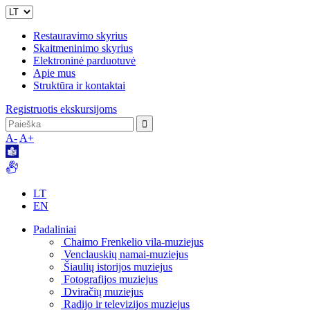
Restauravimo skyrius
Skaitmeninimo skyrius
Elektroninė parduotuvė
Apie mus
Struktūra ir kontaktai
Registruotis ekskursijoms
A-
A+
LT
EN
Padaliniai
Chaimo Frenkelio vila-muziejus
Venclauskių namai-muziejus
Šiaulių istorijos muziejus
Fotografijos muziejus
Dviračių muziejus
Radijo ir televizijos muziejus