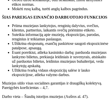
etikos normas.
Mokėti rusų kalbą, turėti anglų kalbos pagrindus.
ŠIAS PAREIGAS EINANČIO DARBUOTOJO FUNKCIJOS
Priima muziejaus lankytojus, renginių dalyvius, svečius,
klientus, partnerius, laikantis svečių priėmimo etiketo.
Suteikia informaciją apie muziejų, ekspozicijas, parodas,
renginius ir teikiamas paslaugas.
Užtikrina eksponatų, esančių paskirtose saugoti ekspozicinėse
patalpose, apsaugą.
Esant poreikiui, atlieka kasininko darbą: parduoda muziejaus
lankymo bilietus, prekiauja leidiniais ir suvenyrais, atsiskaito
už parduotus bilietus, leidinius muziejaus buhalterijai, veda
lankytojų apskaitą.
Užtikrina tvarką vidaus ekspozicijų salėse ir lauko
ekspozicijose, atlieka valymo darbus.
Muziejus siūlo visas socialines garantijas ir draugišką kolektyvą.
Pareigybės koeficientas – 4,7.
Darbo vieta – Šiaulių istorijos muziejus (Aušros al. 47).