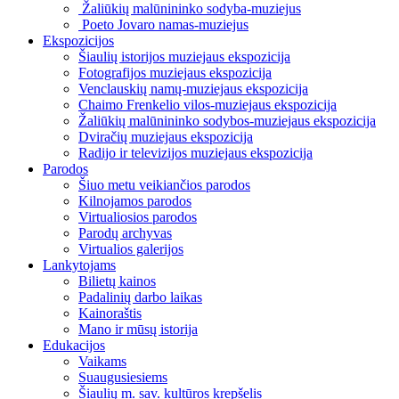
Žaliūkių malūnininko sodyba-muziejus
Poeto Jovaro namas-muziejus
Ekspozicijos
Šiaulių istorijos muziejaus ekspozicija
Fotografijos muziejaus ekspozicija
Venclauskių namų-muziejaus ekspozicija
Chaimo Frenkelio vilos-muziejaus ekspozicija
Žaliūkių malūnininko sodybos-muziejaus ekspozicija
Dviračių muziejaus ekspozicija
Radijo ir televizijos muziejaus ekspozicija
Parodos
Šiuo metu veikiančios parodos
Kilnojamos parodos
Virtualiosios parodos
Parodų archyvas
Virtualios galerijos
Lankytojams
Bilietų kainos
Padalinių darbo laikas
Kainoraštis
Mano ir mūsų istorija
Edukacijos
Vaikams
Suaugusiesiems
Šiaulių m. sav. kultūros krepšelis