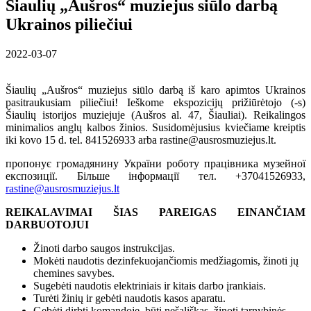
Šiaulių „Aušros“ muziejus siūlo darbą
Ukrainos piliečiui
2022-03-07
Šiaulių „Aušros“ muziejus siūlo darbą iš karo apimtos Ukrainos
pasitraukusiam piliečiui! Ieškome ekspozicijų prižiūrėtojo (-s)
Šiaulių istorijos muziejuje (Aušros al. 47, Šiauliai). Reikalingos
minimalios anglų kalbos žinios. Susidomėjusius kviečiame kreiptis
iki kovo 15 d. tel. 841526933 arba rastine@ausrosmuziejus.lt.
пропонує громадянину України роботу працівникa музейної
експозиції. Більше інформації тел. +37041526933,
rastine@ausrosmuziejus.lt
REIKALAVIMAI ŠIAS PAREIGAS EINANČIAM
DARBUOTOJUI
Žinoti darbo saugos instrukcijas.
Mokėti naudotis dezinfekuojančiomis medžiagomis, žinoti jų
chemines savybes.
Sugebėti naudotis elektriniais ir kitais darbo įrankiais.
Turėti žinių ir gebėti naudotis kasos aparatu.
Gebėti dirbti komandoje, būti nešališkas, žinoti tarnybinės