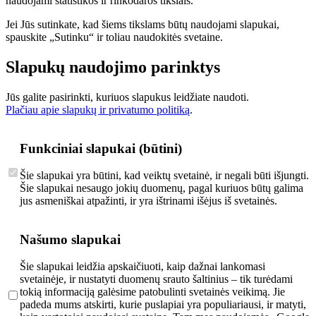
naudojami statistikos ir rinkodaros tikslais.
Jei Jūs sutinkate, kad šiems tikslams būtų naudojami slapukai,
spauskite „Sutinku“ ir toliau naudokitės svetaine.
Slapukų naudojimo parinktys
Jūs galite pasirinkti, kuriuos slapukus leidžiate naudoti.
Plačiau apie slapukų ir privatumo politiką
.
Funkciniai slapukai (būtini)
Šie slapukai yra būtini, kad veiktų svetainė, ir negali būti išjungti.
Šie slapukai nesaugo jokių duomenų, pagal kuriuos būtų galima
jus asmeniškai atpažinti, ir yra ištrinami išėjus iš svetainės.
Našumo slapukai
Šie slapukai leidžia apskaičiuoti, kaip dažnai lankomasi
svetainėje, ir nustatyti duomenų srauto šaltinius – tik turėdami
tokią informaciją galėsime patobulinti svetainės veikimą. Jie
padeda mums atskirti, kurie puslapiai yra populiariausi, ir matyti,