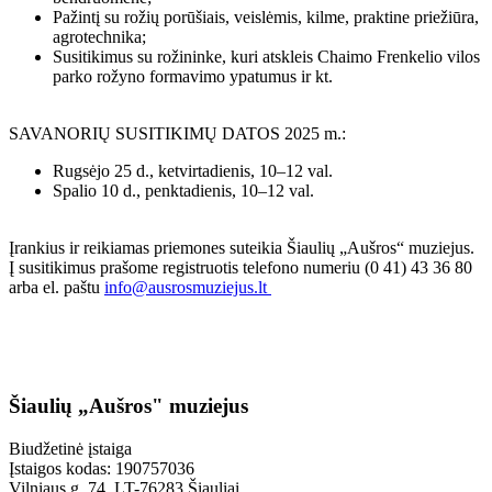
Pažintį su rožių porūšiais, veislėmis, kilme, praktine priežiūra,
agrotechnika;
Susitikimus su rožininke, kuri atskleis Chaimo Frenkelio vilos
parko rožyno formavimo ypatumus ir kt.
SAVANORIŲ SUSITIKIMŲ DATOS 2025 m.:
Rugsėjo 25 d., ketvirtadienis, 10–12 val.
Spalio 10 d., penktadienis, 10–12 val.
Įrankius ir reikiamas priemones suteikia Šiaulių „Aušros“ muziejus.
Į susitikimus prašome registruotis telefono numeriu (0 41) 43 36 80
arba el. paštu
info@ausrosmuziejus.lt
Šiaulių „Aušros" muziejus
Biudžetinė įstaiga
Įstaigos kodas: 190757036
Vilniaus g. 74, LT-76283 Šiauliai