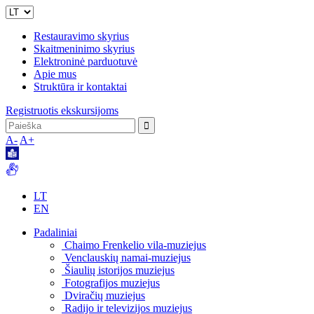
Restauravimo skyrius
Skaitmeninimo skyrius
Elektroninė parduotuvė
Apie mus
Struktūra ir kontaktai
Registruotis ekskursijoms
A-
A+
LT
EN
Padaliniai
Chaimo Frenkelio vila-muziejus
Venclauskių namai-muziejus
Šiaulių istorijos muziejus
Fotografijos muziejus
Dviračių muziejus
Radijo ir televizijos muziejus