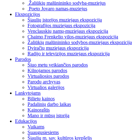
Žaliūkių malūnininko sodyba-muziejus
Poeto Jovaro namas-muziejus
Ekspozicijos
Šiaulių istorijos muziejaus ekspozicija
Fotografijos muziejaus ekspozicija
Venclauskių namų-muziejaus ekspozicija
Chaimo Frenkelio vilos-muziejaus ekspozicija
Žaliūkių malūnininko sodybos-muziejaus ekspozicija
Dviračių muziejaus ekspozicija
Radijo ir televizijos muziejaus ekspozicija
Parodos
Šiuo metu veikiančios parodos
Kilnojamos parodos
Virtualiosios parodos
Parodų archyvas
Virtualios galerijos
Lankytojams
Bilietų kainos
Padalinių darbo laikas
Kainoraštis
Mano ir mūsų istorija
Edukacijos
Vaikams
Suaugusiesiems
Šiaulių m. sav. kultūros krepšelis