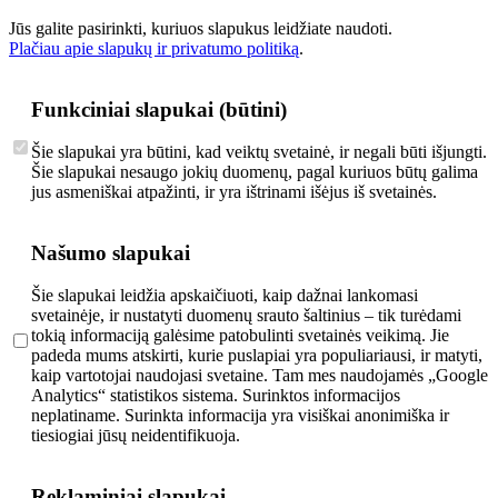
Jūs galite pasirinkti, kuriuos slapukus leidžiate naudoti.
Plačiau apie slapukų ir privatumo politiką
.
Funkciniai slapukai (būtini)
Šie slapukai yra būtini, kad veiktų svetainė, ir negali būti išjungti.
Šie slapukai nesaugo jokių duomenų, pagal kuriuos būtų galima
jus asmeniškai atpažinti, ir yra ištrinami išėjus iš svetainės.
Našumo slapukai
Šie slapukai leidžia apskaičiuoti, kaip dažnai lankomasi
svetainėje, ir nustatyti duomenų srauto šaltinius – tik turėdami
tokią informaciją galėsime patobulinti svetainės veikimą. Jie
padeda mums atskirti, kurie puslapiai yra populiariausi, ir matyti,
kaip vartotojai naudojasi svetaine. Tam mes naudojamės „Google
Analytics“ statistikos sistema. Surinktos informacijos
neplatiname. Surinkta informacija yra visiškai anonimiška ir
tiesiogiai jūsų neidentifikuoja.
Reklaminiai slapukai