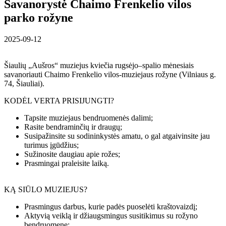
Savanorystė Chaimo Frenkelio vilos
parko rožyne
2025-09-12
Šiaulių „Aušros“ muziejus kviečia rugsėjo–spalio mėnesiais
savanoriauti Chaimo Frenkelio vilos-muziejaus rožyne (Vilniaus g.
74, Šiauliai).
KODĖL VERTA PRISIJUNGTI?
Tapsite muziejaus bendruomenės dalimi;
Rasite bendraminčių ir draugų;
Susipažinsite su sodininkystės amatu, o gal atgaivinsite jau
turimus įgūdžius;
Sužinosite daugiau apie rožes;
Prasmingai praleisite laiką.
KĄ SIŪLO MUZIEJUS?
Prasmingus darbus, kurie padės puoselėti kraštovaizdį;
Aktyvią veiklą ir džiaugsmingus susitikimus su rožyno
bendruomene;