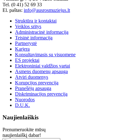
Tel. (0 41) 52 69 33
El. paštas:
info@ausrosmuziejus.lt
Struktūra ir kontaktai
Veiklos sritys
Administracinė informacija
Teisinė informacija
Partnerystė
Karjera
Konsultavimasis su visuomene
ES projektai
Elektroniniai valdžios vartai
Asmens duomenų apsauga
Atviri duomenys
Korupcijos prevencija
Pranešėjų apsauga
Diskriminacijos prevencija
Nuorodos
D.U.K.
Naujienlaiškis
Prenumeruokite mūsų
naujienlaiškį dabar!