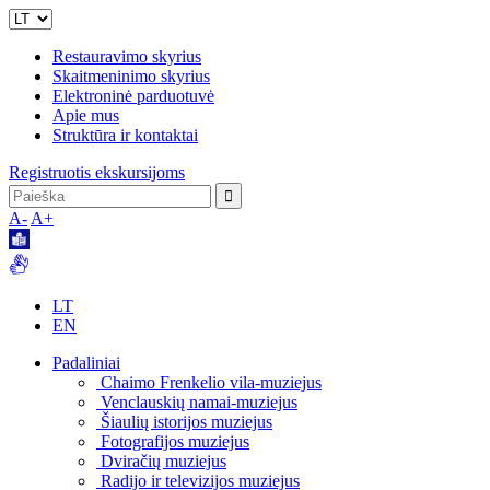
Restauravimo skyrius
Skaitmeninimo skyrius
Elektroninė parduotuvė
Apie mus
Struktūra ir kontaktai
Registruotis ekskursijoms
A-
A+
LT
EN
Padaliniai
Chaimo Frenkelio vila-muziejus
Venclauskių namai-muziejus
Šiaulių istorijos muziejus
Fotografijos muziejus
Dviračių muziejus
Radijo ir televizijos muziejus