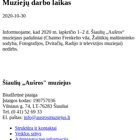
Muziejų darbo laikas
2020-10-30
Informuojame, kad 2020 m. lapkričio 1–2 d. Šiaulių „Aušros“
muziejaus padaliniai (Chaimo Frenkelio vila, Žaliūkių malūnininko
sodyba, Fotografijos, Dviračių, Radijo ir televizijos muziejai)
nedirbs.
Šiaulių „Aušros" muziejus
Biudžetinė įstaiga
Įstaigos kodas: 190757036
Vilniaus g. 74, LT-76283 Šiauliai
Tel. (0 41) 52 69 33
El. paštas:
info@ausrosmuziejus.lt
Struktūra ir kontaktai
Veiklos sritys
Administracinė informacija