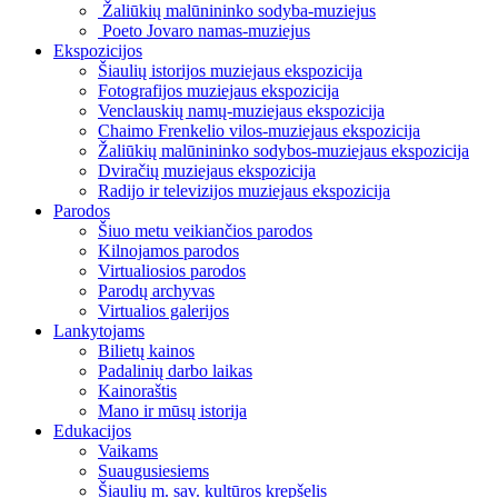
Žaliūkių malūnininko sodyba-muziejus
Poeto Jovaro namas-muziejus
Ekspozicijos
Šiaulių istorijos muziejaus ekspozicija
Fotografijos muziejaus ekspozicija
Venclauskių namų-muziejaus ekspozicija
Chaimo Frenkelio vilos-muziejaus ekspozicija
Žaliūkių malūnininko sodybos-muziejaus ekspozicija
Dviračių muziejaus ekspozicija
Radijo ir televizijos muziejaus ekspozicija
Parodos
Šiuo metu veikiančios parodos
Kilnojamos parodos
Virtualiosios parodos
Parodų archyvas
Virtualios galerijos
Lankytojams
Bilietų kainos
Padalinių darbo laikas
Kainoraštis
Mano ir mūsų istorija
Edukacijos
Vaikams
Suaugusiesiems
Šiaulių m. sav. kultūros krepšelis