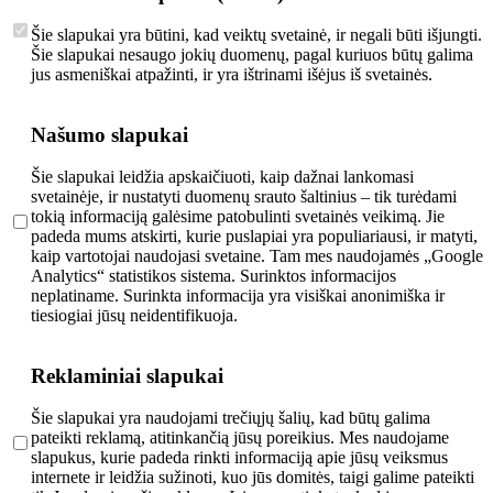
Šie slapukai yra būtini, kad veiktų svetainė, ir negali būti išjungti.
Šie slapukai nesaugo jokių duomenų, pagal kuriuos būtų galima
jus asmeniškai atpažinti, ir yra ištrinami išėjus iš svetainės.
Našumo slapukai
Šie slapukai leidžia apskaičiuoti, kaip dažnai lankomasi
svetainėje, ir nustatyti duomenų srauto šaltinius – tik turėdami
tokią informaciją galėsime patobulinti svetainės veikimą. Jie
padeda mums atskirti, kurie puslapiai yra populiariausi, ir matyti,
kaip vartotojai naudojasi svetaine. Tam mes naudojamės „Google
Analytics“ statistikos sistema. Surinktos informacijos
neplatiname. Surinkta informacija yra visiškai anonimiška ir
tiesiogiai jūsų neidentifikuoja.
Reklaminiai slapukai
Šie slapukai yra naudojami trečiųjų šalių, kad būtų galima
pateikti reklamą, atitinkančią jūsų poreikius. Mes naudojame
slapukus, kurie padeda rinkti informaciją apie jūsų veiksmus
internete ir leidžia sužinoti, kuo jūs domitės, taigi galime pateikti