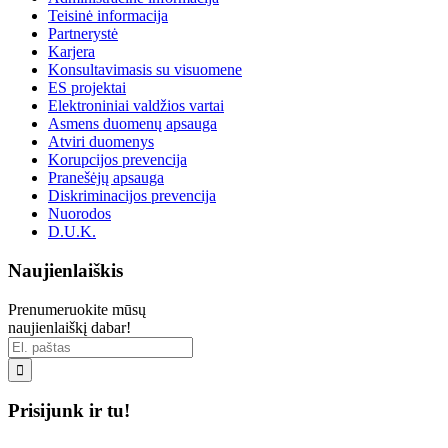
Teisinė informacija
Partnerystė
Karjera
Konsultavimasis su visuomene
ES projektai
Elektroniniai valdžios vartai
Asmens duomenų apsauga
Atviri duomenys
Korupcijos prevencija
Pranešėjų apsauga
Diskriminacijos prevencija
Nuorodos
D.U.K.
Naujienlaiškis
Prenumeruokite mūsų
naujienlaiškį dabar!

Prisijunk ir tu!