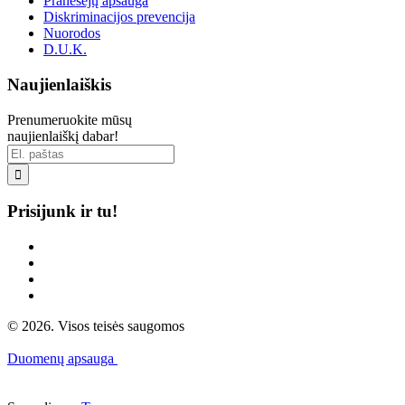
Pranešėjų apsauga
Diskriminacijos prevencija
Nuorodos
D.U.K.
Naujienlaiškis
Prenumeruokite mūsų
naujienlaiškį dabar!

Prisijunk ir tu!
© 2026. Visos teisės saugomos
Duomenų apsauga