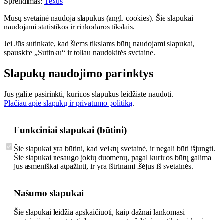
Sprendimas:
Texus
Mūsų svetainė naudoja slapukus (angl. cookies). Šie slapukai
naudojami statistikos ir rinkodaros tikslais.
Jei Jūs sutinkate, kad šiems tikslams būtų naudojami slapukai,
spauskite „Sutinku“ ir toliau naudokitės svetaine.
Slapukų naudojimo parinktys
Jūs galite pasirinkti, kuriuos slapukus leidžiate naudoti.
Plačiau apie slapukų ir privatumo politiką
.
Funkciniai slapukai (būtini)
Šie slapukai yra būtini, kad veiktų svetainė, ir negali būti išjungti.
Šie slapukai nesaugo jokių duomenų, pagal kuriuos būtų galima
jus asmeniškai atpažinti, ir yra ištrinami išėjus iš svetainės.
Našumo slapukai
Šie slapukai leidžia apskaičiuoti, kaip dažnai lankomasi