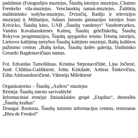
padaliniai (Fotografijos muziejus, Šiaulių istorijos muziejus, Chaimo
Frenkelio vila-muziejus, Venclauskių namai-muziejus, Žaliūkių
malūnininko sodyba-muziejus, Dviračių, Radijo ir televizijos
muziejai) ir Militarijos, Juliaus Janonio gimnazijos istorijos Jono
Krivicko, Šiaulių kino, UAB „Šiaulių vandenys“ Vandentvarkos,
Vandos Kavaliauskienės Katinų, Šiaulių geležinkelių, Šiaulių
Rekyvos progimnazijos, Šiaulių apygardos teismo Teismų istorijos,
Lietuvos kalėjimų tarnybos Šiaulių kalėjimo muziejai, Baltų kultūros
pažinimo centras „Baltų kelias, Šiaulių dailės galerija, Dailininko
Gerardo Bagdonavičiaus namas.
Fot. Edvardas Tamošiūnas, Kristina Steponavičiūtė, Lina Jočienė,
Justė CIdilina-Galdikienė, Jolita Kirkilaitė, Artūras Šinkevičius,
Edita Aleksandravičienė, Viktorija Mišeikienė
Organizatorius – Šiaulių „Aušros“ muziejus
Rėmėja: Šiaulių miesto savivaldybė
Informaciniai rėmėjai: žiniasklaidos grupė „Etaplius“, dienraštis
„Šiaulių kraštas“
Draugai: Busturas, Šiaulių turizmo informacijos centras, restoranas
„Bleu de Frenkel“