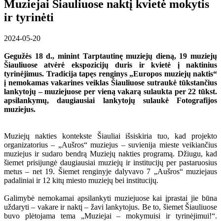
Muziejai Šiauliuose naktį kvietė mokytis
ir tyrinėti
2024-05-20
Gegužės 18 d., minint
Tarptautinę muziejų dieną, 19 muziejų
Šiauliuose atvėrė ekspozicijų duris ir kvietė į naktinius
tyrinėjimus. Tradicija tapęs renginys „Europos muziejų naktis“
į nemokamas vakarines veiklas Šiauliuose sutraukė tūkstančius
lankytojų – muziejuose per vieną vakarą sulaukta per 22 tūkst.
apsilankymų, daugiausiai lankytojų sulaukė Fotografijos
muziejus.
Muziejų nakties kontekste Šiauliai išsiskiria tuo, kad projekto
organizatorius – „Aušros“ muziejus – suvienija mieste veikiančius
muziejus ir sudaro bendrą Muziejų nakties programą. Džiugu, kad
šiemet prisijungė daugiausiai muziejų ir institucijų per pastaruosius
metus – net 19. Šiemet renginyje dalyvavo 7 „Aušros“ muziejaus
padaliniai ir 12 kitų miesto muziejų bei institucijų.
Galimybė nemokamai apsilankyti muziejuose kai įprastai jie būna
uždaryti – vakare ir naktį – žavi lankytojus. Be to, šiemet Šiauliuose
buvo plėtojama tema „Muziejai – mokymuisi ir tyrinėjimui!“.