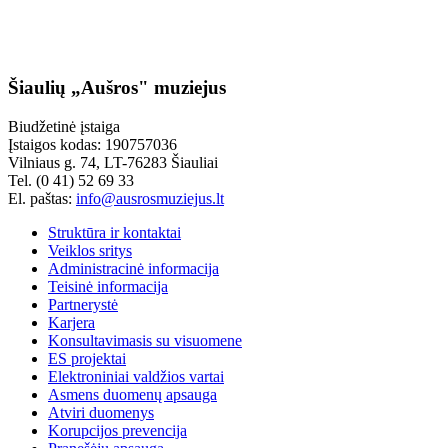
Šiaulių „Aušros" muziejus
Biudžetinė įstaiga
Įstaigos kodas: 190757036
Vilniaus g. 74, LT-76283 Šiauliai
Tel. (0 41) 52 69 33
El. paštas:
info@ausrosmuziejus.lt
Struktūra ir kontaktai
Veiklos sritys
Administracinė informacija
Teisinė informacija
Partnerystė
Karjera
Konsultavimasis su visuomene
ES projektai
Elektroniniai valdžios vartai
Asmens duomenų apsauga
Atviri duomenys
Korupcijos prevencija