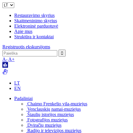
Restauravimo skyrius
Skaitmeninimo skyrius
Elektroninė parduotuvė
Apie mus
Struktūra ir kontaktai
Registruotis ekskursijoms
A-
A+
LT
EN
Padaliniai
Chaimo Frenkelio vila-muziejus
Venclauskių namai-muziejus
Šiaulių istorijos muziejus
Fotografijos muziejus
Dviračių muziejus
Radijo ir televizijos muziejus