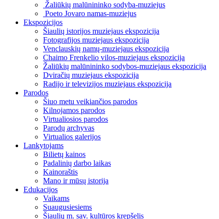
Žaliūkių malūnininko sodyba-muziejus
Poeto Jovaro namas-muziejus
Ekspozicijos
Šiaulių istorijos muziejaus ekspozicija
Fotografijos muziejaus ekspozicija
Venclauskių namų-muziejaus ekspozicija
Chaimo Frenkelio vilos-muziejaus ekspozicija
Žaliūkių malūnininko sodybos-muziejaus ekspozicija
Dviračių muziejaus ekspozicija
Radijo ir televizijos muziejaus ekspozicija
Parodos
Šiuo metu veikiančios parodos
Kilnojamos parodos
Virtualiosios parodos
Parodų archyvas
Virtualios galerijos
Lankytojams
Bilietų kainos
Padalinių darbo laikas
Kainoraštis
Mano ir mūsų istorija
Edukacijos
Vaikams
Suaugusiesiems
Šiaulių m. sav. kultūros krepšelis