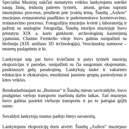
Specialiai Muziejų nakčiai numatytos veiklos lankytojams suteikė
naujų žinių, leidusių patiems tyrinėti, atrasti, geriau suprasti
muziejinius procesus, prisiliesti prie įvairių temų. Šiaulių „Aušros“
muziejaus restauratoriai paaiškino ir pademonstravo konservavimo,
restauravimo procesus, Fotografijos muziejus kvietė į laboratoriją ir
pažintį su analogine fotografija, Šiaulių istorijos muziejuje buvo
pristatyta XIX a. kario ginkluotė, archeologinių kasinėjimų
ypatumai, Chaimo Frenkelio viloje buvo galima susipažinti su
litofanija (XIX amžiaus 3D technologija), Venclauskių namuose –
monetų paslaptimis ir kt.
Lankytojai taip pat buvo kviečiami ir patys tyrinėti muziejų
ekspozicijas ir parodas, susipažinti su čia saugomais eksponatais,
pasiklausyti gidų pasakojimų. Lankytojų laukė ir vakarinės
edukacijos ir ekskursijos, muzikiniai jaunimo grupių pasirodymai ir
kitos veiklos.
Bendradarbiaujant su „Busturas“ ir Šiaulių miesto savivaldybe, buvo
prailgintas viešojo transporto maršrutų darbo laikas. Tad muziejus
buvo galima pasiekti viešuoju transportu ir po to patogiai grįžti
namo.
Suvaldyti lankytojų srautus padėjo būrys savanorių.
Lankytojams ekspozicijų duris atvėrė: Šiaulių „Aušros“ muziejaus