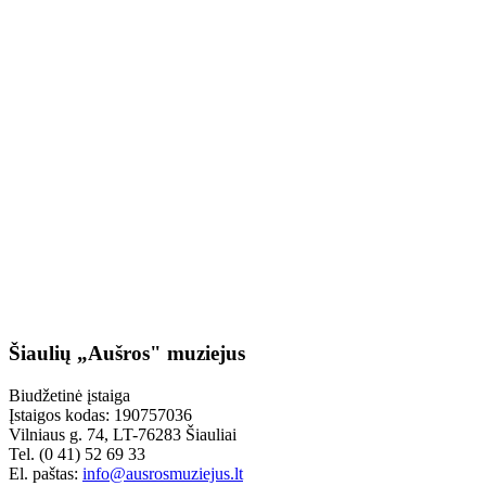
Šiaulių „Aušros" muziejus
Biudžetinė įstaiga
Įstaigos kodas: 190757036
Vilniaus g. 74, LT-76283 Šiauliai
Tel. (0 41) 52 69 33
El. paštas:
info@ausrosmuziejus.lt