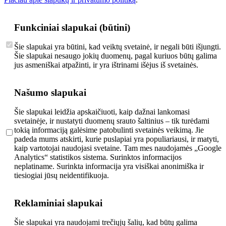
Funkciniai slapukai (būtini)
Šie slapukai yra būtini, kad veiktų svetainė, ir negali būti išjungti.
Šie slapukai nesaugo jokių duomenų, pagal kuriuos būtų galima
jus asmeniškai atpažinti, ir yra ištrinami išėjus iš svetainės.
Našumo slapukai
Šie slapukai leidžia apskaičiuoti, kaip dažnai lankomasi
svetainėje, ir nustatyti duomenų srauto šaltinius – tik turėdami
tokią informaciją galėsime patobulinti svetainės veikimą. Jie
padeda mums atskirti, kurie puslapiai yra populiariausi, ir matyti,
kaip vartotojai naudojasi svetaine. Tam mes naudojamės „Google
Analytics“ statistikos sistema. Surinktos informacijos
neplatiname. Surinkta informacija yra visiškai anonimiška ir
tiesiogiai jūsų neidentifikuoja.
Reklaminiai slapukai
Šie slapukai yra naudojami trečiųjų šalių, kad būtų galima