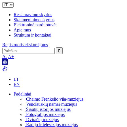
Restauravimo skyrius
Skaitmeninimo skyrius
Elektroninė parduotuvė
Apie mus
Struktūra ir kontaktai
Registruotis ekskursijoms
A-
A+
LT
EN
Padaliniai
Chaimo Frenkelio vila-muziejus
Venclauskių namai-muziejus
Šiaulių istorijos muziejus
Fotografijos muziejus
Dviračių muziejus
Radijo ir televizijos muziejus