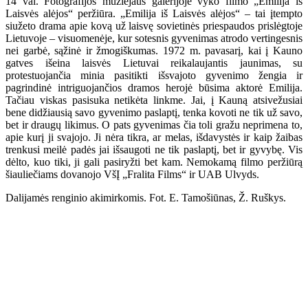
14 val. Fotografijos muziejaus galerijoje vyko filmo „Emilija iš
Laisvės alėjos“ peržiūra. „Emilija iš Laisvės alėjos“ – tai įtempto
siužeto drama apie kovą už laisvę sovietinės priespaudos prislėgtoje
Lietuvoje – visuomenėje, kur sotesnis gyvenimas atrodo vertingesnis
nei garbė, sąžinė ir žmogiškumas. 1972 m. pavasarį, kai į Kauno
gatves išeina laisvės Lietuvai reikalaujantis jaunimas, su
protestuojančia minia pasitikti išsvajoto gyvenimo žengia ir
pagrindinė intriguojančios dramos herojė būsima aktorė Emilija.
Tačiau viskas pasisuka netikėta linkme. Jai, į Kauną atsivežusiai
bene didžiausią savo gyvenimo paslaptį, tenka kovoti ne tik už savo,
bet ir draugų likimus. O pats gyvenimas čia toli gražu neprimena to,
apie kurį ji svajojo. Ji nėra tikra, ar melas, išdavystės ir kaip žaibas
trenkusi meilė padės jai išsaugoti ne tik paslaptį, bet ir gyvybę. Vis
dėlto, kuo tiki, ji gali pasiryžti bet kam. Nemokamą filmo peržiūrą
šiauliečiams dovanojo VšĮ „Fralita Films“ ir UAB Ulvyds.
Dalijamės renginio akimirkomis. Fot. E. Tamošiūnas, Ž. Ruškys.