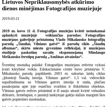
Lietuvos Nepriklausomybės atkūrimo
dienos minėjimas Fotografijos muziejuje
2019-03-11
2019 m. kovo 11 d. Fotografijos muziejus kvietė nemokamai
aplankyti muziejuje veikiančias parodas: Fotografijos
muziejaus galerijoje pristatomą Vlado Mikalausko fotografijų
parodą „Šiauliai, Vilniaus gatvė“ iš parodų ciklo „Šiaulių
albumas“, skirto miesto gyvenimo refleksijai, ir muziejaus
studijoje paskutinę savaitę eksponuojamą Mindaugo
Meškausko ferotipų parodą „Amžinas atvaizdas“.
Šventinę nuotaiką palaikė Fotografijos muziejaus erdvėse vykusi
įvairi kūrybinė veikla. Edukaciniame centre buvo pristatytas V.
Mikalausko parodą papildantis 2003 m. sukurtas laidų ciklas
„Įdomioji Šiaulių istorija. Vilniaus gatvė“. 1,5 val. videocikle
supažindinama su Vilniaus gatvės istorija ir raida, plačiau
pasakojama apie joje esančius svarbius ir išskirtinius objektus.
Vilniaus gatvės erdves prisiminti ir iš naujo atrasti kvietė virtualios
dėlionės, žemėlapiai, o jaunieji lankytojai galėjo dažais marginti šios
gatvės popierines nuotraukas.