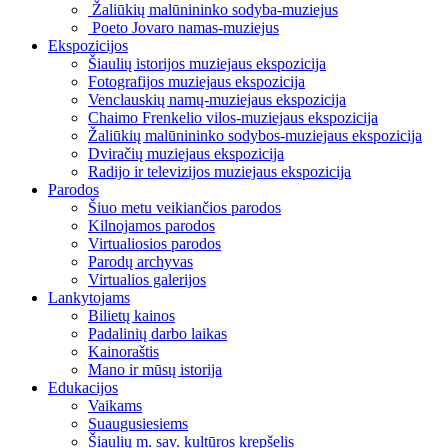
Žaliūkių malūnininko sodyba-muziejus
Poeto Jovaro namas-muziejus
Ekspozicijos
Šiaulių istorijos muziejaus ekspozicija
Fotografijos muziejaus ekspozicija
Venclauskių namų-muziejaus ekspozicija
Chaimo Frenkelio vilos-muziejaus ekspozicija
Žaliūkių malūnininko sodybos-muziejaus ekspozicija
Dviračių muziejaus ekspozicija
Radijo ir televizijos muziejaus ekspozicija
Parodos
Šiuo metu veikiančios parodos
Kilnojamos parodos
Virtualiosios parodos
Parodų archyvas
Virtualios galerijos
Lankytojams
Bilietų kainos
Padalinių darbo laikas
Kainoraštis
Mano ir mūsų istorija
Edukacijos
Vaikams
Suaugusiesiems
Šiaulių m. sav. kultūros krepšelis