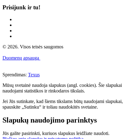
Prisijunk ir tu!
© 2026. Visos teisės saugomos
Duomenų apsauga
Sprendimas:
Texus
Mūsų svetainė naudoja slapukus (angl. cookies). Šie slapukai
naudojami statistikos ir rinkodaros tikslais.
Jei Jūs sutinkate, kad šiems tikslams būtų naudojami slapukai,
spauskite „Sutinku“ ir toliau naudokitės svetaine.
Slapukų naudojimo parinktys
Jūs galite pasirinkti, kuriuos slapukus leidžiate naudoti.
Plačiau apie slapukų ir privatumo politiką
.