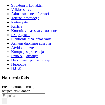
Struktūra ir kontaktai
Veiklos sritys
Administracinė informacija
Teisinė informacija
Partnerystė
Karjera
Konsultavimasis su visuomene
ES projektai
Elektroniniai valdžios vartai
Asmens duomenų apsauga
Atviri duomenys
Korupcijos prevencija
Pranešėjų apsauga
Diskriminacijos prevencija
Nuorodos
D.U.K.
Naujienlaiškis
Prenumeruokite mūsų
naujienlaiškį dabar!
