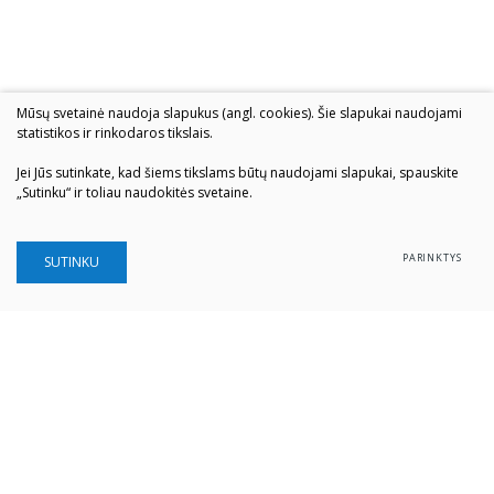
Mūsų svetainė naudoja slapukus (angl. cookies). Šie slapukai naudojami
statistikos ir rinkodaros tikslais.
Jei Jūs sutinkate, kad šiems tikslams būtų naudojami slapukai, spauskite
„Sutinku“ ir toliau naudokitės svetaine.
PARINKTYS
SUTINKU
Šiaulių „Aušros" muziejus
Biudžetinė įstaiga
Įstaigos kodas: 190757036
Vilniaus g. 74, LT-76283 Šiauliai
Tel. (0 41) 52 69 33
El. paštas:
info@ausrosmuziejus.lt