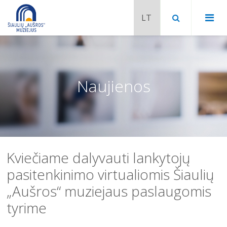
Naujienos
Kviečiame dalyvauti lankytojų
pasitenkinimo virtualiomis Šiaulių
„Aušros“ muziejaus paslaugomis
Chaimo Frenkelio vila-muziejus
tyrime
Venclauskių namai-muziejus
Šiaulių istorijos muziejaus ekspozicija