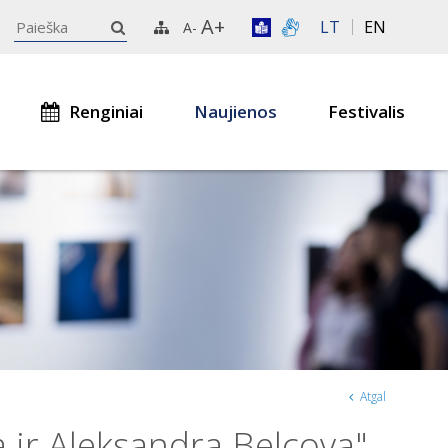
A+
LT
EN
A-
Renginiai
Naujienos
Festivalis
Atgal
 ir Aleksandra Belcova"