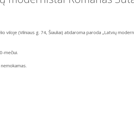
elio viloje (Vilniaus g. 74, Šiauliai) atidaroma paroda „Latvių mode
0-mečiui.
ys nemokamas.