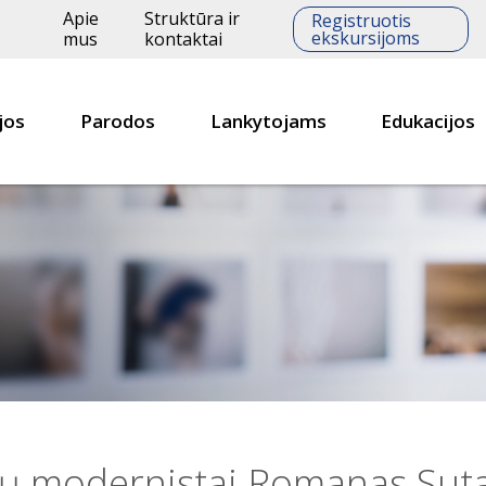
Apie
Struktūra ir
Registruotis
ekskursijoms
mus
kontaktai
jos
Parodos
Lankytojams
Edukacijos
ų modernistai Romanas Suta