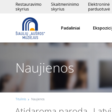
Restauravimo
Skaitmeninimo
Elektroninė
skyrius
skyrius
parduotuvė
Padaliniai
Ekspozici
Naujienos
Titulinis
Naujienos
Atidaroma paroda „Latvi