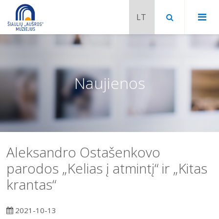
Naujienos
Aleksandro Ostašenkovo
parodos „Kelias į atmintį“ ir „Kitas
krantas“
Chaimo Frenkelio vila-muziejus
Venclauskių namai-muziejus
2021-10-13
Šiaulių istorijos muziejaus ekspozicija