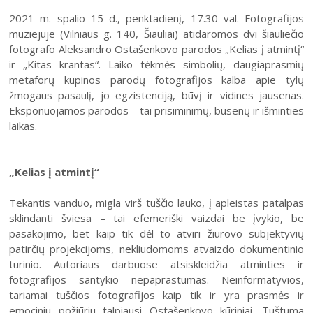
Šiaulių istorijos muziejus
Fotografijos muziejaus ekspozicija
2021 m. spalio 15 d., penktadienį, 17.30 val. Fotografijos
Šiuo metu veikiančios parodos
Fotografijos muziejus
muziejuje (Vilniaus g. 140, Šiauliai) atidaromos dvi šiauliečio
Venclauskių namų-muziejaus ekspozicija
Kilnojamos parodos
Dviračių muziejus
fotografo Aleksandro Ostašenkovo parodos „Kelias į atmintį“
Bilietų kainos
Chaimo Frenkelio vilos-muziejaus ekspozicij
ir „Kitas krantas“. Laiko tėkmės simbolių, daugiaprasmių
Virtualiosios parodos
Radijo ir televizijos muziejus
metaforų kupinos parodų fotografijos kalba apie tylų
Padalinių darbo laikas
Žaliūkių malūnininko sodybos-muziejaus eks
Vaikams
Parodų archyvas
Žaliūkių malūnininko sodyba-muziejus
žmogaus pasaulį, jo egzistenciją, būvį ir vidines jausenas.
Kainoraštis
Dviračių muziejaus ekspozicija
Eksponuojamos parodos – tai prisiminimų, būsenų ir išminties
Suaugusiesiems
Virtualios galerijos
Poeto Jovaro namas-muziejus
Rugpjūtis
2026
laikas.
Mano ir mūsų istorija
Radijo ir televizijos muziejaus ekspozicija
Šiaulių m. sav. kultūros krepšelis
PR
AN
TR
KE
PE
ŠE
SE
Kultūros pasas
„Kelias į atmintį“
1
2
Integruotos muziejinės pamokos
Tekantis vanduo, migla virš tuščio lauko, į apleistas patalpas
3
4
5
6
7
8
9
sklindanti šviesa – tai efemeriški vaizdai be įvykio, be
10
11
12
13
14
15
16
pasakojimo, bet kaip tik dėl to atviri žiūrovo subjektyvių
patirčių projekcijoms, nekliudomoms atvaizdo dokumentinio
17
18
19
20
21
22
23
turinio. Autoriaus darbuose atsiskleidžia atminties ir
fotografijos santykio nepaprastumas. Neinformatyvios,
24
25
26
27
28
29
30
tariamai tuščios fotografijos kaip tik ir yra prasmės ir
emociniu požiūriu talpiausi Ostašenkovo kūriniai. Tuštuma