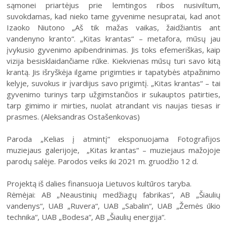
sąmonei priartėjus prie lemtingos ribos nusiviltum,
2004–2017 m. festivalis
suvokdamas, kad nieko tame gyvenime nesupratai, kad anot
Izaoko Niutono „Aš tik mažas vaikas, žaidžiantis ant
vandenyno kranto“. „Kitas krantas“ – metafora, mūsų jau
įvykusio gyvenimo apibendrinimas. Jis toks efemeriškas, kaip
vizija besisklaidančiame rūke. Kiekvienas mūsų turi savo kitą
krantą. Jis išryškėja ilgame prigimties ir tapatybės atpažinimo
kelyje, suvokus ir įvardijus savo prigimtį. „Kitas krantas“ – tai
gyvenimo turinys tarp užgimstančios ir sukauptos patirties,
tarp gimimo ir mirties, nuolat atrandant vis naujas tiesas ir
prasmes. (Aleksandras Ostašenkovas)
Paroda „Kelias į atmintį“ eksponuojama Fotografijos
muziejaus galerijoje, „Kitas krantas“ – muziejaus mažojoje
parodų salėje. Parodos veiks iki 2021 m. gruodžio 12 d.
Projektą iš dalies finansuoja Lietuvos kultūros taryba.
Rėmėjai: AB „Neaustinių medžiagų fabrikas“, AB „Šiaulių
vandenys“, UAB „Ruvera“, UAB „Sabalin“, UAB „Žemės ūkio
technika“, UAB „Bodesa“, AB „Šiaulių energija“.