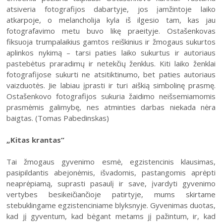
31
atsiveria fotografijos dabartyje, jos įamžintoje laiko
atkarpoje, o melancholija kyla iš ilgesio tam, kas jau
fotografavimo metu buvo likę praeityje. Ostašenkovas
fiksuoja trumpalaikius gamtos reiškinius ir žmogaus sukurtos
aplinkos nykimą – tarsi paties laiko sukurtus ir autoriaus
pastebėtus praradimų ir netekčių ženklus. Kiti laiko ženklai
fotografijose sukurti ne atsitiktinumo, bet paties autoriaus
2026 (XXIII festivalis)
vaizduotės. Jie labiau įprasti ir turi aiškią simbolinę prasmę.
Ostašenkovo fotografijos sukuria žaidimo neišsemiamomis
2025 (XXII festivalis)
prasmėmis galimybę, nes atminties darbas niekada nėra
2024 (XXI festivalis)
baigtas. (Tomas Pabedinskas)
2023 (XX festivalis)
„Kitas krantas“
2022 (XIX festivalis)
Tai žmogaus gyvenimo esmė, egzistencinis klausimas,
2021 (XVIII festivalis)
pasipildantis abejonėmis, išvadomis, pastangomis aprėpti
2020 (XVII festivalis)
neaprėpiamą, suprasti pasaulį ir save, įvardyti gyvenimo
vertybes besikeičiančioje patirtyje, mums skirtame
2019 (XVI festivalis)
stebuklingame egzistenciniame blyksnyje. Gyvenimas duotas,
2018 (XV festivalis)
kad jį gyventum, kad bėgant metams jį pažintum, ir, kad