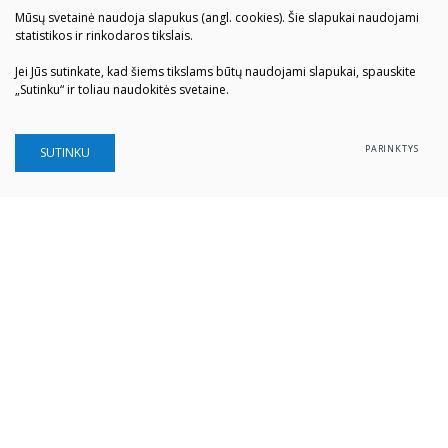
Mūsų svetainė naudoja slapukus (angl. cookies). Šie slapukai naudojami
statistikos ir rinkodaros tikslais.
Jei Jūs sutinkate, kad šiems tikslams būtų naudojami slapukai, spauskite
„Sutinku“ ir toliau naudokitės svetaine.
PARINKTYS
SUTINKU
Šiaulių „Aušros" muziejus
Biudžetinė įstaiga
Įstaigos kodas: 190757036
Vilniaus g. 74, LT-76283 Šiauliai
Tel. (0 41) 52 69 33
El. paštas:
info@ausrosmuziejus.lt
Struktūra ir kontaktai
Veiklos sritys