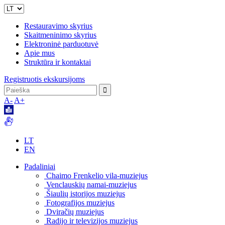
Restauravimo skyrius
Skaitmeninimo skyrius
Elektroninė parduotuvė
Apie mus
Struktūra ir kontaktai
Registruotis ekskursijoms
A-
A+
LT
EN
Padaliniai
Chaimo Frenkelio vila-muziejus
Venclauskių namai-muziejus
Šiaulių istorijos muziejus
Fotografijos muziejus
Dviračių muziejus
Radijo ir televizijos muziejus