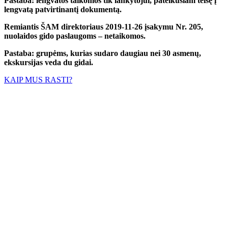
Pastaba: lengvatos taikomos tik lankytojui, pateikusiam teisę į
lengvatą patvirtinantį dokumentą.
Remiantis ŠAM direktoriaus 2019-11-26 įsakymu Nr. 205,
nuolaidos gido paslaugoms – netaikomos.
Pastaba: grupėms, kurias sudaro daugiau nei 30 asmenų,
ekskursijas veda du gidai.
KAIP MUS RASTI?