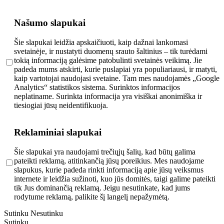
Našumo slapukai
Šie slapukai leidžia apskaičiuoti, kaip dažnai lankomasi
svetainėje, ir nustatyti duomenų srauto šaltinius – tik turėdami
tokią informaciją galėsime patobulinti svetainės veikimą. Jie
padeda mums atskirti, kurie puslapiai yra populiariausi, ir matyti,
kaip vartotojai naudojasi svetaine. Tam mes naudojamės „Google
Analytics“ statistikos sistema. Surinktos informacijos
neplatiname. Surinkta informacija yra visiškai anonimiška ir
tiesiogiai jūsų neidentifikuoja.
Reklaminiai slapukai
Šie slapukai yra naudojami trečiųjų šalių, kad būtų galima
pateikti reklamą, atitinkančią jūsų poreikius. Mes naudojame
slapukus, kurie padeda rinkti informaciją apie jūsų veiksmus
internete ir leidžia sužinoti, kuo jūs domitės, taigi galime pateikti
tik Jus dominančią reklamą. Jeigu nesutinkate, kad jums
rodytume reklamą, palikite šį langelį nepažymėtą.
Sutinku
Nesutinku
Sutinku