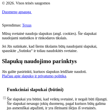
© 2026. Visos teisės saugomos
Duomenų apsauga
Sprendimas:
Texus
Mūsų svetainė naudoja slapukus (angl. cookies). Šie slapukai
naudojami statistikos ir rinkodaros tikslais.
Jei Jūs sutinkate, kad šiems tikslams būtų naudojami slapukai,
spauskite „Sutinku“ ir toliau naudokitės svetaine.
Slapukų naudojimo parinktys
Jūs galite pasirinkti, kuriuos slapukus leidžiate naudoti.
Plačiau apie slapukų ir privatumo politiką
.
Funkciniai slapukai (būtini)
Šie slapukai yra būtini, kad veiktų svetainė, ir negali būti išjungti.
Šie slapukai nesaugo jokių duomenų, pagal kuriuos būtų galima
jus asmeniškai atpažinti, ir yra ištrinami išėjus iš svetainės.