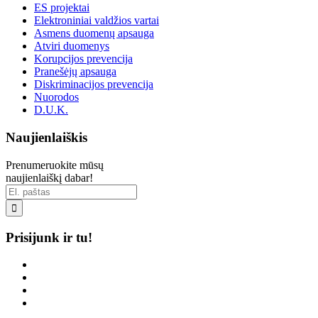
ES projektai
Elektroniniai valdžios vartai
Asmens duomenų apsauga
Atviri duomenys
Korupcijos prevencija
Pranešėjų apsauga
Diskriminacijos prevencija
Nuorodos
D.U.K.
Naujienlaiškis
Prenumeruokite mūsų
naujienlaiškį dabar!

Prisijunk ir tu!