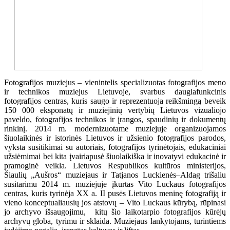
Fotografijos muziejus – vienintelis specializuotas fotografijos meno
ir technikos muziejus Lietuvoje, svarbus daugiafunkcinis
fotografijos centras, kuris saugo ir reprezentuoja reikšmingą beveik
150 000 eksponatų ir muziejinių vertybių Lietuvos vizualiojo
paveldo, fotografijos technikos ir įrangos, spaudinių ir dokumentų
rinkinį. 2014 m. modernizuotame muziejuje organizuojamos
šiuolaikinės ir istorinės Lietuvos ir užsienio fotografijos parodos,
vyksta susitikimai su autoriais, fotografijos tyrinėtojais, edukaciniai
užsiėmimai bei kita įvairiapusė šiuolaikiška ir inovatyvi edukacinė ir
pramoginė veikla. Lietuvos Respublikos kultūros ministerijos,
Šiaulių „Aušros“ muziejaus ir Tatjanos Luckienės–Aldag trišaliu
susitarimu 2014 m. muziejuje įkurtas Vito Luckaus fotografijos
centras, kuris tyrinėja XX a. II pusės Lietuvos meninę fotografiją ir
vieno konceptualiausių jos atstovų – Vito Luckaus kūrybą, rūpinasi
jo archyvo išsaugojimu, kitų šio laikotarpio fotografijos kūrėjų
archyvų globa, tyrimu ir sklaida. Muziejaus lankytojams, turintiems