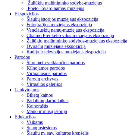
Žaliūkių malūnininko sodyba-muziejus
Poeto Jovaro namas-muziejus
Ekspozicijos
Šiaulių istorijos muziejaus ekspozicija
Fotografijos muziejaus ekspozicija
Venclauskių namų-muziejaus ekspozicija
Chaimo Frenkelio vilos-muziejaus ekspozicija
Žaliūkių malūnininko sodybos-muziejaus ekspozicija
Dviračių muziejaus ekspozicija
Radijo ir televizijos muziejaus ekspozicija
Parodos
Šiuo metu veikiančios parodos
Kilnojamos parodos
Virtualiosios parodos
Parodų archyvas
Virtualios galerijos
Lankytojams
Bilietų kainos
Padalinių darbo laikas
Kainoraštis
Mano ir mūsų istorija
Edukacijos
Vaikams
Suaugusiesiems
Šiaulių m. sav. kultūros krepšelis