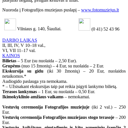
judėjimo negalią, įrengtas keltuvas ir liftas.
Nuoroda į Fotografijos muziejaus puslapį –
www.fotomuziejus.lt
Vilniaus g. 140, Šiauliai.
(0 41) 52 43 96
DARBO LAIKAS
II, III, IV, V 10–18 val.,
VI, VII 11–17 val.
KAINOS
Bilietas
– 5 Eur (su nuolaida – 2,50 Eur).
Grupėms
(nuo 15 žmonių) – 4 Eur, su nuolaida – 2 Eur.
Ekskursija su gidu
(iki 30 žmonių) – 20 Eur, nuolaidos
netaikomos.*
Audiogido paslauga yra nemokama.
* – Užsisakant ekskursijas taip pat reikia įsigyti lankymo bilietą.
Terasos lankymas
– 1 Eur, su nuolaida – 0,50 Eur.
Ikimokyklinio amžiaus vaikams
– nemokamai.
Vestuvių ceremonija Fotografijos muziejuje
(iki 2 val.) – 250
Eur.
Vestuvių ceremonija Fotografijos muziejaus stogo terasoje
– 200
Eur.
Vestuvių, krikštynų, gimtadienių ir kitų asmeninių švenčių 2