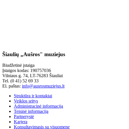
Šiaulių „Aušros" muziejus
Biudžetinė įstaiga
Įstaigos kodas: 190757036
Vilniaus g. 74, LT-76283 Šiauliai
Tel. (0 41) 52 69 33
El. paštas:
info@ausrosmuziejus.lt
Struktūra ir kontaktai
Veiklos sritys
Administracinė informacija
Teisinė informacija
Partnerystė
Karjera
Konsultavimasis su visuomene