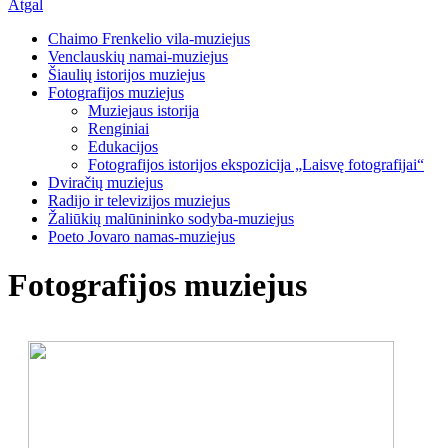
Atgal
Chaimo Frenkelio vila-muziejus
Venclauskių namai-muziejus
Šiaulių istorijos muziejus
Fotografijos muziejus
Muziejaus istorija
Renginiai
Edukacijos
Fotografijos istorijos ekspozicija „Laisvę fotografijai“
Dviračių muziejus
Radijo ir televizijos muziejus
Žaliūkių malūnininko sodyba-muziejus
Poeto Jovaro namas-muziejus
Fotografijos muziejus