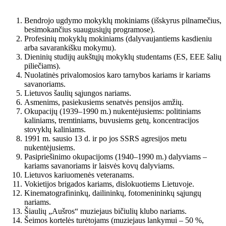
Bendrojo ugdymo mokyklų mokiniams (išskyrus pilnamečius,
besimokančius suaugusiųjų programose).
Profesinių mokyklų mokiniams (dalyvaujantiems kasdieniu
arba savarankišku mokymu).
Dieninių studijų aukštųjų mokyklų studentams (ES, EEE šalių
piliečiams).
Nuolatinės privalomosios karo tarnybos kariams ir kariams
savanoriams.
Lietuvos šaulių sąjungos nariams.
Asmenims, pasiekusiems senatvės pensijos amžių.
Okupacijų (1939–1990 m.) nukentėjusiems: politiniams
kaliniams, tremtiniams, buvusiems getų, koncentracijos
stovyklų kaliniams.
1991 m. sausio 13 d. ir po jos SSRS agresijos metu
nukentėjusiems.
Pasipriešinimo okupacijoms (1940–1990 m.) dalyviams –
kariams savanoriams ir laisvės kovų dalyviams.
Lietuvos kariuomenės veteranams.
Vokietijos brigados kariams, dislokuotiems Lietuvoje.
Kinematografininkų, dailininkų, fotomenininkų sąjungų
nariams.
Šiaulių „Aušros“ muziejaus bičiulių klubo nariams.
Šeimos kortelės turėtojams (muziejaus lankymui – 50 %,