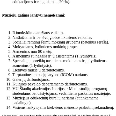
edukacijoms ir renginiams – 20 %).
Muziejų galima lankyti nemokamai:
Ikimokyklinio amžiaus vaikams.
Našlaičiams ir be tėvų globos likusiems vaikams.
Socialiai remtinų šeimų mokinių grupėms (pateikus sąrašą).
Mokytojams, lydintiems mokinių grupes.
Asmenims nuo 80 metų.
Asmenims su negalia ir jų asistentams (1 lydintysis).
Specialiųjų poreikių turintiems mokiniams ir jų lydintiems
asmenims (1 lydintysis).
Lietuvos muziejų darbuotojams.
Tarptautinės muziejų tarybos (ICOM) nariams.
Galerijų darbuotojams.
Kultūros paveldo departamento darbuotojams.
VU Šiaulių akademijos Istorijos ir Menų studijų programų
studentams bei dėstytojams, vedantiems paskaitas muziejuje.
Muziejaus edukacinių būrelių nariams (atitinkamame
padalinyje).
Visiems lankytojams kiekvieno mėnesio paskutinį sekmadienį.