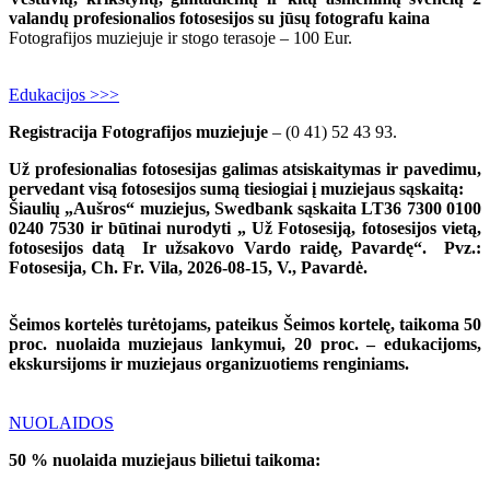
valandų profesionalios fotosesijos su jūsų fotografu kaina
Fotografijos muziejuje ir stogo terasoje – 100 Eur.
Edukacijos >>>
Registracija
Fotografijos muziejuje
– (0 41) 52 43 93.
Už profesionalias fotosesijas galimas atsiskaitymas ir pavedimu,
pervedant visą fotosesijos sumą tiesiogiai į muziejaus sąskaitą:
Šiaulių „Aušros“ muziejus, Swedbank sąskaita LT36 7300 0100
0240 7530 ir būtinai nurodyti „ Už Fotosesiją, fotosesijos vietą,
fotosesijos datą Ir užsakovo Vardo raidę, Pavardę“. Pvz.:
Fotosesija, Ch. Fr. Vila, 2026-08-15, V., Pavardė.
Šeimos kortelės turėtojams, pateikus Šeimos kortelę, taikoma 50
proc. nuolaida muziejaus lankymui, 20 proc. – edukacijoms,
ekskursijoms ir muziejaus organizuotiems renginiams.
NUOLAIDOS
50 % nuolaida muziejaus bilietui taikoma: