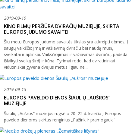
2019-09-19
KINO FILMŲ PERŽIŪRA DVIRAČIŲ MUZIEJUJE, SKIRTA
EUROPOS JUDUMO SAVAITEI
Šių metų Europos judumo savaitės tikslas yra atkreipti dėmesį į
saugų vaikščiojimą ir važiavimą dviračiu bei naudą mūsų
sveikatai ir aplinkai. Vaikščiojimas ir važiavimas dviračiu, padeda
išlaikyti sveiką širdį ir kūną. Tyrimai rodo, kad dviratininkai
vidutiniškai gyvena dvejus metus ilgiau nei...
2019-09-13
EUROPOS PAVELDO DIENOS ŠIAULIŲ „AUŠROS“
MUZIEJUJE
Šiaulių „Aušros“ muziejus rugsėjo 20–22 d. kviečia į Europos
paveldo dienoms skirtus renginius „Pažink ir pramogauk!“