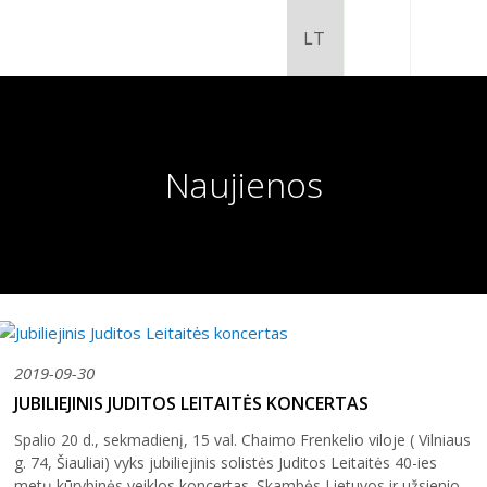
Naujienos
2019-09-30
Chaimo Frenkelio vila-muziejus
JUBILIEJINIS JUDITOS LEITAITĖS KONCERTAS
Venclauskių namai-muziejus
Spalio 20 d., sekmadienį, 15 val. Chaimo Frenkelio viloje ( Vilniaus
Šiaulių istorijos muziejaus ekspozicija
g. 74, Šiauliai) vyks jubiliejinis solistės Juditos Leitaitės 40-ies
Šiaulių istorijos muziejus
Fotografijos muziejaus ekspozicija
metų kūrybinės veiklos koncertas. Skambės Lietuvos ir užsienio