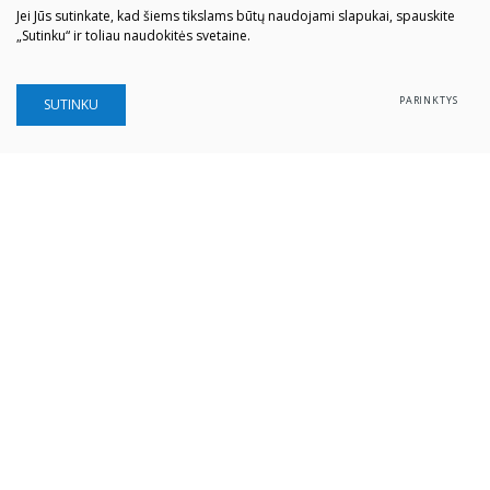
Jei Jūs sutinkate, kad šiems tikslams būtų naudojami slapukai, spauskite
„Sutinku“ ir toliau naudokitės svetaine.
PARINKTYS
SUTINKU
Šiaulių „Aušros" muziejus
Biudžetinė įstaiga
Įstaigos kodas: 190757036
Vilniaus g. 74, LT-76283 Šiauliai
Tel. (0 41) 52 69 33
El. paštas:
info@ausrosmuziejus.lt
Struktūra ir kontaktai
Veiklos sritys
Administracinė informacija
Teisinė informacija
Partnerystė