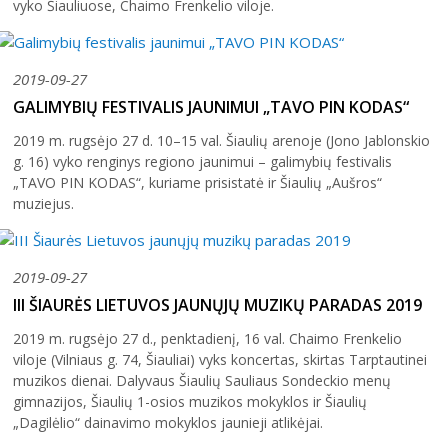
vyko Šiauliuose, Chaimo Frenkelio viloje.
2019-09-27
GALIMYBIŲ FESTIVALIS JAUNIMUI „TAVO PIN KODAS“
2026 (XXIII festivalis)
2019 m. rugsėjo 27 d. 10–15 val. Šiaulių arenoje (Jono Jablonskio
2025 (XXII festivalis)
g. 16) vyko renginys regiono jaunimui – galimybių festivalis
„TAVO PIN KODAS“, kuriame prisistatė ir Šiaulių „Aušros“
2024 (XXI festivalis)
muziejus.
2023 (XX festivalis)
2022 (XIX festivalis)
2019-09-27
2021 (XVIII festivalis)
III ŠIAURĖS LIETUVOS JAUNŲJŲ MUZIKŲ PARADAS 2019
2020 (XVII festivalis)
2019 m. rugsėjo 27 d., penktadienį, 16 val. Chaimo Frenkelio
2019 (XVI festivalis)
viloje (Vilniaus g. 74, Šiauliai) vyks koncertas, skirtas Tarptautinei
muzikos dienai. Dalyvaus Šiaulių Sauliaus Sondeckio menų
2018 (XV festivalis)
gimnazijos, Šiaulių 1-osios muzikos mokyklos ir Šiaulių
„Dagilėlio“ dainavimo mokyklos jaunieji atlikėjai.
2004–2017 m. festivalis