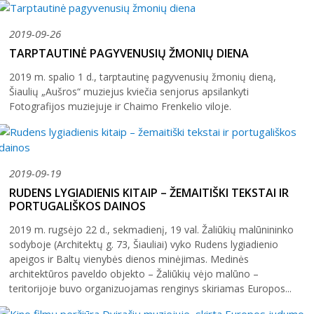
2019-09-26
TARPTAUTINĖ PAGYVENUSIŲ ŽMONIŲ DIENA
2019 m. spalio 1 d., tarptautinę pagyvenusių žmonių dieną,
Šiaulių „Aušros“ muziejus kviečia senjorus apsilankyti
Fotografijos muziejuje ir Chaimo Frenkelio viloje.
2019-09-19
RUDENS LYGIADIENIS KITAIP – ŽEMAITIŠKI TEKSTAI IR
PORTUGALIŠKOS DAINOS
2019 m. rugsėjo 22 d., sekmadienį, 19 val. Žaliūkių malūnininko
sodyboje (Architektų g. 73, Šiauliai) vyko Rudens lygiadienio
apeigos ir Baltų vienybės dienos minėjimas. Medinės
architektūros paveldo objekto – Žaliūkių vėjo malūno –
teritorijoje buvo organizuojamas renginys skiriamas Europos...