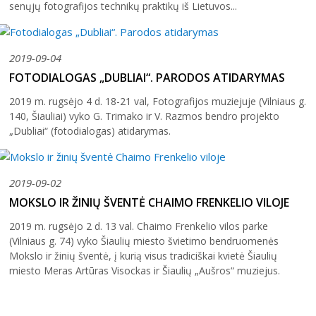
senųjų fotografijos technikų praktikų iš Lietuvos...
2019-09-04
FOTODIALOGAS „DUBLIAI“. PARODOS ATIDARYMAS
2019 m. rugsėjo 4 d. 18-21 val, Fotografijos muziejuje (Vilniaus g.
140, Šiauliai) vyko G. Trimako ir V. Razmos bendro projekto
„Dubliai“ (fotodialogas) atidarymas.
2019-09-02
MOKSLO IR ŽINIŲ ŠVENTĖ CHAIMO FRENKELIO VILOJE
2019 m. rugsėjo 2 d. 13 val. Chaimo Frenkelio vilos parke
(Vilniaus g. 74) vyko Šiaulių miesto švietimo bendruomenės
Mokslo ir žinių šventė, į kurią visus tradiciškai kvietė Šiaulių
miesto Meras Artūras Visockas ir Šiaulių „Aušros“ muziejus.