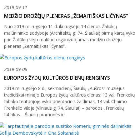
2019-09-11
MEDŽIO DROŽĖJŲ PLENERAS „ŽEMAITIŠKAS LIČYNAS“
Nuo 2019 m. rugsėjo 11 d. iki rugsėjo 14 dienos Žaliūkių
malūnininko sodyboje (Architektų g. 74, Šiauliai) pirmą kartą vyko
prie Žaliūkių vėjo malūno organizuojamas medžio drožėjų
pleneras „Žemaitiškas ličynas“.
2019-09-08
EUROPOS ŽYDŲ KULTŪROS DIENŲ RENGINYS
2019 m. rugsėjo 8 d., sekmadienį, Šiaulių „Aušros“ muziejus
tradiciškai minėjo Europos žydų kultūros dienas: 13 val. Frenkelių
fabriko teritorijoje vyko orientacinis žaidimas, 14 val. Chaimo
Frenkelio viloje (Vilniaus g. 74, Šiauliai) – parodos „Frenkelių
fabrikas – Šiaulių pramonės ir...