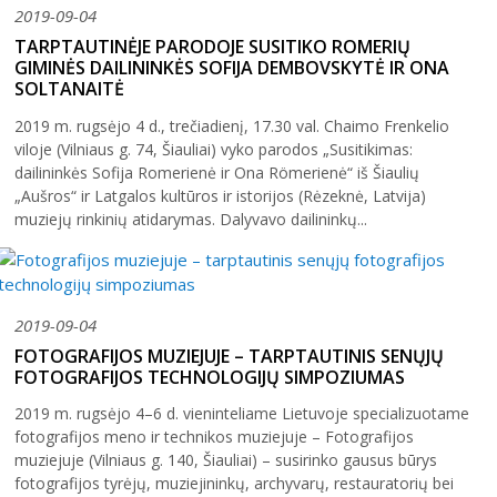
2019-09-04
TARPTAUTINĖJE PARODOJE SUSITIKO ROMERIŲ
GIMINĖS DAILININKĖS SOFIJA DEMBOVSKYTĖ IR ONA
SOLTANAITĖ
2019 m. rugsėjo 4 d., trečiadienį, 17.30 val. Chaimo Frenkelio
viloje (Vilniaus g. 74, Šiauliai) vyko parodos „Susitikimas:
dailininkės Sofija Romerienė ir Ona Römerienė“ iš Šiaulių
„Aušros“ ir Latgalos kultūros ir istorijos (Rėzeknė, Latvija)
muziejų rinkinių atidarymas. Dalyvavo dailininkų...
2019-09-04
FOTOGRAFIJOS MUZIEJUJE – TARPTAUTINIS SENŲJŲ
FOTOGRAFIJOS TECHNOLOGIJŲ SIMPOZIUMAS
2019 m. rugsėjo 4–6 d. vieninteliame Lietuvoje specializuotame
fotografijos meno ir technikos muziejuje – Fotografijos
muziejuje (Vilniaus g. 140, Šiauliai) – susirinko gausus būrys
fotografijos tyrėjų, muziejininkų, archyvarų, restauratorių bei