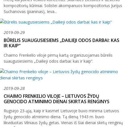
Šiuo metu veikiančios parodos
Fotografijos muziejus
kompozitorių kūriniai. Solistei akompanuos kompozitorius Jurijus
Venclauskių namų-muziejaus ekspozicija
Suchanovas (pianinas), Ieva...
Kilnojamos parodos
Dviračių muziejus
Bilietų kainos
Chaimo Frenkelio vilos-muziejaus ekspozicij
Virtualiosios parodos
Radijo ir televizijos muziejus
Padalinių darbo laikas
Žaliūkių malūnininko sodybos-muziejaus eks
Vaikams
Parodų archyvas
Žaliūkių malūnininko sodyba-muziejus
2019-09-29
Kainoraštis
Dviračių muziejaus ekspozicija
BŪRELIS SUAUGUSIESIEMS „DAILIEJI ODOS DARBAI: KAS
Suaugusiesiems
Virtualios galerijos
Poeto Jovaro namas-muziejus
IR KAIP“
Mano ir mūsų istorija
Radijo ir televizijos muziejaus ekspozicija
PR
AN
Šiaulių m. sav. kultūros krepšelis
TR
KE
PE
ŠE
SE
Chaimo Frenkelio viloje pirmą kartą organizuojamas būrelis
1
2
Kultūros pasas
suaugusiesiems „Dailieji odos darbai: kas ir kaip“.
Rugpjūtis
2026
Integruotos muziejinės pamokos
3
4
5
6
7
8
9
10
11
12
13
14
15
16
2019-09-28
17
18
19
20
21
22
23
CHAIMO FRENKELIO VILOJE – LIETUVOS ŽYDŲ
GENOCIDO ATMINIMO DIENAI SKIRTAS RENGINYS
24
25
26
27
28
29
30
Rugsėjo 23-ąją, kaip ir kasmet Lietuvoje buvo minima Lietuvos
žydų genocido atminimo diena. Tą dieną 1943 m. buvo
31
likviduotas Vilniaus žydų getas. Vienas iš šiai dienai skirtų renginių